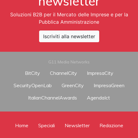
newsletter
Soluzioni B2B per il Mercato delle Imprese e per la
Pubblica Amministrazione
Iscriviti alla newsletter
G11 Media Networks
BitCity
ChannelCity
ImpresaCity
SecurityOpenLab
GreenCity
ImpresaGreen
ItalianChannelAwards
AgendaIct
Home
Speciali
Newsletter
Redazione