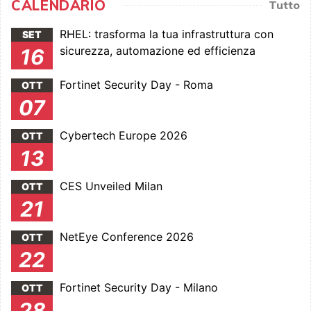
CALENDARIO
Tutto
RHEL: trasforma la tua infrastruttura con
SET
sicurezza, automazione ed efficienza
16
Fortinet Security Day - Roma
OTT
07
Cybertech Europe 2026
OTT
13
CES Unveiled Milan
OTT
21
NetEye Conference 2026
OTT
22
Fortinet Security Day - Milano
OTT
28