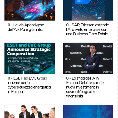
0
-
La Job Apocalypse
0
-
SAP, Ericsson estende
dell'AI? Pare già finita.
l'AI a livello enterprise con
una Business Data Fabric
0
-
ESET ed EVC Group
0
-
La sfida dell'IA in
insieme per la
Europa: Deloitte chiede
cybersicurezza energetica
nuovi investimenti in
in Europa
sovranità digitale e
finanziaria