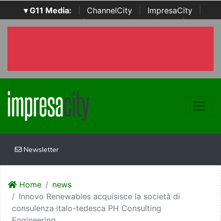
▾ G11 Media:
|
ChannelCity
|
ImpresaCity
|
SecurityOpenLab
|
Italian Channel Awards
|
Italian
Project Awards
|
Italian Security Awards
|
...
Newsletter
Home
news
Innovo Renewables acquisisce la società di
consulenza italo-tedesca PH Consulting
Engineering