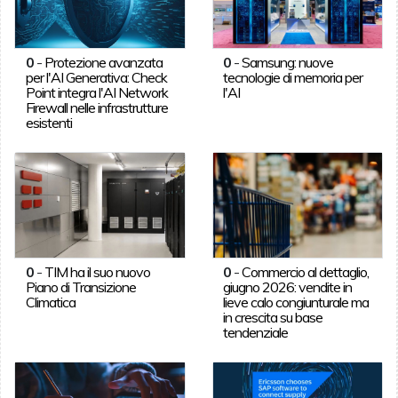
0
-
Protezione avanzata
0
-
Samsung: nuove
per l'AI Generativa: Check
tecnologie di memoria per
Point integra l'AI Network
l'AI
Firewall nelle infrastrutture
esistenti
0
-
TIM ha il suo nuovo
0
-
Commercio al dettaglio,
Piano di Transizione
giugno 2026: vendite in
Climatica
lieve calo congiunturale ma
in crescita su base
tendenziale