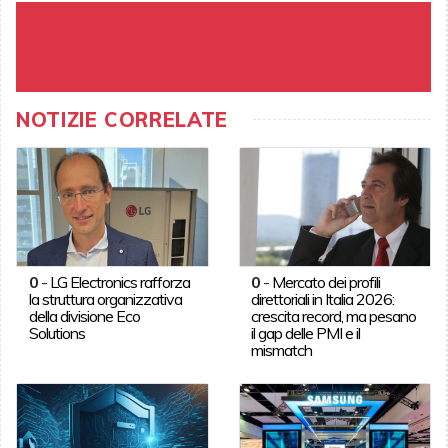
NOTIZIE CORRELATE
0
-
LG Electronics rafforza
0
-
Mercato dei profili
la struttura organizzativa
direttoriali in Italia 2026:
della divisione Eco
crescita record, ma pesano
Solutions
il gap delle PMI e il
mismatch