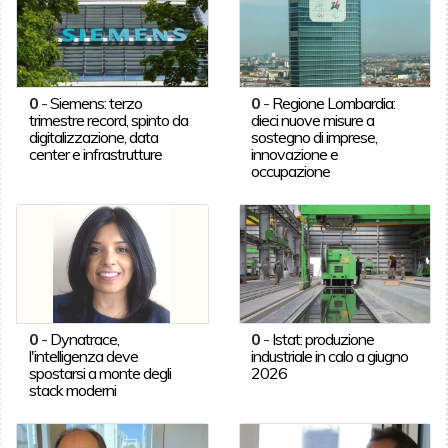
0
-
Siemens: terzo
0
-
Regione Lombardia:
trimestre record, spinto da
dieci nuove misure a
digitalizzazione, data
sostegno di imprese,
center e infrastrutture
innovazione e
occupazione
0
-
Dynatrace,
0
-
Istat: produzione
l'intelligenza deve
industriale in calo a giugno
spostarsi a monte degli
2026
stack moderni