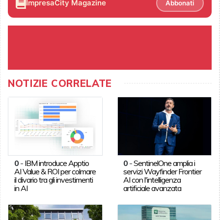
ImpresaCity Magazine
Abbonati
NOTIZIE CORRELATE
0
-
IBM introduce Apptio
0
-
SentinelOne amplia i
AI Value & ROI per colmare
servizi Wayfinder Frontier
il divario tra gli investimenti
AI con l'intelligenza
in AI
artificiale avanzata