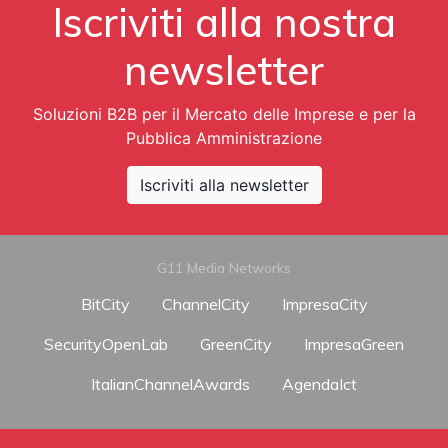
Iscriviti alla nostra
newsletter
Soluzioni B2B per il Mercato delle Imprese e per la
Pubblica Amministrazione
Iscriviti alla newsletter
G11 Media Networks
BitCity
ChannelCity
ImpresaCity
SecurityOpenLab
GreenCity
ImpresaGreen
ItalianChannelAwards
AgendaIct