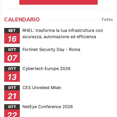
CALENDARIO
Tutto
RHEL: trasforma la tua infrastruttura con
SET
sicurezza, automazione ed efficienza
16
Fortinet Security Day - Roma
OTT
07
Cybertech Europe 2026
OTT
13
CES Unveiled Milan
OTT
21
NetEye Conference 2026
OTT
22