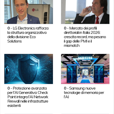
0
-
LG Electronics rafforza
0
-
Mercato dei profili
la struttura organizzativa
direttoriali in Italia 2026:
della divisione Eco
crescita record, ma pesano
Solutions
il gap delle PMI e il
mismatch
0
-
Protezione avanzata
0
-
Samsung: nuove
per l'AI Generativa: Check
tecnologie di memoria per
Point integra l'AI Network
l'AI
Firewall nelle infrastrutture
esistenti