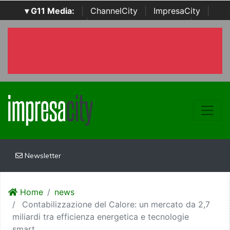
▾ G11 Media:
|
ChannelCity
|
ImpresaCity
|
SecurityOpenLab
|
Italian Channel Awards
|
Italian
Project Awards
|
Italian Security Awards
|
...
Newsletter
Home
news
Contabilizzazione del Calore: un mercato da 2,7
miliardi tra efficienza energetica e tecnologie
smart