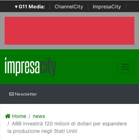
▾ G11 Media:
|
ChannelCity
|
ImpresaCity
|
SecurityOpenLab
|
Italian Channel Awards
|
Italian
Project Awards
|
Italian Security Awards
|
...
Newsletter
Home
news
ABB investirà 120 milioni di dollari per espandere
la produzione negli Stati Uniti