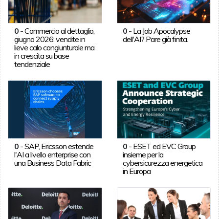
0
-
Commercio al dettaglio,
0
-
La Job Apocalypse
giugno 2026: vendite in
dell'AI? Pare già finita.
lieve calo congiunturale ma
in crescita su base
tendenziale
0
-
SAP, Ericsson estende
0
-
ESET ed EVC Group
l'AI a livello enterprise con
insieme per la
una Business Data Fabric
cybersicurezza energetica
in Europa