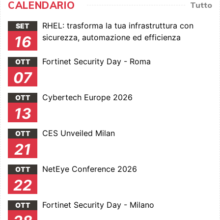
CALENDARIO
Tutto
RHEL: trasforma la tua infrastruttura con
SET
sicurezza, automazione ed efficienza
16
Fortinet Security Day - Roma
OTT
07
Cybertech Europe 2026
OTT
13
CES Unveiled Milan
OTT
21
NetEye Conference 2026
OTT
22
Fortinet Security Day - Milano
OTT