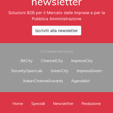
newsletter
Soluzioni B2B per il Mercato delle Imprese e per la
Pubblica Amministrazione
Iscriviti alla newsletter
G11 Media Networks
BitCity
ChannelCity
ImpresaCity
SecurityOpenLab
GreenCity
ImpresaGreen
ItalianChannelAwards
AgendaIct
Home
Speciali
Newsletter
Redazione