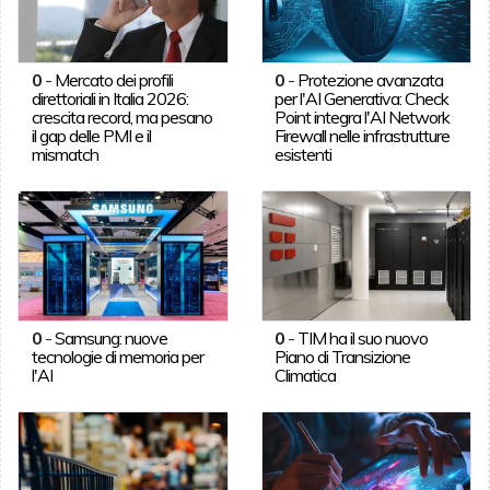
0
-
Mercato dei profili
0
-
Protezione avanzata
direttoriali in Italia 2026:
per l'AI Generativa: Check
crescita record, ma pesano
Point integra l'AI Network
il gap delle PMI e il
Firewall nelle infrastrutture
mismatch
esistenti
0
-
Samsung: nuove
0
-
TIM ha il suo nuovo
tecnologie di memoria per
Piano di Transizione
l'AI
Climatica