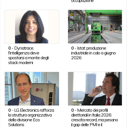
occupazione
0
-
Dynatrace,
0
-
Istat: produzione
l'intelligenza deve
industriale in calo a giugno
spostarsi a monte degli
2026
stack moderni
0
-
LG Electronics rafforza
0
-
Mercato dei profili
la struttura organizzativa
direttoriali in Italia 2026:
della divisione Eco
crescita record, ma pesano
Solutions
il gap delle PMI e il