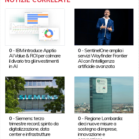
0
-
IBM introduce Apptio
0
-
SentinelOne amplia i
AI Value & ROI per colmare
servizi Wayfinder Frontier
il divario tra gli investimenti
AI con l'intelligenza
in AI
artificiale avanzata
0
-
Siemens: terzo
0
-
Regione Lombardia:
trimestre record, spinto da
dieci nuove misure a
digitalizzazione, data
sostegno di imprese,
center e infrastrutture
innovazione e