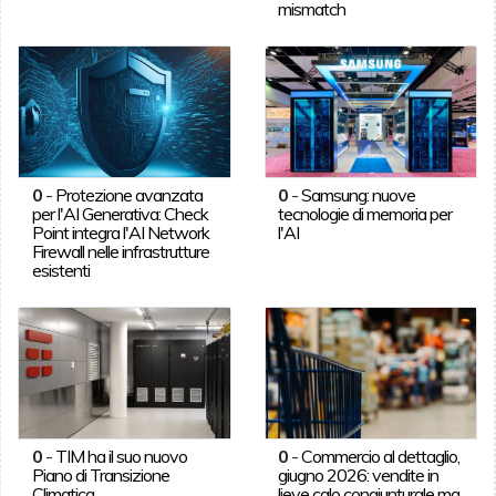
mismatch
0
-
Protezione avanzata
0
-
Samsung: nuove
per l'AI Generativa: Check
tecnologie di memoria per
Point integra l'AI Network
l'AI
Firewall nelle infrastrutture
esistenti
0
-
TIM ha il suo nuovo
0
-
Commercio al dettaglio,
Piano di Transizione
giugno 2026: vendite in
Climatica
lieve calo congiunturale ma