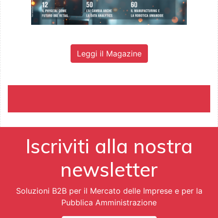
Leggi il Magazine
Iscriviti alla nostra
newsletter
Soluzioni B2B per il Mercato delle Imprese e per la
Pubblica Amministrazione