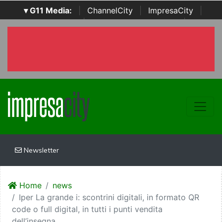
▾ G11 Media:
|
ChannelCity
|
ImpresaCity
|
SecurityOpenLab
|
Italian Channel Awards
|
Italian
Project Awards
|
Italian Security Awards
|
...
Newsletter
Home
news
Iper La grande i: scontrini digitali, in formato QR
code o full digital, in tutti i punti vendita
dell’insegna