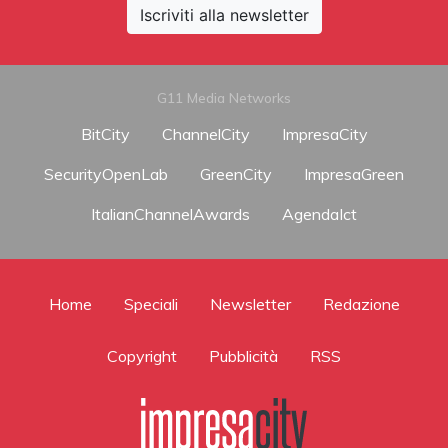
Iscriviti alla newsletter
G11 Media Networks
BitCity
ChannelCity
ImpresaCity
SecurityOpenLab
GreenCity
ImpresaGreen
ItalianChannelAwards
AgendaIct
Home
Speciali
Newsletter
Redazione
Copyright
Pubblicità
RSS