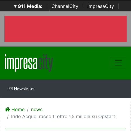
▾ G11 Media:
|
ChannelCity
|
ImpresaCity
|
SecurityOpenLab
|
Italian Channel Awards
|
Italian
Project Awards
|
Italian Security Awards
|
...
Newsletter
Home
news
Iride Acque: raccolti oltre 1,5 milioni su Opstart