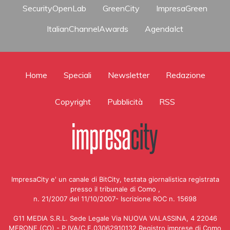
SecurityOpenLab
GreenCity
ImpresaGreen
ItalianChannelAwards
AgendaIct
Home
Speciali
Newsletter
Redazione
Copyright
Pubblicità
RSS
ImpresaCity e' un canale di BitCity, testata giornalistica registrata
presso il tribunale di Como ,
n. 21/2007 del 11/10/2007- Iscrizione ROC n. 15698
G11 MEDIA S.R.L. Sede Legale Via NUOVA VALASSINA, 4 22046
MERONE (CO) - P.IVA/C.F.03062910132 Registro imprese di Como