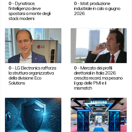
0
-
Dynatrace,
0
-
Istat: produzione
l'intelligenza deve
industriale in calo a giugno
spostarsi a monte degli
2026
stack moderni
0
-
LG Electronics rafforza
0
-
Mercato dei profili
la struttura organizzativa
direttoriali in Italia 2026:
della divisione Eco
crescita record, ma pesano
Solutions
il gap delle PMI e il
mismatch