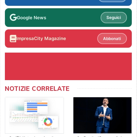
Google News
Seguici
ImpresaCity Magazine
Abbonati
NOTIZIE CORRELATE