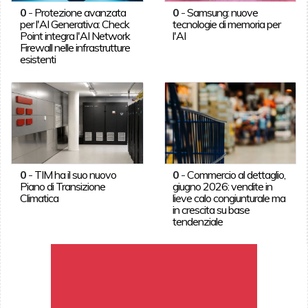
0
-
Protezione avanzata
0
-
Samsung: nuove
per l'AI Generativa: Check
tecnologie di memoria per
Point integra l'AI Network
l'AI
Firewall nelle infrastrutture
esistenti
0
-
TIM ha il suo nuovo
0
-
Commercio al dettaglio,
Piano di Transizione
giugno 2026: vendite in
Climatica
lieve calo congiunturale ma
in crescita su base
tendenziale