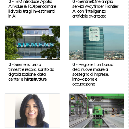
0
-
IBM introduce Apptio
0
-
SentinelOne amplia i
AI Value & ROI per colmare
servizi Wayfinder Frontier
il divario tra gli investimenti
AI con l'intelligenza
in AI
artificiale avanzata
0
-
Siemens: terzo
0
-
Regione Lombardia:
trimestre record, spinto da
dieci nuove misure a
digitalizzazione, data
sostegno di imprese,
center e infrastrutture
innovazione e
occupazione