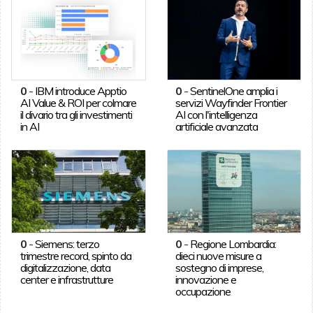
0
-
IBM introduce Apptio
0
-
SentinelOne amplia i
AI Value & ROI per colmare
servizi Wayfinder Frontier
il divario tra gli investimenti
AI con l'intelligenza
in AI
artificiale avanzata
0
-
Siemens: terzo
0
-
Regione Lombardia:
trimestre record, spinto da
dieci nuove misure a
digitalizzazione, data
sostegno di imprese,
center e infrastrutture
innovazione e
occupazione