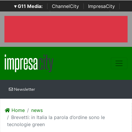
▾ G11 Media:
|
ChannelCity
|
ImpresaCity
|
SecurityOpenLab
|
Italian Channel Awards
|
Italian
Project Awards
|
Italian Security Awards
|
...
Newsletter
Home
news
Brevetti: in Italia la parola d’ordine sono le
tecnologie green