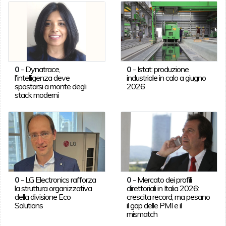
0
-
Dynatrace,
0
-
Istat: produzione
l'intelligenza deve
industriale in calo a giugno
spostarsi a monte degli
2026
stack moderni
0
-
LG Electronics rafforza
0
-
Mercato dei profili
la struttura organizzativa
direttoriali in Italia 2026:
della divisione Eco
crescita record, ma pesano
Solutions
il gap delle PMI e il
mismatch