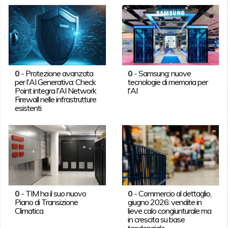
0
-
Protezione avanzata
0
-
Samsung: nuove
per l'AI Generativa: Check
tecnologie di memoria per
Point integra l'AI Network
l'AI
Firewall nelle infrastrutture
esistenti
0
-
TIM ha il suo nuovo
0
-
Commercio al dettaglio,
Piano di Transizione
giugno 2026: vendite in
Climatica
lieve calo congiunturale ma
in crescita su base
tendenziale