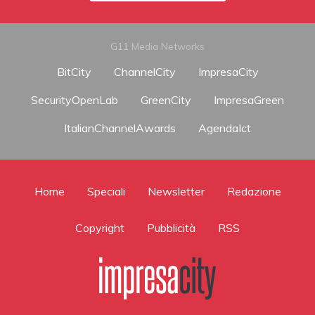
G11 Media Networks
BitCity
ChannelCity
ImpresaCity
SecurityOpenLab
GreenCity
ImpresaGreen
ItalianChannelAwards
AgendaIct
Home
Speciali
Newsletter
Redazione
Copyright
Pubblicità
RSS