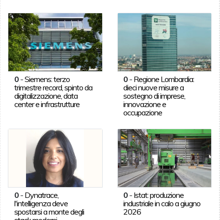
0
-
Siemens: terzo
0
-
Regione Lombardia:
trimestre record, spinto da
dieci nuove misure a
digitalizzazione, data
sostegno di imprese,
center e infrastrutture
innovazione e
occupazione
0
-
Dynatrace,
0
-
Istat: produzione
l'intelligenza deve
industriale in calo a giugno
spostarsi a monte degli
2026
stack moderni