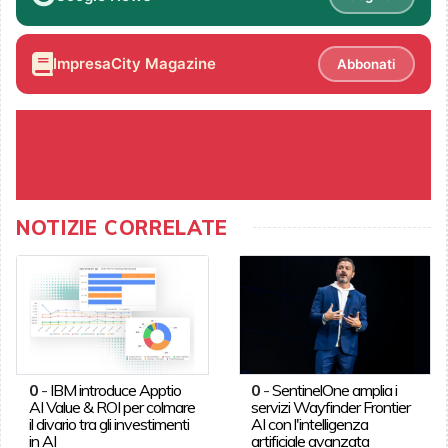
ImpresaCity Magazine
Abbonati
NOTIZIE CORRELATE
0
-
IBM introduce Apptio
0
-
SentinelOne amplia i
AI Value & ROI per colmare
servizi Wayfinder Frontier
il divario tra gli investimenti
AI con l'intelligenza
in AI
artificiale avanzata