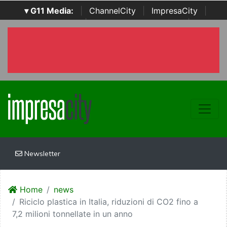
▾ G11 Media:
|
ChannelCity
|
ImpresaCity
|
SecurityOpenLab
|
Italian Channel Awards
|
Italian
Project Awards
|
Italian Security Awards
|
...
Newsletter
Home
news
Riciclo plastica in Italia, riduzioni di CO2 fino a
7,2 milioni tonnellate in un anno