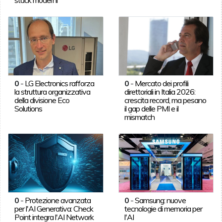
0
-
LG Electronics rafforza
0
-
Mercato dei profili
la struttura organizzativa
direttoriali in Italia 2026:
della divisione Eco
crescita record, ma pesano
Solutions
il gap delle PMI e il
mismatch
0
-
Protezione avanzata
0
-
Samsung: nuove
per l'AI Generativa: Check
tecnologie di memoria per
Point integra l'AI Network
l'AI