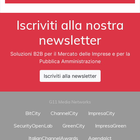
Iscriviti alla nostra
newsletter
Soluzioni B2B per il Mercato delle Imprese e per la
Pubblica Amministrazione
Iscriviti alla newsletter
G11 Media Networks
BitCity
ChannelCity
ImpresaCity
SecurityOpenLab
GreenCity
ImpresaGreen
ItalianChannelAwards
AgendaIct