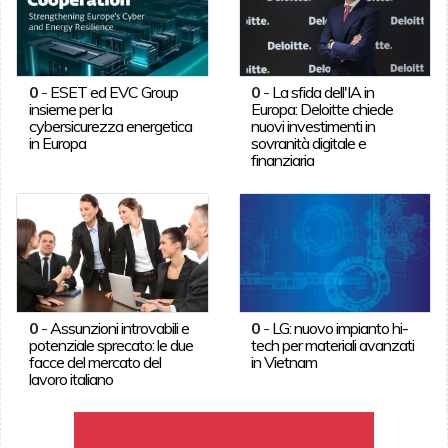
0
-
ESET ed EVC Group
0
-
La sfida dell'IA in
insieme per la
Europa: Deloitte chiede
cybersicurezza energetica
nuovi investimenti in
in Europa
sovranità digitale e
finanziaria
0
-
Assunzioni introvabili e
0
-
LG: nuovo impianto hi-
potenziale sprecato: le due
tech per materiali avanzati
facce del mercato del
in Vietnam
lavoro italiano