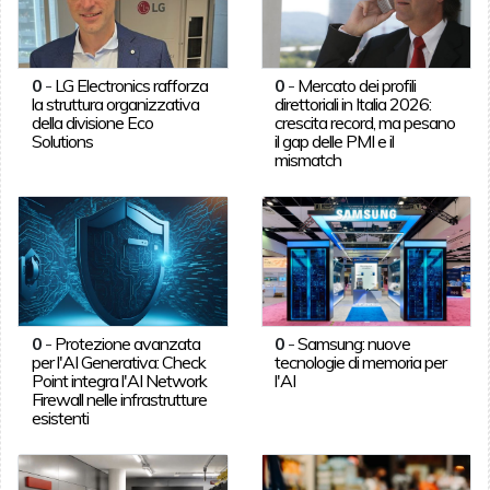
0
-
LG Electronics rafforza
0
-
Mercato dei profili
la struttura organizzativa
direttoriali in Italia 2026:
della divisione Eco
crescita record, ma pesano
Solutions
il gap delle PMI e il
mismatch
0
-
Protezione avanzata
0
-
Samsung: nuove
per l'AI Generativa: Check
tecnologie di memoria per
Point integra l'AI Network
l'AI
Firewall nelle infrastrutture
esistenti