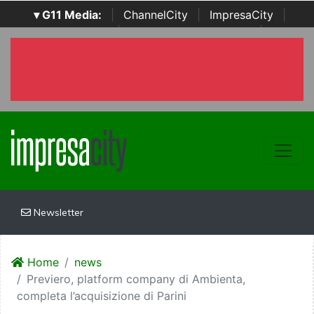
▾ G11 Media:
|
ChannelCity
|
ImpresaCity
|
SecurityOpenLab
|
Italian Channel Awards
|
Italian
Project Awards
|
Italian Security Awards
|
...
Newsletter
Home
news
Previero, platform company di Ambienta,
completa l’acquisizione di Parini