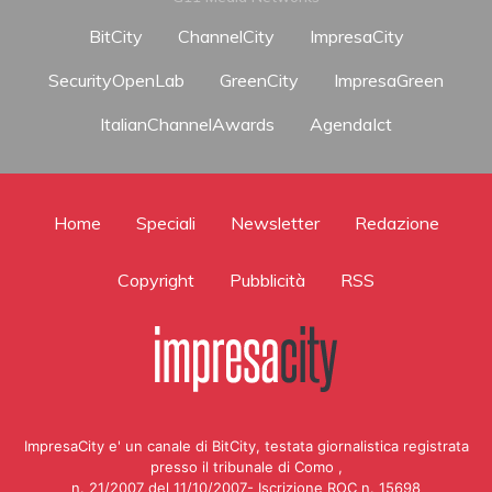
BitCity
ChannelCity
ImpresaCity
SecurityOpenLab
GreenCity
ImpresaGreen
ItalianChannelAwards
AgendaIct
Home
Speciali
Newsletter
Redazione
Copyright
Pubblicità
RSS
ImpresaCity e' un canale di BitCity, testata giornalistica registrata
presso il tribunale di Como ,
n. 21/2007 del 11/10/2007- Iscrizione ROC n. 15698