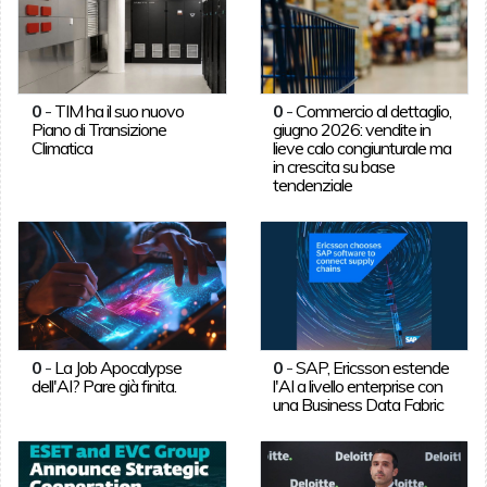
0
-
TIM ha il suo nuovo
0
-
Commercio al dettaglio,
Piano di Transizione
giugno 2026: vendite in
Climatica
lieve calo congiunturale ma
in crescita su base
tendenziale
0
-
La Job Apocalypse
0
-
SAP, Ericsson estende
dell'AI? Pare già finita.
l'AI a livello enterprise con
una Business Data Fabric