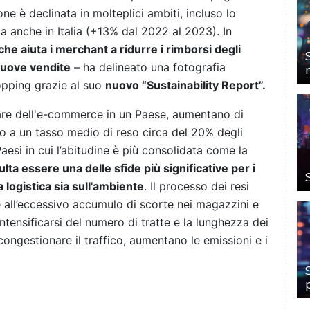
one è declinata in molteplici ambiti, incluso lo
ta anche in Italia (+13% dal 2022 al 2023
). In
he aiuta i merchant a ridurre i rimborsi degli
nuove vendite
– ha delineato una fotografia
shopping grazie al suo
nuovo “Sustainability Report”.
are dell'e-commerce in un Paese, aumentano di
mo a un tasso medio di reso circa del 20% degli
aesi in cui l’abitudine è più consolidata come la
ulta essere una delle sfide più significative per i
 logistica sia sull'ambiente
. Il processo dei resi
sce all’eccessivo accumulo di scorte nei magazzini e
’intensificarsi del numero di tratte e la lunghezza dei
ongestionare il traffico, aumentano le emissioni e i