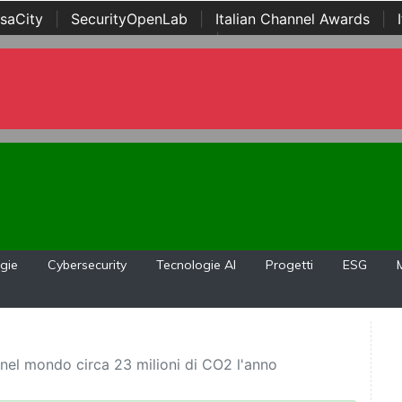
saCity
|
SecurityOpenLab
|
Italian Channel Awards
|
Awards
|
...
gie
Cybersecurity
Tecnologie AI
Progetti
ESG
o nel mondo circa 23 milioni di CO2 l'anno