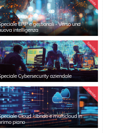
Speciale
Speciale ERP e gestionali - Verso una
nuova intelligenza
Speciale
Speciale Cybersecurity aziendale
Speciale
Speciale Cloud - Ibrido e multicloud in
primo piano