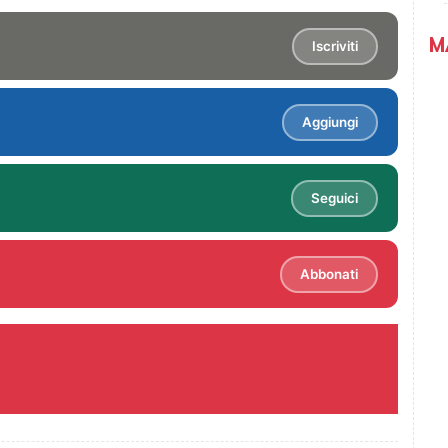
M
Iscriviti
Aggiungi
Seguici
Abbonati