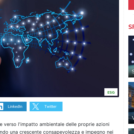
S
ESG
e verso l'impatto ambientale delle proprie azioni
ziando una crescente consapevolezza e impegno nei