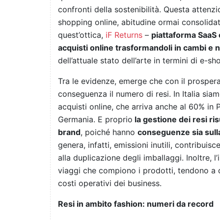
confronti della sostenibilità. Questa attenzi
shopping online, abitudine ormai consolida
quest’ottica,
iF Returns
–
p
iattaforma SaaS c
acquisti online trasformandoli in cambi e 
dell’attuale stato dell’arte in termini di e-
Tra le evidenze, emerge che con il prosper
conseguenza il numero di resi. In Italia sia
acquisti online, che arriva anche al 60% in P
Germania. E proprio
la gestione dei resi ris
brand
, poiché hanno
conseguenze sia sulla
genera, infatti, emissioni inutili, contribui
alla duplicazione degli imballaggi. Inoltre, l
viaggi che compiono i prodotti, tendono a c
costi operativi dei business.
Resi in ambito fashion: numeri da record