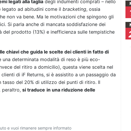
i legati alla taglia
degli indumenti comprati – nello
è legato ad abitudini come il
bracketing
, ossia
che non va bene. Ma le motivazioni che spingono gli
lici. Si parla anche di mancata soddisfazione dei
à del prodotto (13%) e inefficienza sulle tempistiche
e chiavi che guida le scelte dei clienti in fatto di
he una determinata modalità di reso è più eco-
 invece del ritiro a domicilio), questa viene scelta nel
lienti di iF Returns, si è assistito a un passaggio da
asso del 20% di utilizzo dei punti di ritiro. Il
,
peraltro,
si traduce
in una riduzione delle
ciuto e vuoi rimanere sempre informato