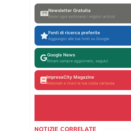
Newsletter Gratuita
Ricevi ogni settimana i migliori articoli
Fonti di ricerca preferite
Aggiungici alle tue fonti su Google
Google News
Rimani sempre aggiornato, seguici
ImpresaCity Magazine
Abbonati e ricevi la tua copia cartacea
NOTIZIE CORRELATE