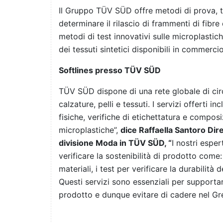
Il Gruppo TÜV SÜD offre metodi di prova,
determinare il rilascio di frammenti di fibr
metodi di test innovativi sulle microplastich
dei tessuti sintetici disponibili in commercio
Softlines presso TÜV SÜD
TÜV SÜD dispone di una rete globale di circ
calzature, pelli e tessuti. I servizi offerti
fisiche, verifiche di etichettatura e composi
microplastiche”,
dice Raffaella Santoro Diret
divisione Moda in TÜV SÜD, “
I nostri espe
verificare la sostenibilità di prodotto come: 
materiali, i test per verificare la durabilit
Questi servizi sono essenziali per supportare 
prodotto e dunque evitare di cadere nel Gr