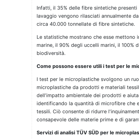
Infatti, il 35% delle fibre sintetiche present
lavaggio vengono rilasciati annualmente da 
circa 40.000 tonnellate di fibre sintetiche
.
Le statistiche mostrano che esse mettono in
marine, il 90% degli uccelli marini, il 100% de
biodiversità
.
Come possono essere utili i test per le mi
I test per le microplastiche svolgono un ruol
microplastiche da prodotti e materiali tess
dell'impatto ambientale dei prodotti e aiuta
identificando la quantità di microfibre che 
tessili. Ciò consente di ridurre l'inquiname
consapevole delle materie prime e di garanti
Servizi di analisi TÜV SÜD per le micropla