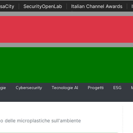
saCity
|
SecurityOpenLab
|
Italian Channel Awards
|
Awards
|
...
gie
Cybersecurity
Tecnologie AI
Progetti
ESG
o delle microplastiche sull'ambiente