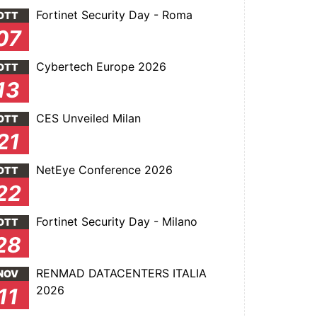
Fortinet Security Day - Roma
OTT
07
Cybertech Europe 2026
OTT
13
CES Unveiled Milan
OTT
21
NetEye Conference 2026
OTT
22
Fortinet Security Day - Milano
OTT
28
RENMAD DATACENTERS ITALIA
NOV
2026
11