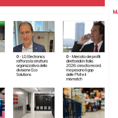
M
0
-
LG Electronics
0
-
Mercato dei profili
rafforza la struttura
direttoriali in Italia
organizzativa della
2026: crescita record,
divisione Eco
ma pesano il gap
Solutions
delle PMI e il
mismatch