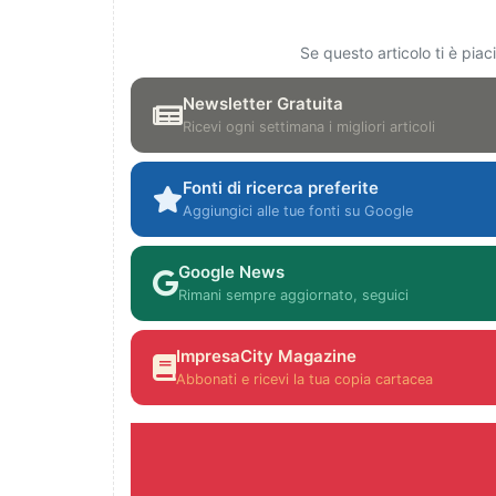
Se questo articolo ti è pia
Newsletter Gratuita
Ricevi ogni settimana i migliori articoli
Fonti di ricerca preferite
Aggiungici alle tue fonti su Google
Google News
Rimani sempre aggiornato, seguici
ImpresaCity Magazine
Abbonati e ricevi la tua copia cartacea