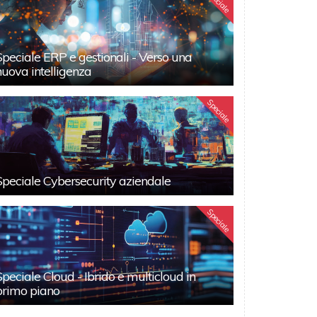
Speciale
Speciale ERP e gestionali - Verso una
nuova intelligenza
Speciale
Speciale Cybersecurity aziendale
Speciale
Speciale Cloud - Ibrido e multicloud in
primo piano