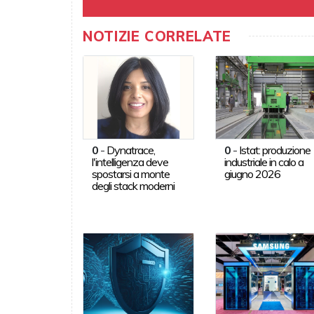
NOTIZIE CORRELATE
0
-
Dynatrace,
0
-
Istat: produzione
l'intelligenza deve
industriale in calo a
spostarsi a monte
giugno 2026
degli stack moderni