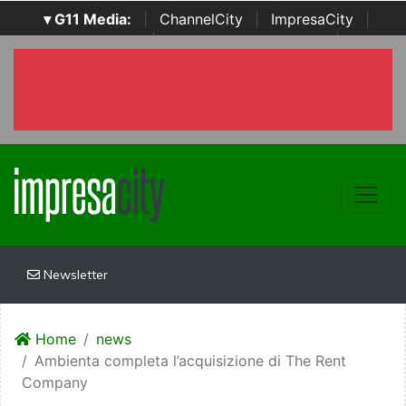
▾ G11 Media:
|
ChannelCity
|
ImpresaCity
|
SecurityOpenLab
|
Italian Channel Awards
|
Italian
Project Awards
|
Italian Security Awards
|
...
Newsletter
Home
news
Ambienta completa l’acquisizione di The Rent
Company