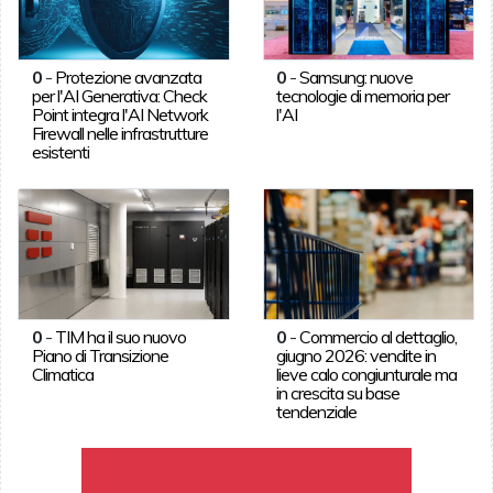
0
-
Protezione avanzata
0
-
Samsung: nuove
per l'AI Generativa: Check
tecnologie di memoria per
Point integra l'AI Network
l'AI
Firewall nelle infrastrutture
esistenti
0
-
TIM ha il suo nuovo
0
-
Commercio al dettaglio,
Piano di Transizione
giugno 2026: vendite in
Climatica
lieve calo congiunturale ma
in crescita su base
tendenziale