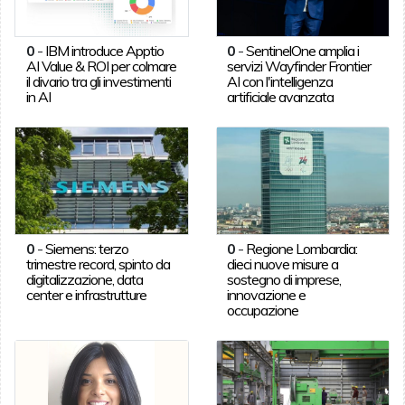
0
-
IBM introduce Apptio
0
-
SentinelOne amplia i
AI Value & ROI per colmare
servizi Wayfinder Frontier
il divario tra gli investimenti
AI con l'intelligenza
in AI
artificiale avanzata
0
-
Siemens: terzo
0
-
Regione Lombardia:
trimestre record, spinto da
dieci nuove misure a
digitalizzazione, data
sostegno di imprese,
center e infrastrutture
innovazione e
occupazione