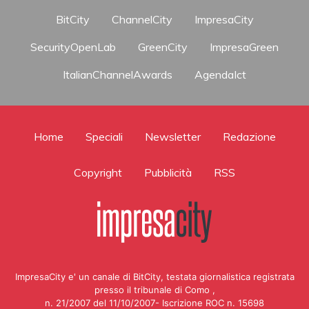
BitCity
ChannelCity
ImpresaCity
SecurityOpenLab
GreenCity
ImpresaGreen
ItalianChannelAwards
AgendaIct
Home
Speciali
Newsletter
Redazione
Copyright
Pubblicità
RSS
ImpresaCity e' un canale di BitCity, testata giornalistica registrata
presso il tribunale di Como ,
n. 21/2007 del 11/10/2007- Iscrizione ROC n. 15698