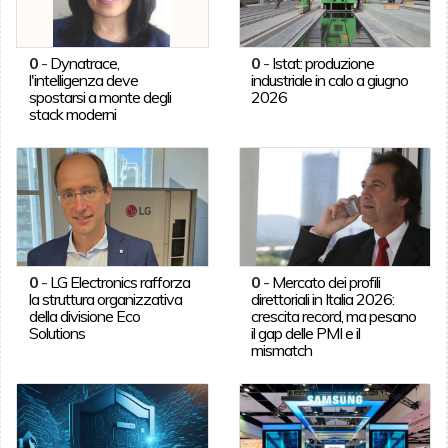
0
-
Dynatrace,
0
-
Istat: produzione
l'intelligenza deve
industriale in calo a giugno
spostarsi a monte degli
2026
stack moderni
0
-
LG Electronics rafforza
0
-
Mercato dei profili
la struttura organizzativa
direttoriali in Italia 2026:
della divisione Eco
crescita record, ma pesano
Solutions
il gap delle PMI e il
mismatch