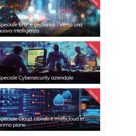
Speciale
Speciale ERP e gestionali - Verso una
nuova intelligenza
Speciale
Speciale Cybersecurity aziendale
Speciale
Speciale Cloud - Ibrido e multicloud in
primo piano