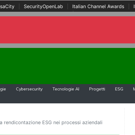
saCity
|
SecurityOpenLab
|
Italian Channel Awards
|
Awards
|
...
gie
Cybersecurity
Tecnologie AI
Progetti
ESG
la rendicontazione ESG nei processi aziendali