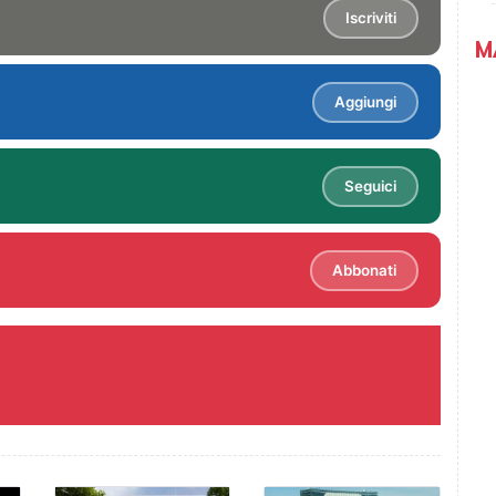
Iscriviti
M
Aggiungi
Seguici
Abbonati