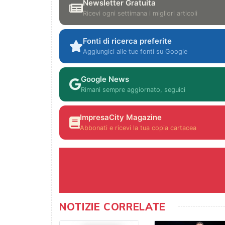
Newsletter Gratuita
Ricevi ogni settimana i migliori articoli
Fonti di ricerca preferite
Aggiungici alle tue fonti su Google
Google News
Rimani sempre aggiornato, seguici
ImpresaCity Magazine
Abbonati e ricevi la tua copia cartacea
NOTIZIE CORRELATE