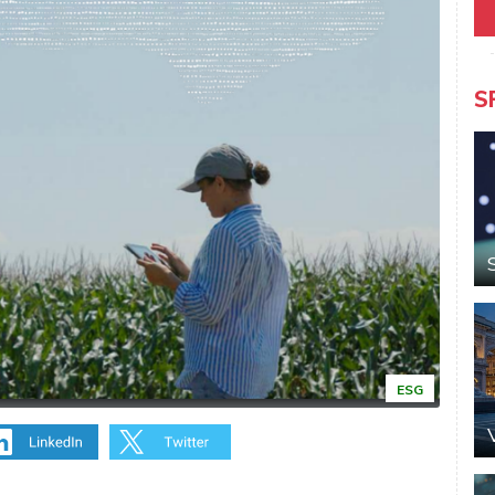
S
ESG