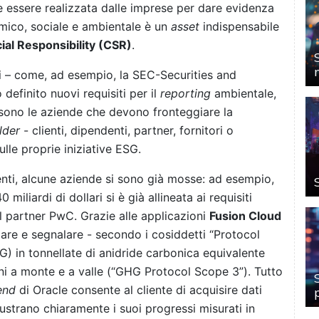
e essere realizzata dalle imprese per dare evidenza
ico, sociale e ambientale è un
asset
indispensabile
ial Responsibility (CSR)
.
li – come, ad esempio, la SEC-Securities and
efinito nuovi requisiti per il
reporting
ambientale,
ono le aziende che devono fronteggiare la
lder
- clienti, dipendenti, partner, fornitori o
sulle proprie iniziative ESG.
menti, alcune aziende si sono già mosse: ad esempio,
liardi di dollari si è già allineata ai requisiti
el partner PwC. Grazie alle applicazioni
Fusion Cloud
ciare e segnalare - secondo i cosiddetti “Protocol
G) in tonnellate di anidride carbonica equivalente
ni a monte e a valle (“GHG Protocol Scope 3”). Tutto
end
di Oracle consente al cliente di acquisire dati
llustrano chiaramente i suoi progressi misurati in