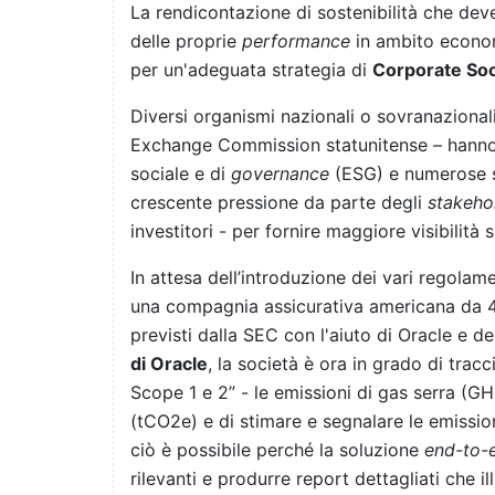
La rendicontazione di sostenibilità che dev
delle proprie
performance
in ambito econom
per un'adeguata strategia di
Corporate Soc
Diversi organismi nazionali o sovranaziona
Exchange Commission statunitense – hanno d
sociale e di
governance
(ESG) e numerose s
crescente pressione da parte degli
stakeho
investitori - per fornire maggiore visibilità 
In attesa dell’introduzione dei vari regola
una compagnia assicurativa americana da 40 mi
previsti dalla SEC con l'aiuto di Oracle e d
di Oracle
, la società è ora in grado di trac
Scope 1 e 2” - le emissioni di gas serra (GH
(tCO2e) e di stimare e segnalare le emissio
ciò è possibile perché la soluzione
end-to-
rilevanti e produrre report dettagliati che i