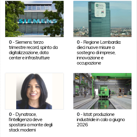
0
-
Siemens: terzo
0
-
Regione Lombardia:
trimestre record, spinto da
dieci nuove misure a
digitalizzazione, data
sostegno di imprese,
center e infrastrutture
innovazione e
occupazione
0
-
Dynatrace,
0
-
Istat: produzione
l'intelligenza deve
industriale in calo a giugno
spostarsi a monte degli
2026
stack moderni