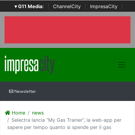
▾ G11 Media:
|
ChannelCity
|
ImpresaCity
|
SecurityOpenLab
|
Italian Channel Awards
|
Italian
Project Awards
|
Italian Security Awards
|
...
Newsletter
Home
news
Selectra lancia “My Gas Trainer”, la web-app per
sapere per tempo quanto si spende per il gas