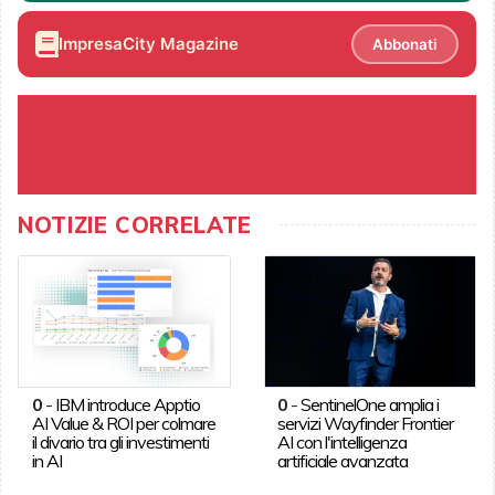
ImpresaCity Magazine
Abbonati
NOTIZIE CORRELATE
0
-
IBM introduce Apptio
0
-
SentinelOne amplia i
AI Value & ROI per colmare
servizi Wayfinder Frontier
il divario tra gli investimenti
AI con l'intelligenza
in AI
artificiale avanzata