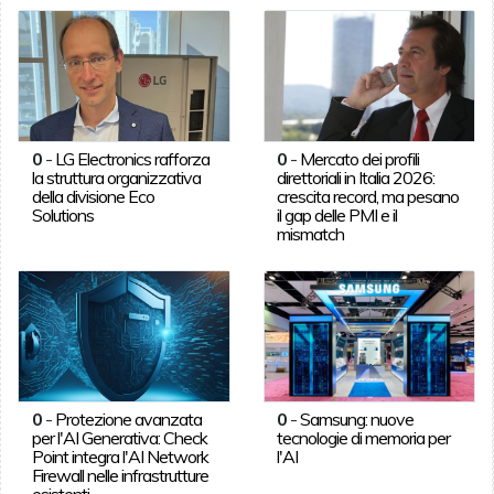
0
-
LG Electronics rafforza
0
-
Mercato dei profili
la struttura organizzativa
direttoriali in Italia 2026:
della divisione Eco
crescita record, ma pesano
Solutions
il gap delle PMI e il
mismatch
0
-
Protezione avanzata
0
-
Samsung: nuove
per l'AI Generativa: Check
tecnologie di memoria per
Point integra l'AI Network
l'AI
Firewall nelle infrastrutture
esistenti