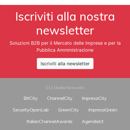
Iscriviti alla nostra
newsletter
Soluzioni B2B per il Mercato delle Imprese e per la
Pubblica Amministrazione
Iscriviti alla newsletter
G11 Media Networks
BitCity
ChannelCity
ImpresaCity
SecurityOpenLab
GreenCity
ImpresaGreen
ItalianChannelAwards
AgendaIct