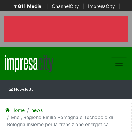
▾ G11 Media:
|
ChannelCity
|
ImpresaCity
|
SecurityOpenLab
|
Italian Channel Awards
|
Italian
Project Awards
|
Italian Security Awards
|
...
Newsletter
Home
news
Enel, Regione Emilia Romagna e Tecnopolo di
Bologna insieme per la transizione energetica