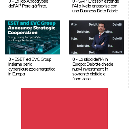
0
-
La Job Apocalypse
0
-
SAP, Ericsson estende
dell'AI? Pare già finita.
l'AI a livello enterprise con
una Business Data Fabric
0
-
ESET ed EVC Group
0
-
La sfida dell'IA in
insieme per la
Europa: Deloitte chiede
cybersicurezza energetica
nuovi investimenti in
in Europa
sovranità digitale e
finanziaria