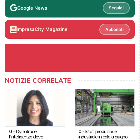
Google News
Seguici
ImpresaCity Magazine
Abbonati
NOTIZIE CORRELATE
0
-
Dynatrace,
0
-
Istat: produzione
l'intelligenza deve
industriale in calo a giugno