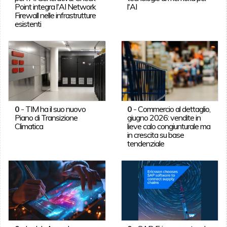
Point integra l'AI Network
l'AI
Firewall nelle infrastrutture
esistenti
0
-
TIM ha il suo nuovo
0
-
Commercio al dettaglio,
Piano di Transizione
giugno 2026: vendite in
Climatica
lieve calo congiunturale ma
in crescita su base
tendenziale