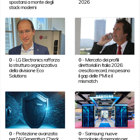
spostarsi a monte degli
2026
stack moderni
0
-
LG Electronics rafforza
0
-
Mercato dei profili
la struttura organizzativa
direttoriali in Italia 2026:
della divisione Eco
crescita record, ma pesano
Solutions
il gap delle PMI e il
mismatch
0
-
Protezione avanzata
0
-
Samsung: nuove
per l'AI Generativa: Check
tecnologie di memoria per