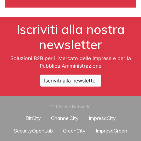
Iscriviti alla nostra
newsletter
Soluzioni B2B per il Mercato delle Imprese e per la
Pubblica Amministrazione
Iscriviti alla newsletter
G11 Media Networks
BitCity
ChannelCity
ImpresaCity
SecurityOpenLab
GreenCity
ImpresaGreen