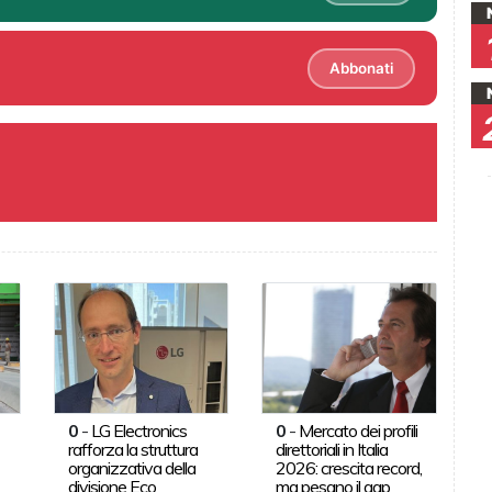
Abbonati
0
-
LG Electronics
0
-
Mercato dei profili
rafforza la struttura
direttoriali in Italia
organizzativa della
2026: crescita record,
divisione Eco
ma pesano il gap