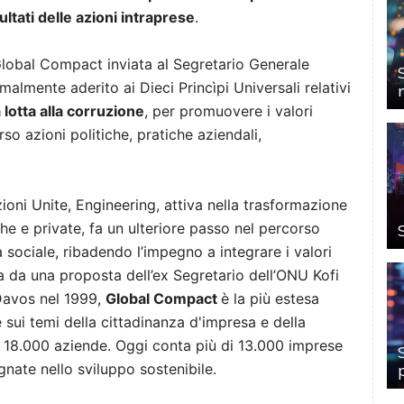
ultati delle azioni intraprese
.
lobal Compact inviata al Segretario Generale
almente aderito ai Dieci Princìpi Universali relativi
a lotta alla corruzione
, per promuovere i valori
rso azioni politiche, pratiche aziendali,
oni Unite, Engineering, attiva nella trasformazione
he e private, fa un ulteriore passo nel percorso
 sociale, ribadendo l’impegno a integrare i valori
 da una proposta dell’ex Segretario dell’ONU Kofi
Davos nel 1999,
Global Compact
è la più estesa
le sui temi della cittadinanza d'impresa e della
tre 18.000 aziende. Oggi conta più di 13.000 imprese
nate nello sviluppo sostenibile.