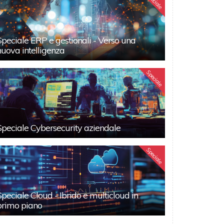
Speciale
Speciale ERP e gestionali - Verso una
nuova intelligenza
Speciale
Speciale Cybersecurity aziendale
Speciale
Speciale Cloud - Ibrido e multicloud in
primo piano