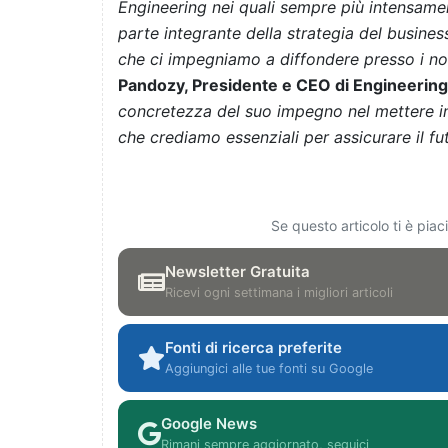
Engineering nei quali sempre più intensamen
parte integrante della strategia del business
che ci impegniamo a diffondere presso i nos
Pandozy, Presidente e CEO di Engineering.
concretezza del suo impegno nel mettere in p
che crediamo essenziali per assicurare il f
Se questo articolo ti è pia
Newsletter Gratuita
Ricevi ogni settimana i migliori articoli
Fonti di ricerca preferite
Aggiungici alle tue fonti su Google
Google News
Rimani sempre aggiornato, seguici