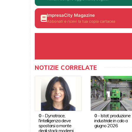
ImpresaCity Magazine
Abbonati e ricevi la tua copia cartacea
NOTIZIE CORRELATE
0
-
Dynatrace,
0
-
Istat: produzione
l'intelligenza deve
industriale in calo a
spostarsi a monte
giugno 2026
degli stack moderni