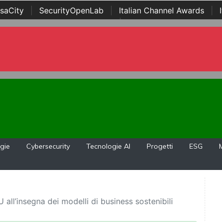
saCity
|
SecurityOpenLab
|
Italian Channel Awards
|
Awards
|
...
gie
Cybersecurity
Tecnologie AI
Progetti
ESG
all’insegna dei modelli di business sostenibili