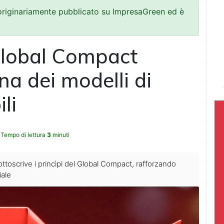
 originariamente pubblicato su ImpresaGreen ed è
Global Compact
na dei modelli di
li
Tempo di lettura
3
minuti
sottoscrive i princìpi del Global Compact, rafforzando
iale