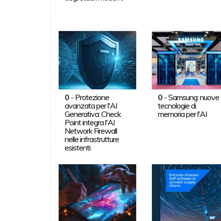
0
-
Protezione
0
-
Samsung: nuove
avanzata per l'AI
tecnologie di
Generativa: Check
memoria per l'AI
Point integra l'AI
Network Firewall
nelle infrastrutture
esistenti