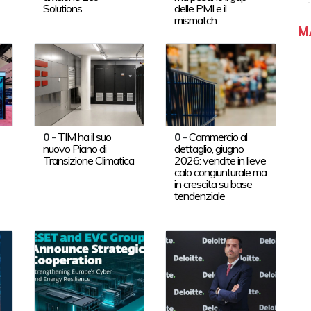
Solutions
delle PMI e il
mismatch
M
0
-
TIM ha il suo
0
-
Commercio al
nuovo Piano di
dettaglio, giugno
Transizione Climatica
2026: vendite in lieve
calo congiunturale ma
in crescita su base
tendenziale