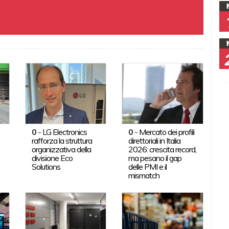
0
-
LG Electronics
0
-
Mercato dei profili
rafforza la struttura
direttoriali in Italia
organizzativa della
2026: crescita record,
divisione Eco
ma pesano il gap
Solutions
delle PMI e il
mismatch