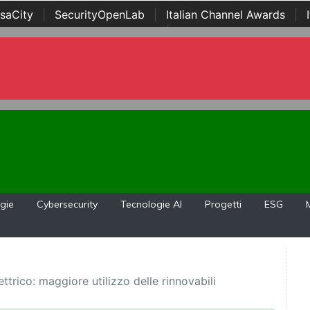
saCity
|
SecurityOpenLab
|
Italian Channel Awards
|
Awards
|
...
gie
Cybersecurity
Tecnologie AI
Progetti
ESG
trico: maggiore utilizzo delle rinnovabili