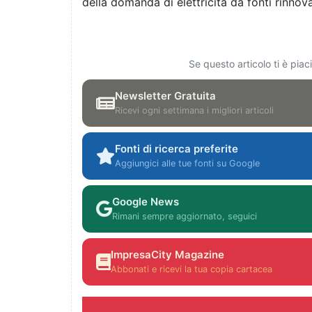
della domanda di elettricità da fonti rinnovab
Se questo articolo ti è pia
Newsletter Gratuita
Ricevi ogni settimana i migliori articoli
Fonti di ricerca preferite
Aggiungici alle tue fonti su Google
Google News
Rimani sempre aggiornato, seguici
ImpresaCity Magazine
Abbonati e ricevi la tua copia cartacea