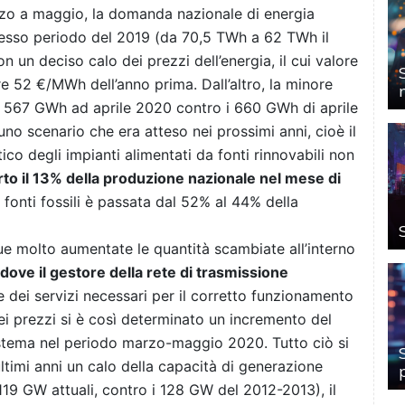
rzo a maggio, la domanda nazionale di energia
 stesso periodo del 2019 (da 70,5 TWh a 62 TWh il
 un deciso calo dei prezzi dell’energia, il cui valore
e 52 €/MWh dell’anno prima. Dall’altro, la minore
ca 567 GWh ad aprile 2020 contro i 660 GWh di aprile
no scenario che era atteso nei prossimi anni, cioè il
etico
degli impianti alimentati da fonti rinnovabili non
erto il 13% della produzione nazionale nel mese di
 fonti fossili è passata dal 52% al 44% della
e molto aumentate le quantità scambiate all’interno
dove il gestore della rete di trasmissione
 dei servizi necessari per il corretto funzionamento
dei prezzi si è così determinato un incremento del
sistema nel periodo marzo-maggio 2020.
Tutto ciò si
ultimi anni un calo della capacità di generazione
 119 GW attuali, contro i 128 GW del 2012-2013), il