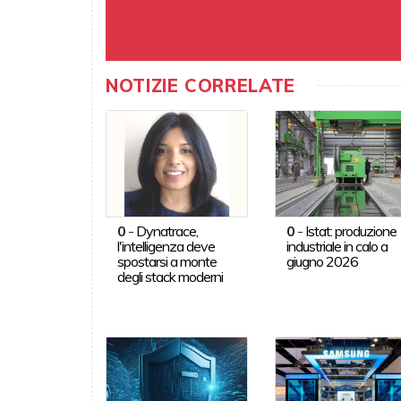
NOTIZIE CORRELATE
0
-
Dynatrace,
0
-
Istat: produzione
l'intelligenza deve
industriale in calo a
spostarsi a monte
giugno 2026
degli stack moderni