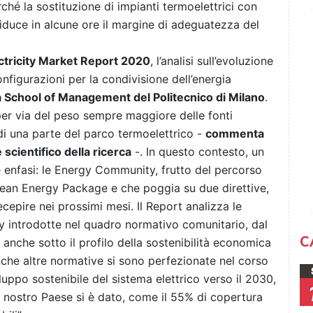
rché la sostituzione di impianti termoelettrici con
duce in alcune ore il margine di adeguatezza del
ectricity Market Report 2020
, l’analisi sull’evoluzione
configurazioni per la condivisione dell’energia
 School of Management del Politecnico di Milano
.
 per via del peso sempre maggiore delle fonti
 di una parte del parco termoelettrico -
commenta
cientifico della ricerca
-. In questo contesto, un
nfasi: le Energy Community, frutto del percorso
lean Energy Package e che poggia su due direttive,
recepire nei prossimi mesi. Il Report analizza le
 introdotte nel quadro normativo comunitario, dal
C
anche sotto il profilo della sostenibilità economica
 Anche altre normative si sono perfezionate nel corso
luppo sostenibile del sistema elettrico verso il 2030,
il nostro Paese si è dato, come il 55% di
copertura