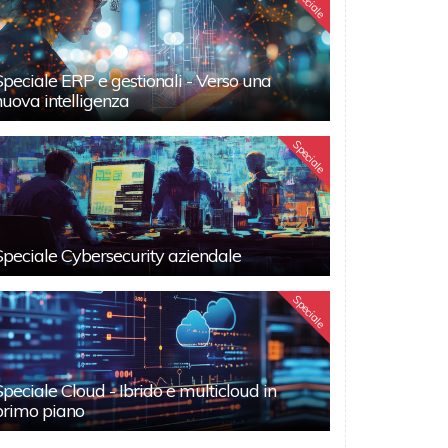
Speciale
Speciale ERP e gestionali - Verso una
nuova intelligenza
Speciale
Speciale Cybersecurity aziendale
Speciale
Speciale Cloud - Ibrido e multicloud in
primo piano