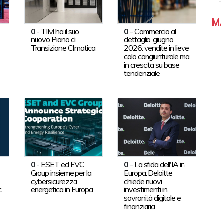
M
0
-
TIM ha il suo
0
-
Commercio al
nuovo Piano di
dettaglio, giugno
Transizione Climatica
2026: vendite in lieve
calo congiunturale ma
in crescita su base
tendenziale
0
-
ESET ed EVC
0
-
La sfida dell'IA in
Group insieme per la
Europa: Deloitte
cybersicurezza
chiede nuovi
c
energetica in Europa
investimenti in
sovranità digitale e
finanziaria