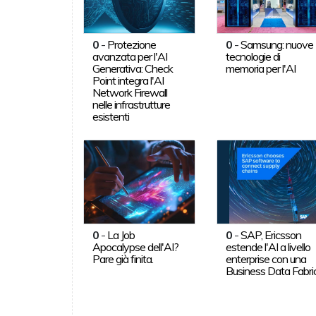
0
-
Protezione
0
-
Samsung: nuove
avanzata per l'AI
tecnologie di
Generativa: Check
memoria per l'AI
Point integra l'AI
Network Firewall
nelle infrastrutture
esistenti
0
-
La Job
0
-
SAP, Ericsson
Apocalypse dell'AI?
estende l'AI a livello
Pare già finita.
enterprise con una
Business Data Fabri