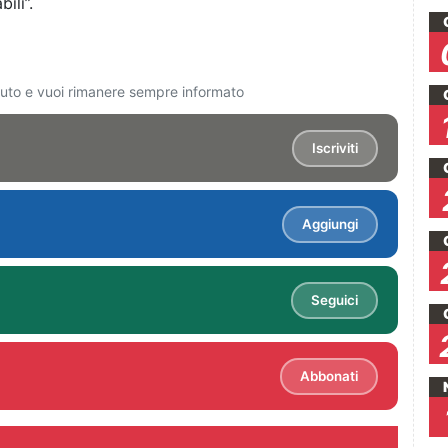
ili”.
ciuto e vuoi rimanere sempre informato
Iscriviti
Aggiungi
Seguici
Abbonati