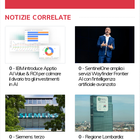
NOTIZIE CORRELATE
0
-
IBM introduce Apptio
0
-
SentinelOne amplia i
AI Value & ROI per colmare
servizi Wayfinder Frontier
il divario tra gli investimenti
AI con l'intelligenza
in AI
artificiale avanzata
0
-
Siemens: terzo
0
-
Regione Lombardia: