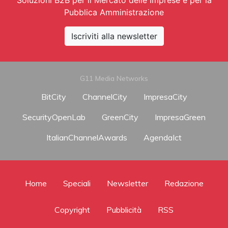
Pubblica Amministrazione
Iscriviti alla newsletter
G11 Media Networks
BitCity
ChannelCity
ImpresaCity
SecurityOpenLab
GreenCity
ImpresaGreen
ItalianChannelAwards
AgendaIct
Home
Speciali
Newsletter
Redazione
Copyright
Pubblicità
RSS