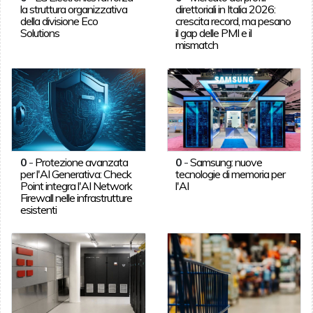
la struttura organizzativa
direttoriali in Italia 2026:
della divisione Eco
crescita record, ma pesano
Solutions
il gap delle PMI e il
mismatch
0
-
Protezione avanzata
0
-
Samsung: nuove
per l'AI Generativa: Check
tecnologie di memoria per
Point integra l'AI Network
l'AI
Firewall nelle infrastrutture
esistenti