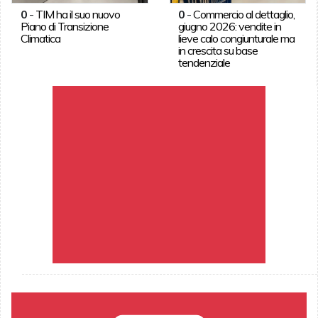
0
-
TIM ha il suo nuovo
0
-
Commercio al dettaglio,
Piano di Transizione
giugno 2026: vendite in
Climatica
lieve calo congiunturale ma
in crescita su base
tendenziale