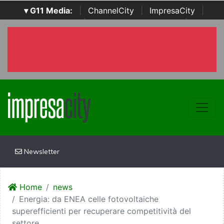
▾ G11 Media:
|
ChannelCity
|
ImpresaCity
|
SecurityOpenLab
|
Italian Channel Awards
|
Italian
Project Awards
|
Italian Security Awards
|
...
Newsletter
Home
news
Energia: da ENEA celle fotovoltaiche
superefficienti per recuperare competitività del
settore