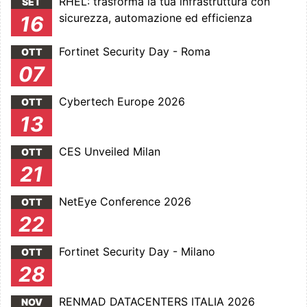
RHEL: trasforma la tua infrastruttura con
SET
sicurezza, automazione ed efficienza
16
Fortinet Security Day - Roma
OTT
07
Cybertech Europe 2026
OTT
13
CES Unveiled Milan
OTT
21
NetEye Conference 2026
OTT
22
Fortinet Security Day - Milano
OTT
28
RENMAD DATACENTERS ITALIA 2026
NOV