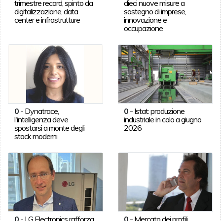
trimestre record, spinto da
dieci nuove misure a
digitalizzazione, data
sostegno di imprese,
center e infrastrutture
innovazione e
occupazione
0
-
Dynatrace,
0
-
Istat: produzione
l'intelligenza deve
industriale in calo a giugno
spostarsi a monte degli
2026
stack moderni
0
-
LG Electronics rafforza
0
-
Mercato dei profili