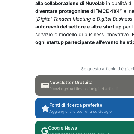
alla collaborazione di
Nuvolab
in qualità di
diventare protagoniste di “MCE 4X4”
e, ne
(
Digital Tandem Meeting
e
Digital Busines
autorevoli del settore e altre start up
per f
servizio o modello di business innovativo.
ogni startup partecipante all’evento ha st
Se questo articolo ti è pia
Newsletter Gratuita
Ricevi ogni settimana i migliori articoli
Fonti di ricerca preferite
Aggiungici alle tue fonti su Google
Google News