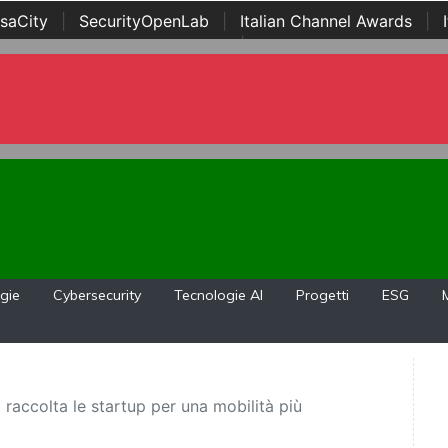
saCity
|
SecurityOpenLab
|
Italian Channel Awards
|
Awards
|
...
gie
Cybersecurity
Tecnologie AI
Progetti
ESG
accolta le startup per una mobilità più