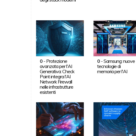
0
-
Protezione
0
-
Samsung: nuove
avanzata per l'AI
tecnologie di
Generativa: Check
memoria per l'AI
Point integra l'AI
Network Firewall
nelle infrastrutture
esistenti