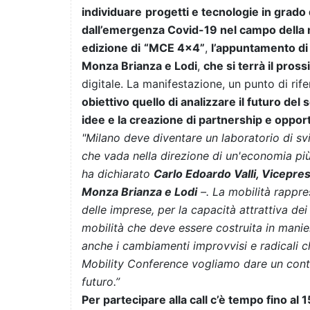
individuare
progetti e tecnologie in grado
dall’emergenza Covid-19 nel campo della 
edizione di
“MCE 4x4”
,
l’appuntamento d
Monza Brianza e Lodi
,
che si terrà il pro
digitale. La manifestazione, un punto di ri
obiettivo quello di analizzare il futuro del 
idee e la creazione di partnership e oppor
"Milano deve diventare un laboratorio di sv
che vada nella direzione di un'economia pi
ha dichiarato
Carlo Edoardo Valli, Vicepre
Monza Brianza e Lodi
–. La mobilità rappres
delle imprese, per la capacità attrattiva dei
mobilità che deve essere costruita in manie
anche i cambiamenti improvvisi e radicali 
Mobility Conference vogliamo dare un contri
futuro.”
Per partecipare alla call c’è tempo fino al 