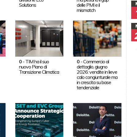
Solutions
delle PMI e il
mismatch
0
-
TIM ha il suo
0
-
Commercio al
nuovo Piano di
dettaglio, giugno
Transizione Climatica
2026: vendite in lieve
calo congiunturale ma
in crescita su base
tendenziale