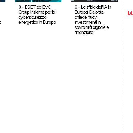
0
-
ESET ed EVC
0
-
La sfida dell'IA in
Group insieme per la
Europa: Deloitte
M
cybersicurezza
chiede nuovi
c
energetica in Europa
investimenti in
sovranità digitale e
finanziaria