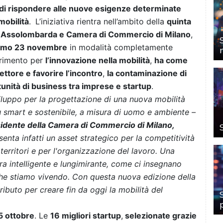
 di rispondere alle nuove esigenze determinate
mobilità
.
L’iniziativa rientra nell’ambito della
quinta
i Assolombarda e Camera di Commercio di Milano
,
ssimo 23 novembre
in modalità completamente
ferimento per
l’innovazione nella mobilità
,
ha come
settore e favorire l’incontro
,
la contaminazione di
tunità di business tra imprese e startup
.
iluppo per la progettazione di una nuova mobilità
ù smart e sostenibile, a misura di uomo e ambiente –
sidente della Camera di Commercio di Milano,
enta infatti un asset strategico per la competitività
 territori e per l'organizzazione del lavoro. Una
ra intelligente e lungimirante, come ci insegnano
che stiamo vivendo. Con questa nuova edizione della
buto per creare fin da oggi la mobilità del
15 ottobre
. Le
16 migliori startup
,
selezionate grazie