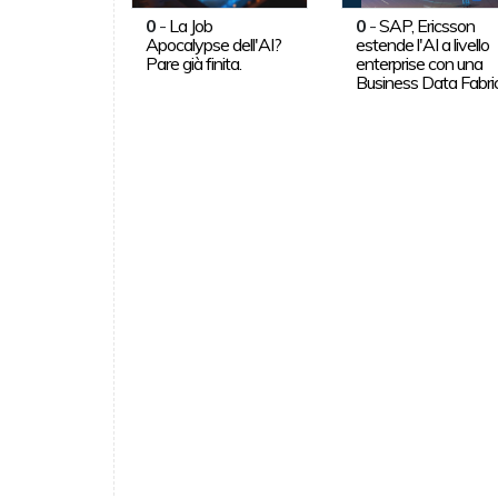
0
-
La Job
0
-
SAP, Ericsson
Apocalypse dell'AI?
estende l'AI a livello
Pare già finita.
enterprise con una
Business Data Fabri