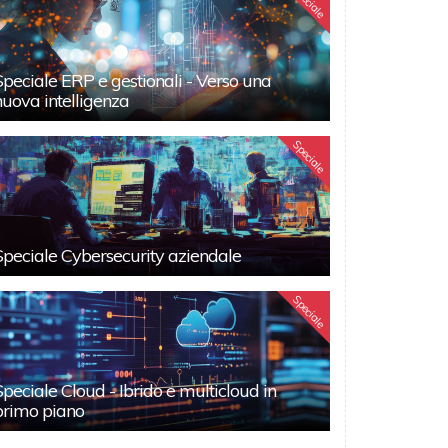
Speciale
Speciale ERP e gestionali - Verso una
nuova intelligenza
Speciale
Speciale Cybersecurity aziendale
Speciale
Speciale Cloud - Ibrido e multicloud in
primo piano