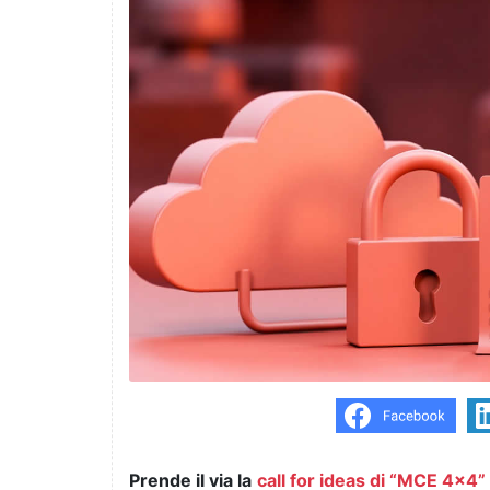
Prende il via la
call for ideas di “MCE 4x4”