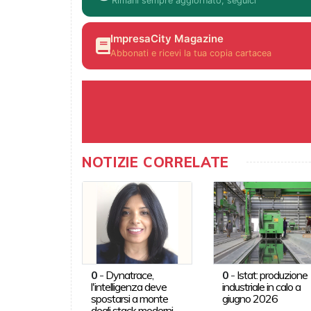
Rimani sempre aggiornato, seguici
ImpresaCity Magazine
Abbonati e ricevi la tua copia cartacea
NOTIZIE CORRELATE
0
-
Dynatrace,
0
-
Istat: produzione
l'intelligenza deve
industriale in calo a
spostarsi a monte
giugno 2026
degli stack moderni