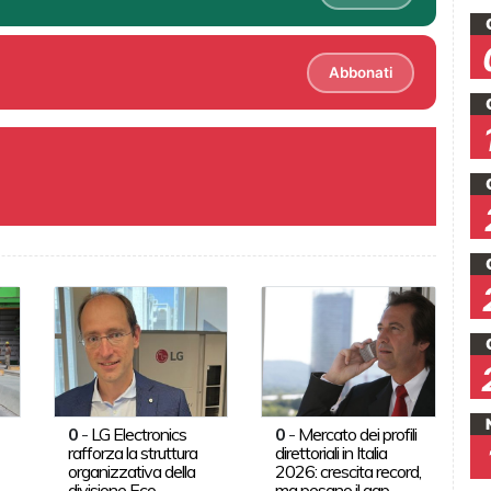
Abbonati
0
-
LG Electronics
0
-
Mercato dei profili
rafforza la struttura
direttoriali in Italia
organizzativa della
2026: crescita record,
divisione Eco
ma pesano il gap