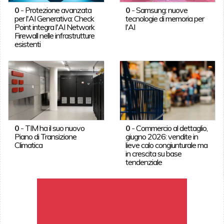
0
-
Protezione avanzata
0
-
Samsung: nuove
per l'AI Generativa: Check
tecnologie di memoria per
Point integra l'AI Network
l'AI
Firewall nelle infrastrutture
esistenti
0
-
TIM ha il suo nuovo
0
-
Commercio al dettaglio,
Piano di Transizione
giugno 2026: vendite in
Climatica
lieve calo congiunturale ma
in crescita su base
tendenziale