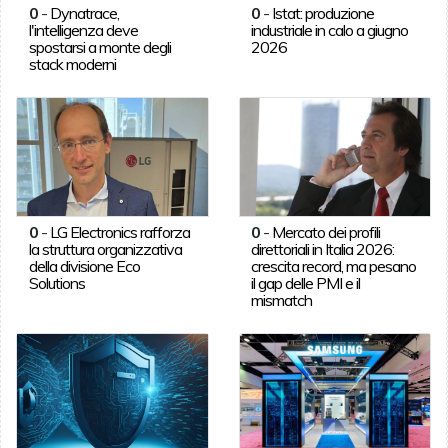
0
-
Dynatrace,
0
-
Istat: produzione
l'intelligenza deve
industriale in calo a giugno
spostarsi a monte degli
2026
stack moderni
0
-
LG Electronics rafforza
0
-
Mercato dei profili
la struttura organizzativa
direttoriali in Italia 2026:
della divisione Eco
crescita record, ma pesano
Solutions
il gap delle PMI e il
mismatch