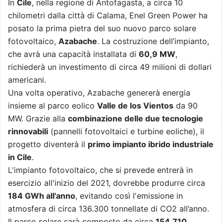
In
Cile
, nella regione di Antofagasta, a circa 10
chilometri dalla città di Calama, Enel Green Power ha
posato la prima pietra del suo nuovo parco solare
fotovoltaico,
Azabache
. La costruzione dell’impianto,
che avrà una capacità installata di
60,9 MW
,
richiederà un investimento di circa 49 milioni di dollari
americani.
Una volta operativo, Azabache genererà energia
insieme al parco eolico
Valle de los Vientos
da 90
MW. Grazie alla
combinazione delle due tecnologie
rinnovabili
(pannelli fotovoltaici e turbine eoliche), il
progetto diventerà il
primo impianto ibrido industriale
in Cile
.
L'impianto fotovoltaico, che si prevede entrerà in
esercizio all'inizio del 2021, dovrebbe produrre circa
184 GWh all'anno
, evitando così l'emissione in
atmosfera di circa 136.300 tonnellate di CO2 all’anno.
Il parco solare sarà composto da circa
154.710