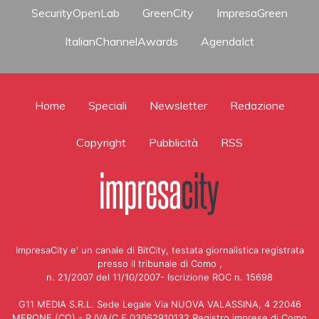
SecurityOpenLab
GreenCity
ImpresaGreen
ItalianChannelAwards
AgendaIct
Home
Speciali
Newsletter
Redazione
Copyright
Pubblicità
RSS
ImpresaCity e' un canale di BitCity, testata giornalistica registrata
presso il tribunale di Como ,
n. 21/2007 del 11/10/2007- Iscrizione ROC n. 15698
G11 MEDIA S.R.L. Sede Legale Via NUOVA VALASSINA, 4 22046
MERONE (CO) - P.IVA/C.F.03062910132 Registro imprese di Como