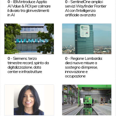
0
-
IBM introduce Apptio
0
-
SentinelOne amplia i
AI Value & ROI per colmare
servizi Wayfinder Frontier
il divario tra gli investimenti
AI con l'intelligenza
in AI
artificiale avanzata
0
-
Siemens: terzo
0
-
Regione Lombardia:
trimestre record, spinto da
dieci nuove misure a
digitalizzazione, data
sostegno di imprese,
center e infrastrutture
innovazione e
occupazione