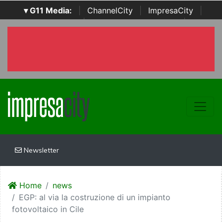
▾ G11 Media:
|
ChannelCity
|
ImpresaCity
|
SecurityOpenLab
|
Italian Channel Awards
|
Italian
Project Awards
|
Italian Security Awards
|
...
Newsletter
Home
news
EGP: al via la costruzione di un impianto
fotovoltaico in Cile