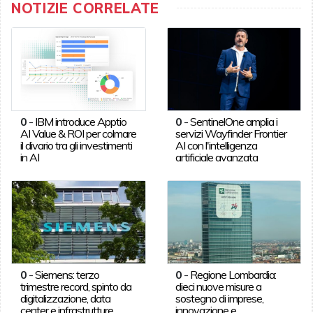
NOTIZIE CORRELATE
0
-
IBM introduce Apptio
0
-
SentinelOne amplia i
AI Value & ROI per colmare
servizi Wayfinder Frontier
il divario tra gli investimenti
AI con l'intelligenza
in AI
artificiale avanzata
0
-
Siemens: terzo
0
-
Regione Lombardia:
trimestre record, spinto da
dieci nuove misure a
digitalizzazione, data
sostegno di imprese,
center e infrastrutture
innovazione e