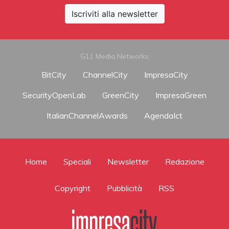
Iscriviti alla newsletter
G11 Media Networks
BitCity
ChannelCity
ImpresaCity
SecurityOpenLab
GreenCity
ImpresaGreen
ItalianChannelAwards
AgendaIct
Home
Speciali
Newsletter
Redazione
Copyright
Pubblicità
RSS