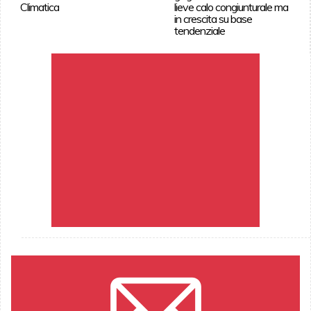
Climatica
lieve calo congiunturale ma
in crescita su base
tendenziale