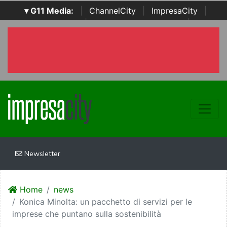
▾ G11 Media:
|
ChannelCity
|
ImpresaCity
|
SecurityOpenLab
|
Italian Channel Awards
|
Italian
Project Awards
|
Italian Security Awards
|
...
Newsletter
Home
news
Konica Minolta: un pacchetto di servizi per le
imprese che puntano sulla sostenibilità