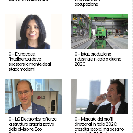
occupazione
0
-
Dynatrace,
0
-
Istat: produzione
l'intelligenza deve
industriale in calo a giugno
spostarsi a monte degli
2026
stack moderni
0
-
LG Electronics rafforza
0
-
Mercato dei profili
la struttura organizzativa
direttoriali in Italia 2026:
della divisione Eco
crescita record, ma pesano