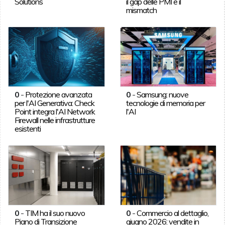
Solutions
il gap delle PMI e il
mismatch
0
-
Protezione avanzata
0
-
Samsung: nuove
per l'AI Generativa: Check
tecnologie di memoria per
Point integra l'AI Network
l'AI
Firewall nelle infrastrutture
esistenti
0
-
TIM ha il suo nuovo
0
-
Commercio al dettaglio,
Piano di Transizione
giugno 2026: vendite in