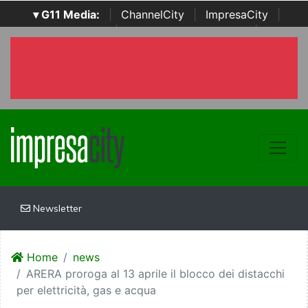
▾ G11 Media:
|
ChannelCity
|
ImpresaCity
|
SecurityOpenLab
|
Italian Channel Awards
|
Italian
Project Awards
|
Italian Security Awards
|
...
Newsletter
Home
news
ARERA proroga al 13 aprile il blocco dei distacchi
per elettricità, gas e acqua