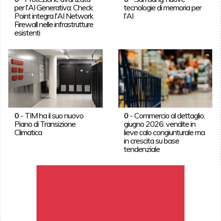
per l'AI Generativa: Check
tecnologie di memoria per
Point integra l'AI Network
l'AI
Firewall nelle infrastrutture
esistenti
0
-
TIM ha il suo nuovo
0
-
Commercio al dettaglio,
Piano di Transizione
giugno 2026: vendite in
Climatica
lieve calo congiunturale ma
in crescita su base
tendenziale