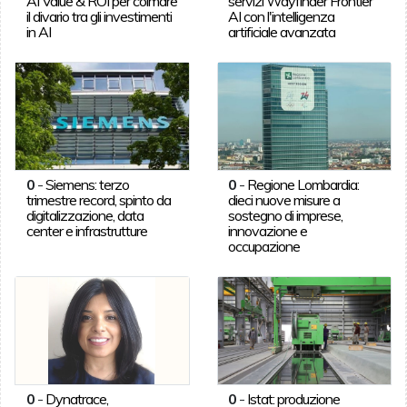
AI Value & ROI per colmare
servizi Wayfinder Frontier
il divario tra gli investimenti
AI con l'intelligenza
in AI
artificiale avanzata
0
-
Siemens: terzo
0
-
Regione Lombardia:
trimestre record, spinto da
dieci nuove misure a
digitalizzazione, data
sostegno di imprese,
center e infrastrutture
innovazione e
occupazione
0
-
Dynatrace,
0
-
Istat: produzione