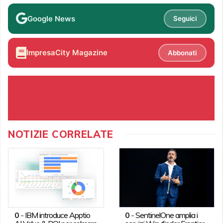
Google News
Seguici
ImpresaCity Magazine
Abbonati
NOTIZIE CORRELATE
0
-
IBM introduce Apptio
0
-
SentinelOne amplia i