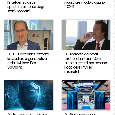
l'intelligenza deve
industriale in calo a giugno
spostarsi a monte degli
2026
stack moderni
0
-
LG Electronics rafforza
0
-
Mercato dei profili
la struttura organizzativa
direttoriali in Italia 2026:
della divisione Eco
crescita record, ma pesano
Solutions
il gap delle PMI e il
mismatch
0
-
Protezione avanzata
0
-
Samsung: nuove