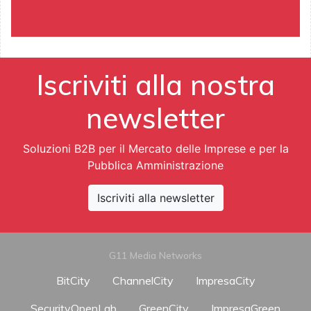
Iscriviti alla nostra
newsletter
Soluzioni B2B per il Mercato delle Imprese e per la
Pubblica Amministrazione
Iscriviti alla newsletter
G11 Media Networks
BitCity
ChannelCity
ImpresaCity
SecurityOpenLab
GreenCity
ImpresaGreen