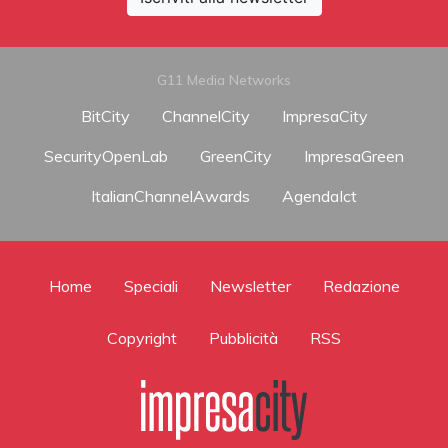
G11 Media Networks
BitCity
ChannelCity
ImpresaCity
SecurityOpenLab
GreenCity
ImpresaGreen
ItalianChannelAwards
AgendaIct
Home
Speciali
Newsletter
Redazione
Copyright
Pubblicità
RSS