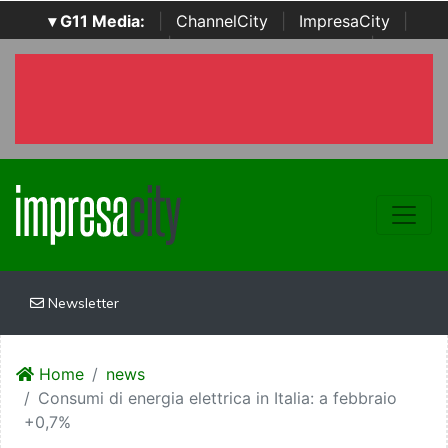
▾ G11 Media:
|
ChannelCity
|
ImpresaCity
|
SecurityOpenLab
|
Italian Channel Awards
|
Italian
Project Awards
|
Italian Security Awards
|
...
Newsletter
Home
news
Consumi di energia elettrica in Italia: a febbraio
+0,7%