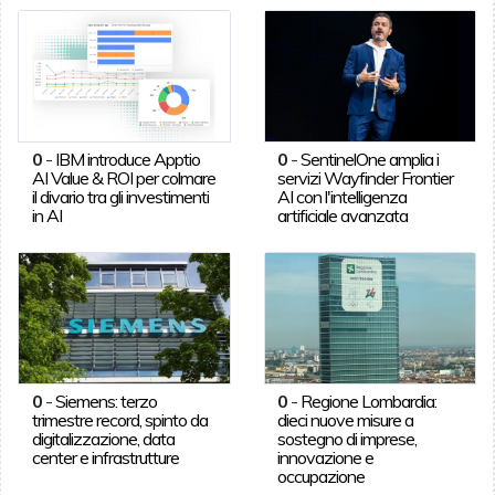
0
-
IBM introduce Apptio
0
-
SentinelOne amplia i
AI Value & ROI per colmare
servizi Wayfinder Frontier
il divario tra gli investimenti
AI con l'intelligenza
in AI
artificiale avanzata
0
-
Siemens: terzo
0
-
Regione Lombardia:
trimestre record, spinto da
dieci nuove misure a
digitalizzazione, data
sostegno di imprese,
center e infrastrutture
innovazione e
occupazione