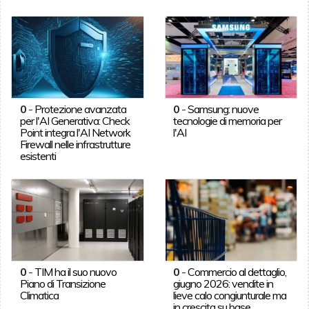
0
-
Protezione avanzata
0
-
Samsung: nuove
per l'AI Generativa: Check
tecnologie di memoria per
Point integra l'AI Network
l'AI
Firewall nelle infrastrutture
esistenti
0
-
TIM ha il suo nuovo
0
-
Commercio al dettaglio,
Piano di Transizione
giugno 2026: vendite in
Climatica
lieve calo congiunturale ma
in crescita su base