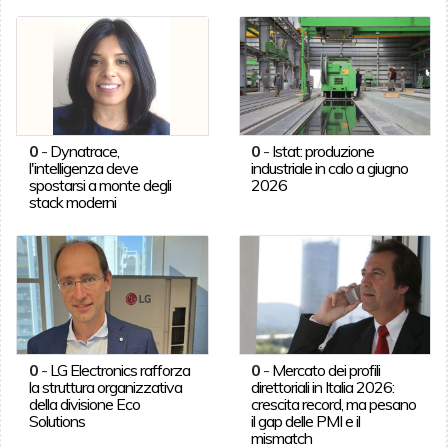
0
-
Dynatrace,
0
-
Istat: produzione
l'intelligenza deve
industriale in calo a giugno
spostarsi a monte degli
2026
stack moderni
0
-
LG Electronics rafforza
0
-
Mercato dei profili
la struttura organizzativa
direttoriali in Italia 2026:
della divisione Eco
crescita record, ma pesano
Solutions
il gap delle PMI e il
mismatch