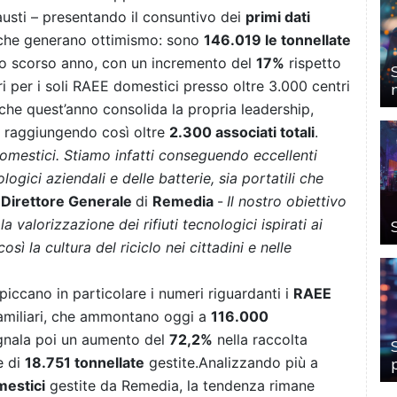
austi –
presentando il consuntivo dei
primi dati
i che generano ottimismo: sono
146.019 le tonnellate
o scorso anno, con un incremento del
17%
rispetto
ri per i soli RAEE domestici presso oltre 3.000 centri
anche quest’anno consolida la propria leadership,
e raggiungendo così oltre
2.300 associati totali
.
domestici. Stiamo infatti conseguendo eccellenti
ologici aziendali e delle batterie, sia portatili che
 Direttore Generale
di
Remedia
-
Il nostro obiettivo
 la valorizzazione dei rifiuti tecnologici ispirati ai
sì la cultura del riciclo nei cittadini e nelle
iccano in particolare i numeri riguardanti i
RAEE
 familiari, che ammontano oggi a
116.000
egnala poi un aumento del
72,2%
nella raccolta
e di
18.751 tonnellate
gestite.
Analizzando più a
mestici
gestite da Remedia, la tendenza rimane