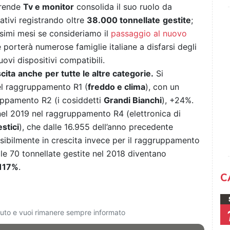
rende
Tv e monitor
consolida il suo ruolo da
ativi registrando oltre
38.000 tonnellate
gestite
;
ssimi mesi se consideriamo il
passaggio al nuovo
e porterà numerose famiglie italiane a disfarsi degli
ovi dispositivi compatibili.
cita
anche
per tutte le altre categorie.
Si
el raggruppamento R1 (
freddo e clima
), con un
uppamento R2 (i cosiddetti
Grandi Bianchi
), +24%.
nel 2019 nel raggruppamento R4 (elettronica di
stici
), che dalle 16.955 dell’anno precedente
nsibilmente in crescita invece per il raggruppamento
 le 70 tonnellate gestite nel 2018 diventano
117%
.
C
ciuto e vuoi rimanere sempre informato