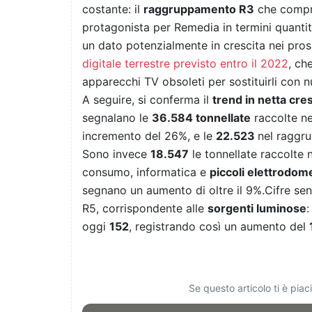
costante: il
raggruppamento R3
che comp
protagonista per Remedia in termini quantit
un dato potenzialmente in crescita nei pro
digitale terrestre previsto entro il 2022
, ch
apparecchi TV obsoleti per sostituirli con nu
A seguire, si conferma il
trend in netta cres
segnalano le
36.584 tonnellate
raccolte n
incremento del 26%, e le
22.523
nel raggr
Sono invece
18.547
le tonnellate raccolte 
consumo, informatica e
piccoli elettrodome
segnano un aumento di oltre il 9%.
Cifre se
R5, corrispondente alle
sorgenti luminose
:
oggi
152
, registrando così un aumento del
Se questo articolo ti è pia