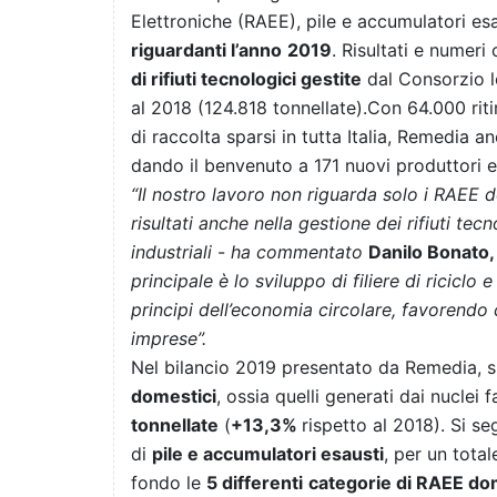
Elettroniche (RAEE), pile e accumulatori es
riguardanti l’anno
2019
. Risultati e numer
di rifiuti tecnologici gestite
dal Consorzio l
al 2018 (
124.818 tonnellate).
Con 64.000 riti
di raccolta sparsi in tutta Italia, Remedia 
dando il benvenuto a 171 nuovi produttori 
“Il nostro lavoro non riguarda solo i RAEE 
risultati anche nella gestione dei rifiuti tecn
industriali
-
ha commentato
Danilo Bonato,
principale è lo sviluppo di filiere di riciclo e
principi dell’economia circolare, favorendo co
imprese”.
Nel bilancio 2019 presentato da Remedia, sp
domestici
, ossia quelli generati dai nuclei
tonnellate
(
+13,3%
rispetto al 2018). Si s
di
pile e accumulatori esausti
, per un total
fondo le
5 differenti
categorie di RAEE do