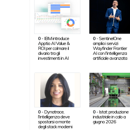
0
-
IBM introduce
0
-
SentinelOne
Apptio AI Value &
amplia i servizi
ROI per colmare il
Wayfinder Frontier
divario tra gli
AI con l'intelligenza
investimenti in AI
artificiale avanzata
0
-
Dynatrace,
0
-
Istat: produzione
l'intelligenza deve
industriale in calo a
spostarsi a monte
giugno 2026
degli stack moderni