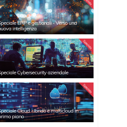
Speciale
Speciale ERP e gestionali - Verso una
nuova intelligenza
Speciale
Speciale Cybersecurity aziendale
Speciale
Speciale Cloud - Ibrido e multicloud in
primo piano