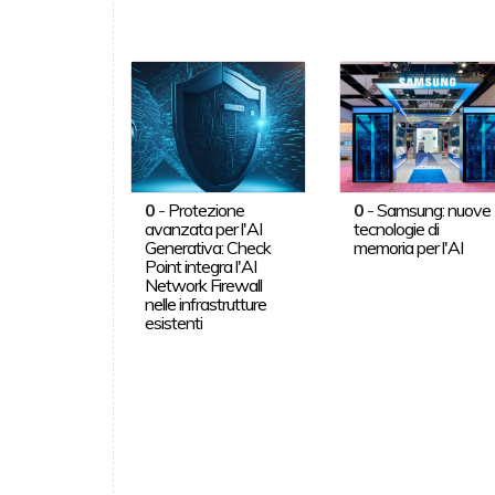
0
-
Protezione
0
-
Samsung: nuove
avanzata per l'AI
tecnologie di
Generativa: Check
memoria per l'AI
Point integra l'AI
Network Firewall
nelle infrastrutture
esistenti