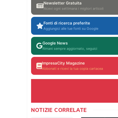
Newsletter Gratuita
Ricevi ogni settimana i migliori articoli
Fonti di ricerca preferite
Aggiungici alle tue fonti su Google
Google News
Rimani sempre aggiornato, seguici
ImpresaCity Magazine
Abbonati e ricevi la tua copia cartacea
NOTIZIE CORRELATE