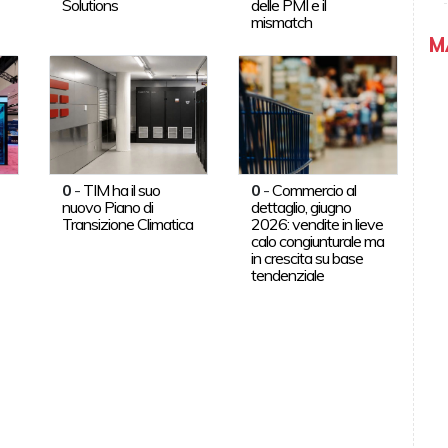
Solutions
delle PMI e il
mismatch
M
0
-
TIM ha il suo
0
-
Commercio al
nuovo Piano di
dettaglio, giugno
Transizione Climatica
2026: vendite in lieve
calo congiunturale ma
in crescita su base
tendenziale