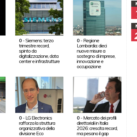
0
-
Siemens: terzo
0
-
Regione
trimestre record,
Lombardia: dieci
spinto da
nuove misure a
digitalizzazione, data
sostegno di imprese,
center e infrastrutture
innovazione e
occupazione
0
-
LG Electronics
0
-
Mercato dei profili
rafforza la struttura
direttoriali in Italia
organizzativa della
2026: crescita record,
divisione Eco
ma pesano il gap