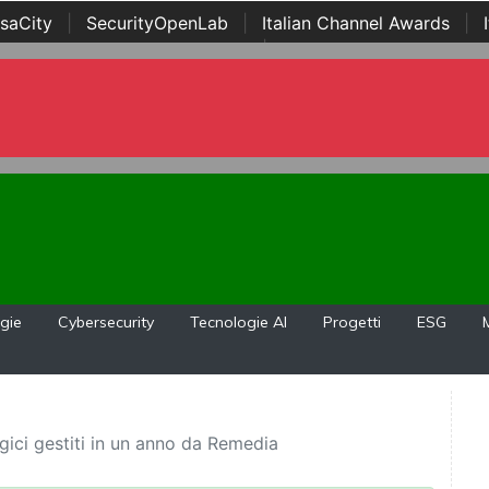
saCity
|
SecurityOpenLab
|
Italian Channel Awards
|
Awards
|
...
gie
Cybersecurity
Tecnologie AI
Progetti
ESG
ogici gestiti in un anno da Remedia