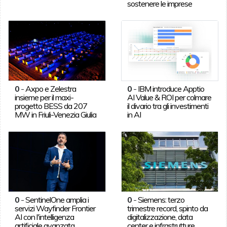
sostenere le imprese
0
-
Axpo e Zelestra
0
-
IBM introduce Apptio
insieme per il maxi-
AI Value & ROI per colmare
progetto BESS da 207
il divario tra gli investimenti
MW in Friuli-Venezia Giulia
in AI
0
-
SentinelOne amplia i
0
-
Siemens: terzo
servizi Wayfinder Frontier
trimestre record, spinto da
AI con l'intelligenza
digitalizzazione, data
artificiale avanzata
center e infrastrutture