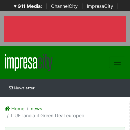
▾ G11 Media:
|
ChannelCity
|
ImpresaCity
|
SecurityOpenLab
|
Italian Channel Awards
|
Italian
Project Awards
|
Italian Security Awards
|
...
Newsletter
Home
news
L'UE lancia il Green Deal europeo