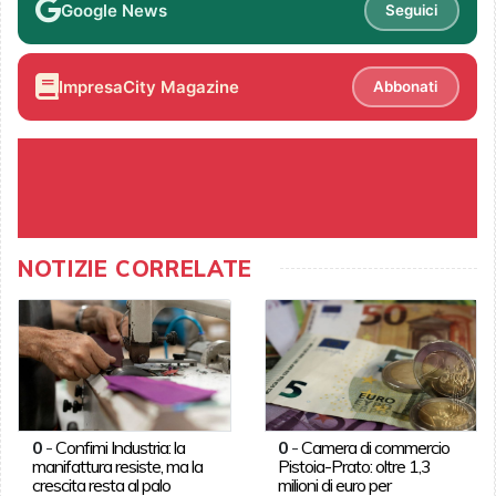
Google News
Seguici
ImpresaCity Magazine
Abbonati
NOTIZIE CORRELATE
0
-
Confimi Industria: la
0
-
Camera di commercio
manifattura resiste, ma la
Pistoia-Prato: oltre 1,3
crescita resta al palo
milioni di euro per