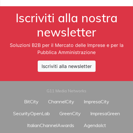
Iscriviti alla nostra
newsletter
Soluzioni B2B per il Mercato delle Imprese e per la
Pubblica Amministrazione
Iscriviti alla newsletter
G11 Media Networks
BitCity
ChannelCity
ImpresaCity
SecurityOpenLab
GreenCity
ImpresaGreen
ItalianChannelAwards
AgendaIct