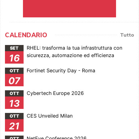
CALENDARIO
Tutto
RHEL: trasforma la tua infrastruttura con
SET
sicurezza, automazione ed efficienza
16
Fortinet Security Day - Roma
OTT
07
Cybertech Europe 2026
OTT
13
CES Unveiled Milan
OTT
21
NetEye Conference 2026
OTT