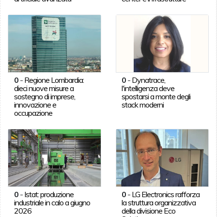
0
-
Regione Lombardia:
0
-
Dynatrace,
dieci nuove misure a
l'intelligenza deve
sostegno di imprese,
spostarsi a monte degli
innovazione e
stack moderni
occupazione
0
-
Istat: produzione
0
-
LG Electronics rafforza
industriale in calo a giugno
la struttura organizzativa
2026
della divisione Eco