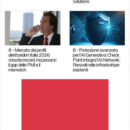
Solutions
0
-
Mercato dei profili
0
-
Protezione avanzata
direttoriali in Italia 2026:
per l'AI Generativa: Check
crescita record, ma pesano
Point integra l'AI Network
il gap delle PMI e il
Firewall nelle infrastrutture
mismatch
esistenti