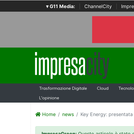
▾ G11 Media:
|
ChannelCity
|
Impre
Trasformazione Digitale
Cloud
Tecnolo
L'opinione
Home
news
Key Energy: presentata
ImpresaGreen:
Questo articolo è stato