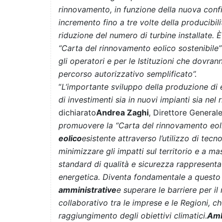
rinnovamento, in funzione della nuova conf
incremento fino a tre volte della producibili
riduzione del numero di turbine installate
“Carta del rinnovamento eolico sostenibile”
gli operatori e per le Istituzioni che dovra
percorso autorizzativo semplificato”.
“
L’importante sviluppo della produzione di 
di investimenti sia in nuovi impianti sia ne
dichiarato
Andrea Zaghi
, Direttore Generale
promuovere la “Carta del rinnovamento eoli
eolico
esistente attraverso l’utilizzo di tecn
minimizzare gli impatti sul territorio e a ma
standard di qualità e sicurezza rappresent
energetica. Diventa fondamentale a quest
amministrative
e superare le barriere per il
collaborativo tra le imprese e le Regioni, c
raggiungimento degli obiettivi climatici.
Amb