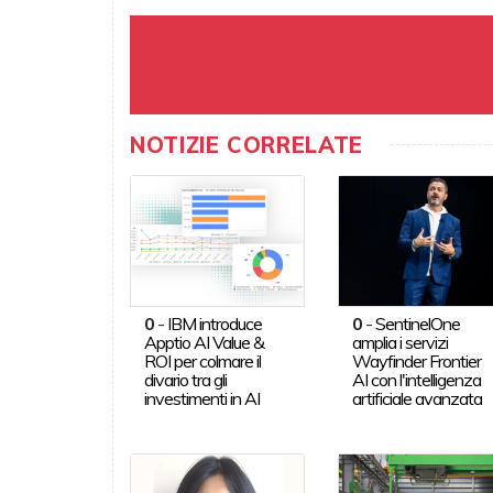
NOTIZIE CORRELATE
0
-
IBM introduce
0
-
SentinelOne
Apptio AI Value &
amplia i servizi
ROI per colmare il
Wayfinder Frontier
divario tra gli
AI con l'intelligenza
investimenti in AI
artificiale avanzata