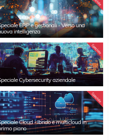
Speciale
Speciale ERP e gestionali - Verso una
nuova intelligenza
Speciale
Speciale Cybersecurity aziendale
Speciale
Speciale Cloud - Ibrido e multicloud in
primo piano