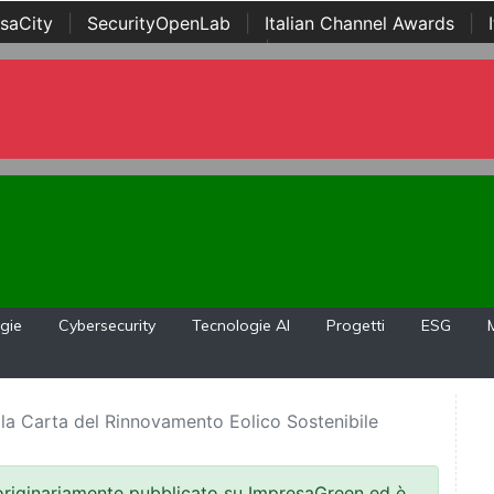
saCity
|
SecurityOpenLab
|
Italian Channel Awards
|
Awards
|
...
gie
Cybersecurity
Tecnologie AI
Progetti
ESG
 la Carta del Rinnovamento Eolico Sostenibile
 originariamente pubblicato su ImpresaGreen ed è