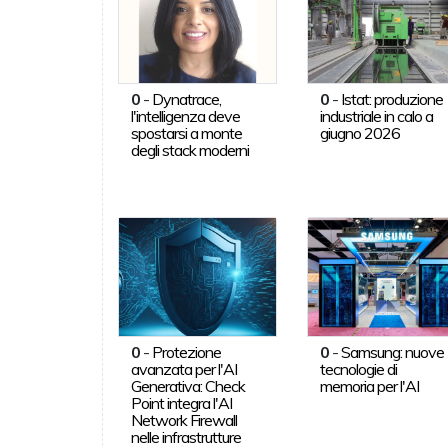
0
-
Dynatrace,
0
-
Istat: produzione
l'intelligenza deve
industriale in calo a
spostarsi a monte
giugno 2026
degli stack moderni
0
-
Protezione
0
-
Samsung: nuove
avanzata per l'AI
tecnologie di
Generativa: Check
memoria per l'AI
Point integra l'AI
Network Firewall
nelle infrastrutture