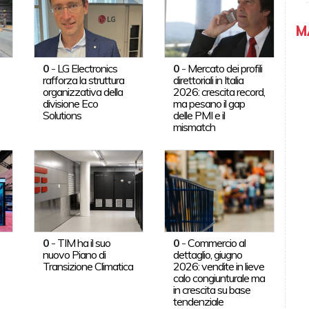
M
0
-
LG Electronics
0
-
Mercato dei profili
rafforza la struttura
direttoriali in Italia
organizzativa della
2026: crescita record,
divisione Eco
ma pesano il gap
Solutions
delle PMI e il
mismatch
0
-
TIM ha il suo
0
-
Commercio al
nuovo Piano di
dettaglio, giugno
Transizione Climatica
2026: vendite in lieve
calo congiunturale ma
in crescita su base
tendenziale