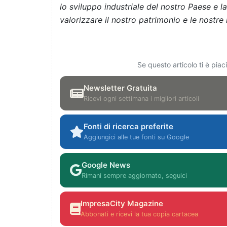
lo sviluppo industriale del nostro Paese e l
valorizzare il nostro patrimonio e le nostr
Se questo articolo ti è pia
Newsletter Gratuita
Ricevi ogni settimana i migliori articoli
Fonti di ricerca preferite
Aggiungici alle tue fonti su Google
Google News
Rimani sempre aggiornato, seguici
ImpresaCity Magazine
Abbonati e ricevi la tua copia cartacea