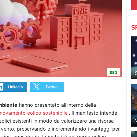
S
ESG
mbiente
hanno presentato all’interno della
nnovamento eolico sostenibile
”. Il manifesto intende
olici esistenti in modo da valorizzare una risorsa
il vento, preservando e incrementando i vantaggi per
’ottica, considerata la maturità del parco eolico