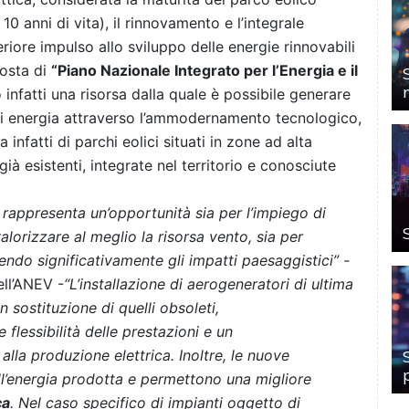
0 anni di vita), il rinnovamento e l’integrale
eriore impulso allo sviluppo delle energie rinnovabili
posta di
“Piano Nazionale Integrato per l’Energia e il
o infatti una risorsa dalla quale è possibile generare
di energia attraverso l’ammodernamento tecnologico,
ta infatti di parchi eolici situati in zone ad alta
ià esistenti, integrate nel territorio e conosciute
 rappresenta un’opportunità sia per l’impiego di
alorizzare al meglio la risorsa vento, sia per
ndo significativamente gli impatti paesaggistici” -
ell’ANEV -
“L’installazione di aerogeneratori di ultima
n sostituzione di quelli obsoleti,
e flessibilità delle prestazioni e un
lla produzione elettrica. Inoltre, le nuove
ll’energia prodotta e permettono una migliore
ca
. Nel caso specifico di impianti oggetto di