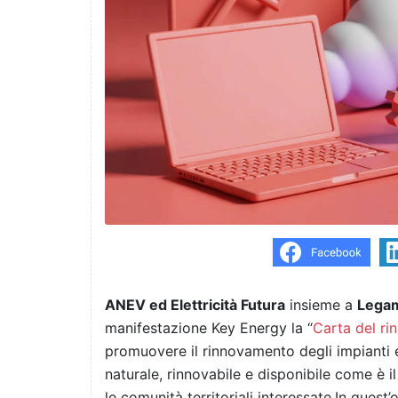
ANEV ed Elettricità Futura
insieme a
Lega
manifestazione Key Energy la “
Carta del ri
promuovere il rinnovamento degli impianti e
naturale, rinnovabile e disponibile come è 
le comunità territoriali interessate.In quest