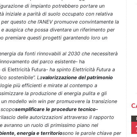
igurazione di impianto potrebbero portare un
tà iniziale a parità di suolo occupato con relativa
. È per questo che l’ANEV promuove convintamente la
 e auspica che possa diventare un riferimento per
nno premiare questi progetti garantendo loro un
energia da fonti rinnovabili al 2030 che necessiterà
l rinnovamento del parco esistente
- ha
 di Elettricità Futura
- ha spinto Elettricità Futura a
co sostenibile”. La
valorizzazione del patrimonio
ologie più efficienti e mirate al contempo a
ssimizzare la produzione di energia pulita e gli
a un modello win win per promuovere la transizione
C
o scopo
semplificare le procedure tecnico-
 rilascio delle autorizzazioni attraverso il rapporto
he avranno un ruolo di primissimo piano nel
iente, energia e territorio
sono le parole chiave per