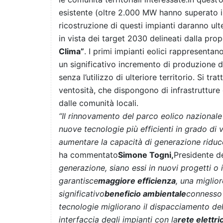
esistente (oltre 2.000 MW hanno superato i 1
ricostruzione di questi impianti daranno ult
in vista dei target 2030 delineati dalla pro
Clima”
. I primi impianti eolici rappresentan
un significativo incremento di produzione 
senza l’utilizzo di ulteriore territorio. Si trat
ventosità, che dispongono di infrastrutture g
dalle comunità locali.
“Il rinnovamento del parco eolico nazionale
nuove tecnologie più efficienti in grado di v
aumentare la capacità di generazione riduce
ha commentato
Simone Togni,
Presidente d
generazione, siano essi in nuovi progetti o i
garantisce
maggiore efficienza
, una miglior
significativo
beneficio ambientale
connesso a
tecnologie migliorano il dispacciamento de
interfaccia degli impianti con la
rete elettri