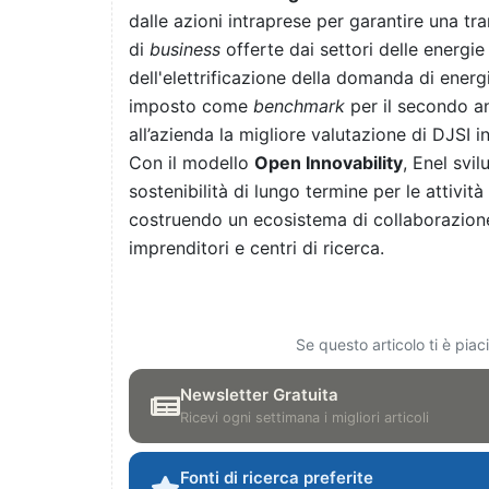
dalle azioni intraprese per garantire una tra
di
business
offerte dai settori delle energie 
dell'elettrificazione della domanda di energia
imposto come
benchmark
per il secondo a
all’azienda la migliore valutazione di DJSI i
Con il modello
Open Innovability
, Enel svi
sostenibilità di lungo termine per le attivit
costruendo un ecosistema di collaborazione c
imprenditori e centri di ricerca.
Se questo articolo ti è pia
Newsletter Gratuita
Ricevi ogni settimana i migliori articoli
Fonti di ricerca preferite