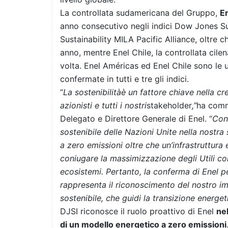
La controllata sudamericana del Gruppo,
E
anno consecutivo negli indici Dow Jones S
Sustainability MILA Pacific Alliance, oltre c
anno, mentre Enel Chile, la controllata cilen
volta. Enel Américas ed Enel Chile sono le 
confermate in tutti e tre gli indici.
“
La sostenibilità
è un fattore chiave nella cr
azionisti e tutti i nostri
stakeholder
,”
ha com
Delegato e Direttore Generale di Enel. “
Con 
sostenibile delle Nazioni Unite nella nostr
a zero emissioni oltre che un’infrastruttura 
coniugare la massimizzazione degli Utili co
ecosistemi. Pertanto, la conferma di Enel p
rappresenta il riconoscimento del nostro i
sostenibile, che guidi la transizione energe
DJSI riconosce il ruolo proattivo di Enel
nel
di un modello energetico a zero emissioni