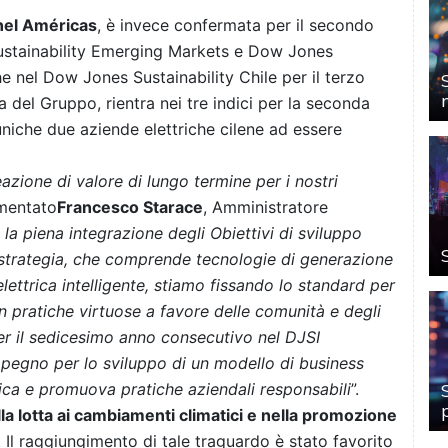
nel Américas
, è invece confermata per il secondo
ustainability Emerging Markets e Dow Jones
he nel Dow Jones Sustainability Chile per il terzo
a del Gruppo, rientra nei tre indici per la seconda
uniche due aziende elettriche cilene ad essere
eazione di valore di lungo termine per i nostri
mentato
Francesco Starace
, Amministratore
la piena integrazione degli Obiettivi di sviluppo
a strategia, che comprende tecnologie di generazione
elettrica intelligente, stiamo fissando lo standard per
n pratiche virtuose a favore delle comunità e degli
er il sedicesimo anno consecutivo nel DJSI
mpegno per lo sviluppo di un modello di business
tica e promuova pratiche aziendali responsabili
”.
la lotta ai cambiamenti climatici e nella promozione
. Il raggiungimento di tale traguardo è stato favorito