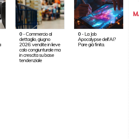
M
0
-
Commercio al
0
-
La Job
dettaglio, giugno
Apocalypse dell'AI?
a
2026: vendite in lieve
Pare già finita.
calo congiunturale ma
in crescita su base
tendenziale