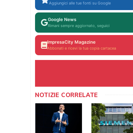
Aggiungici alle tue fonti su Google
Google News
Rimani sempre aggiornato, seguici
ImpresaCity Magazine
Abbonati e ricevi la tua copia cartacea
NOTIZIE CORRELATE