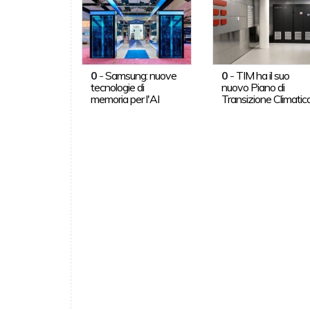
0
-
Samsung: nuove
0
-
TIM ha il suo
tecnologie di
nuovo Piano di
memoria per l'AI
Transizione Climatic