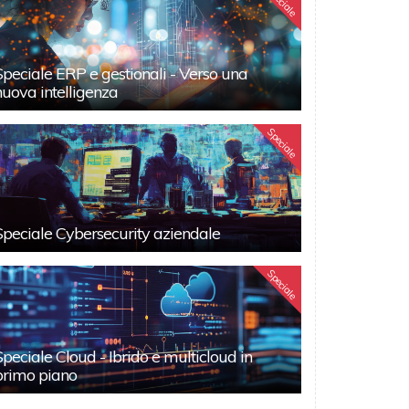
Speciale
Speciale ERP e gestionali - Verso una
nuova intelligenza
Speciale
Speciale Cybersecurity aziendale
Speciale
Speciale Cloud - Ibrido e multicloud in
primo piano