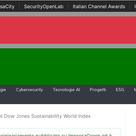
saCity
|
SecurityOpenLab
|
Italian Channel Awards
|
Awards
|
...
gie
Cybersecurity
Tecnologie AI
Progetti
ESG
el Dow Jones Sustainability World Index
 originariamente pubblicato su ImpresaGreen ed è