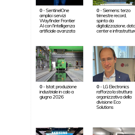
0
-
SentinelOne
0
-
Siemens: terzo
amplia i servizi
trimestre record,
Wayfinder Frontier
spinto da
AI con l'intelligenza
digitalizzazione, dat
artificiale avanzata
center e infrastruttur
0
-
Istat: produzione
0
-
LG Electronics
industriale in calo a
rafforza la struttura
giugno 2026
organizzativa della
divisione Eco
Solutions