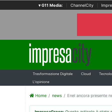
▾ G11 Media:
|
ChannelCity
|
Impre
Trasformazione Digitale
Cloud
Tecnolo
L'opinione
Home
news
Enel ancora presente n
ImpresaGreen:
Questo articolo è stato