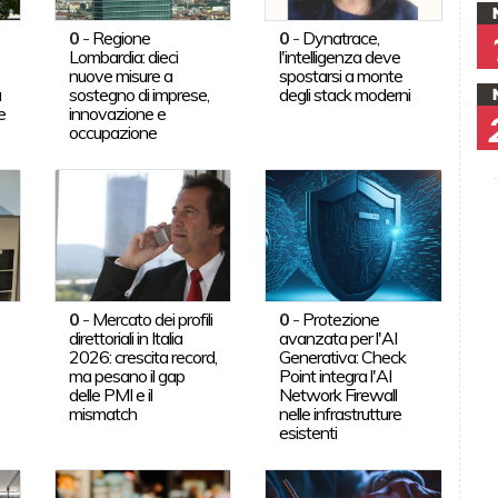
0
-
Regione
0
-
Dynatrace,
Lombardia: dieci
l'intelligenza deve
nuove misure a
spostarsi a monte
a
sostegno di imprese,
degli stack moderni
e
innovazione e
occupazione
0
-
Mercato dei profili
0
-
Protezione
direttoriali in Italia
avanzata per l'AI
2026: crescita record,
Generativa: Check
ma pesano il gap
Point integra l'AI
delle PMI e il
Network Firewall
mismatch
nelle infrastrutture
esistenti