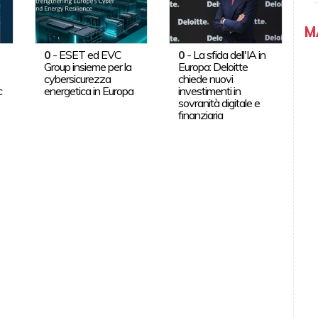
M
0
-
ESET ed EVC
0
-
La sfida dell'IA in
Group insieme per la
Europa: Deloitte
cybersicurezza
chiede nuovi
c
energetica in Europa
investimenti in
sovranità digitale e
finanziaria