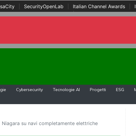
saCity
|
SecurityOpenLab
|
Italian Channel Awards
|
Awards
|
...
gie
Cybersecurity
Tecnologie AI
Progetti
ESG
el Niagara su navi completamente elettriche