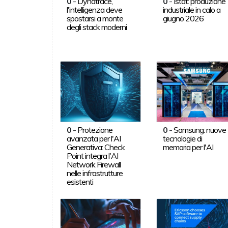
0
-
Dynatrace,
0
-
Istat: produzione
l'intelligenza deve
industriale in calo a
spostarsi a monte
giugno 2026
degli stack moderni
0
-
Protezione
0
-
Samsung: nuove
avanzata per l'AI
tecnologie di
Generativa: Check
memoria per l'AI
Point integra l'AI
Network Firewall
nelle infrastrutture
esistenti