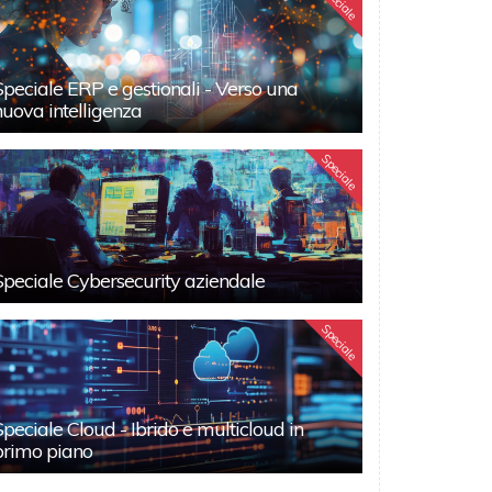
Speciale
Speciale ERP e gestionali - Verso una
nuova intelligenza
Speciale
Speciale Cybersecurity aziendale
Speciale
Speciale Cloud - Ibrido e multicloud in
primo piano