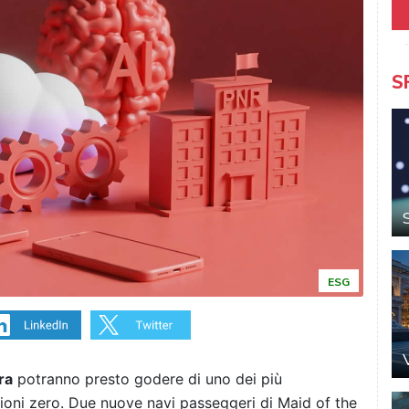
S
ESG
ra
potranno presto godere di uno dei più
issioni zero. Due nuove navi passeggeri di Maid of the