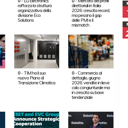
0
-
LG Electronics
0
-
Mercato dei profili
rafforza la struttura
direttoriali in Italia
organizzativa della
2026: crescita record,
divisione Eco
ma pesano il gap
Solutions
delle PMI e il
mismatch
0
-
TIM ha il suo
0
-
Commercio al
nuovo Piano di
dettaglio, giugno
Transizione Climatica
2026: vendite in lieve
calo congiunturale ma
in crescita su base
tendenziale