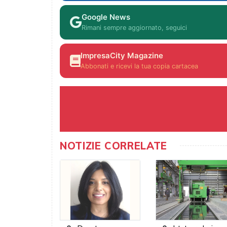
Google News
Rimani sempre aggiornato, seguici
ImpresaCity Magazine
Abbonati e ricevi la tua copia cartacea
NOTIZIE CORRELATE