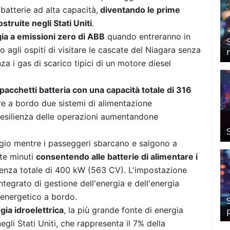
atterie ad alta capacità,
diventando le prime
truite negli Stati Uniti
.
ia a emissioni zero di ABB
quando entreranno in
o agli ospiti di visitare le cascate del Niagara senza
za i gas di scarico tipici di un motore diesel
pacchetti batteria con una capacità totale di 316
e a bordo due sistemi di alimentazione
esilienza delle operazioni aumentandone
ggio mentre i passeggeri sbarcano e salgono a
tte minuti
consentendo alle batterie di alimentare i
nza totale di 400 kW (563 CV). L'impostazione
ntegrato di gestione dell'energia e dell'energia
 energetico a bordo.
gia idroelettrica
, la più grande fonte di energia
egli Stati Uniti, che rappresenta il 7% della