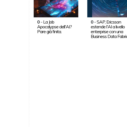
0
-
La Job
0
-
SAP, Ericsson
Apocalypse dell'AI?
estende l'AI a livello
Pare già finita.
enterprise con una
Business Data Fabri