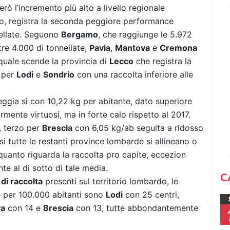
erò l’incremento più alto a livello regionale
io, registra la seconda peggiore performance
nellate. Seguono
Bergamo
, che raggiunge le 5.972
re 4.000 di tonnellate,
Pavia
,
Mantova
e
Cremona
 quale scende la provincia di
Lecco
che registra la
i per
Lodi
e
Sondrio
con una raccolta inferiore alle
ggia sì con 10,22 kg per abitante, dato superiore
rmente virtuosi, ma in forte calo rispetto al 2017.
, terzo per
Brescia
con 6,05 kg/ab seguita a ridosso
 tutte le restanti province lombarde si allineano o
quanto riguarda la raccolta pro capite, eccezion
nte al di sotto di tale media.
C
 di raccolta
presenti sul territorio lombardo, le
e per 100.000 abitanti sono
Lodi
con 25 centri,
va
con 14 e
Brescia
con 13, tutte abbondantemente