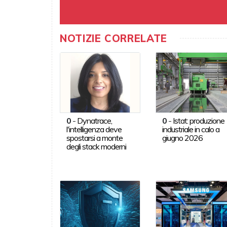
NOTIZIE CORRELATE
0
-
Dynatrace,
0
-
Istat: produzione
l'intelligenza deve
industriale in calo a
spostarsi a monte
giugno 2026
degli stack moderni