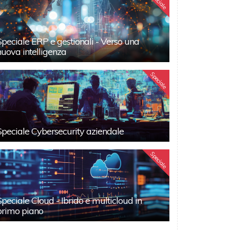
Speciale
Speciale ERP e gestionali - Verso una
nuova intelligenza
Speciale
Speciale Cybersecurity aziendale
Speciale
Speciale Cloud - Ibrido e multicloud in
primo piano