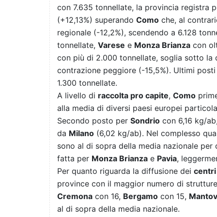
con 7.635 tonnellate, la provincia registra p
(+12,13%) superando
Como
che, al contrar
regionale (-12,2%), scendendo a 6.128 ton
tonnellate,
Varese
e
Monza Brianza
con olt
con più di 2.000 tonnellate, soglia sotto la
contrazione peggiore (-15,5%). Ultimi post
1.300 tonnellate.
A livello di
raccolta pro capite
,
Como
prime
alla media di diversi paesi europei particola
Secondo posto per
Sondrio
con 6,16 kg/ab
da
Milano
(6,02 kg/ab). Nel complesso quasi
sono al di sopra della media nazionale per 
fatta per
Monza Brianza
e
Pavia
, leggerme
Per quanto riguarda la diffusione dei
centri
province con il maggior numero di struttur
Cremona
con 16,
Bergamo
con 15,
Manto
al di sopra della media nazionale.