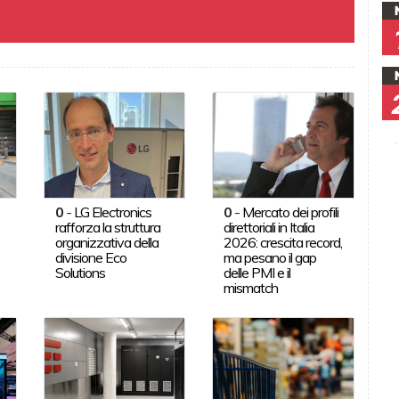
0
-
LG Electronics
0
-
Mercato dei profili
rafforza la struttura
direttoriali in Italia
organizzativa della
2026: crescita record,
divisione Eco
ma pesano il gap
Solutions
delle PMI e il
mismatch