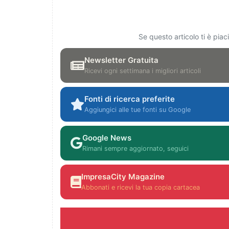
Se questo articolo ti è pia
Newsletter Gratuita
Ricevi ogni settimana i migliori articoli
Fonti di ricerca preferite
Aggiungici alle tue fonti su Google
Google News
Rimani sempre aggiornato, seguici
ImpresaCity Magazine
Abbonati e ricevi la tua copia cartacea