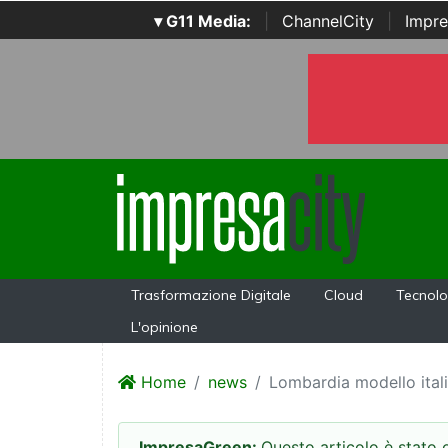
▾ G11 Media:
|
ChannelCity
|
Impre
Trasformazione Digitale
Cloud
Tecnolo
L'opinione
Home
news
Lombardia modello itali
ImpresaGreen:
Questo articolo è stato