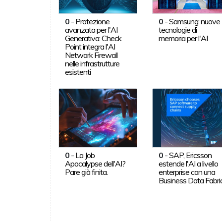
0
-
Protezione
0
-
Samsung: nuove
avanzata per l'AI
tecnologie di
Generativa: Check
memoria per l'AI
Point integra l'AI
Network Firewall
nelle infrastrutture
esistenti
0
-
La Job
0
-
SAP, Ericsson
Apocalypse dell'AI?
estende l'AI a livello
Pare già finita.
enterprise con una
Business Data Fabri