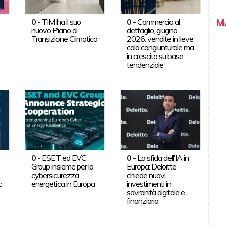
M
0
-
TIM ha il suo
0
-
Commercio al
nuovo Piano di
dettaglio, giugno
Transizione Climatica
2026: vendite in lieve
calo congiunturale ma
in crescita su base
tendenziale
0
-
ESET ed EVC
0
-
La sfida dell'IA in
Group insieme per la
Europa: Deloitte
cybersicurezza
chiede nuovi
c
energetica in Europa
investimenti in
sovranità digitale e
finanziaria