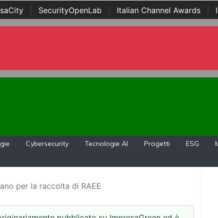
saCity
|
SecurityOpenLab
|
Italian Channel Awards
|
Awards
|
...
gie
Cybersecurity
Tecnologie AI
Progetti
ESG
ano per la raccolta di RAEE
 originariamente pubblicato su ImpresaGreen ed è