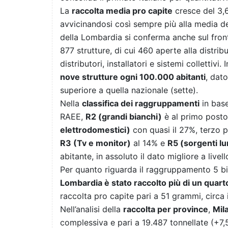
La
raccolta media pro capite
cresce del 3,
avvicinandosi così sempre più alla media del
della Lombardia si conferma anche sul front
877 strutture, di cui 460 aperte alla distrib
distributori, installatori e sistemi collettiv
nove strutture ogni 100.000 abitanti
, dato
superiore a quella nazionale (sette).
Nella
classifica dei raggruppamenti
in base
RAEE,
R2 (grandi bianchi)
è al primo posto
elettrodomestici)
con quasi il 27%, terzo 
R3 (Tv e monitor)
al 14% e
R5 (sorgenti l
abitante, in assoluto il dato migliore a livel
Per quanto riguarda il raggruppamento 5 bi
Lombardia è stato raccolto più di un quarto
raccolta pro capite pari a 51 grammi, circa 
Nell’analisi della
raccolta per province
,
Mil
complessiva e pari a 19.487 tonnellate (+7