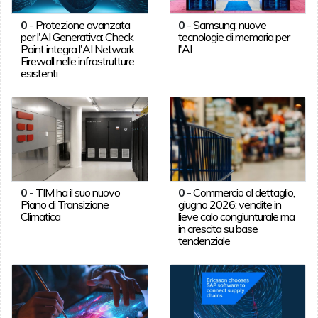
0
-
Protezione avanzata
0
-
Samsung: nuove
per l'AI Generativa: Check
tecnologie di memoria per
Point integra l'AI Network
l'AI
Firewall nelle infrastrutture
esistenti
0
-
TIM ha il suo nuovo
0
-
Commercio al dettaglio,
Piano di Transizione
giugno 2026: vendite in
Climatica
lieve calo congiunturale ma
in crescita su base
tendenziale