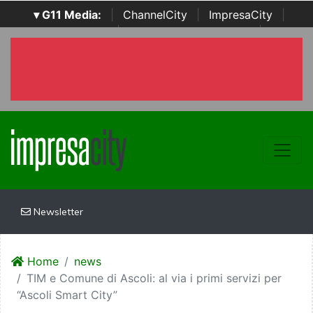
▾ G11 Media:
|
ChannelCity
|
ImpresaCity
|
SecurityOpenLab
|
Italian Channel Awards
|
Italian
Project Awards
|
Italian Security Awards
|
...
Newsletter
Home
news
TIM e Comune di Ascoli: al via i primi servizi per
“Ascoli Smart City”