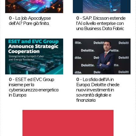
0
-
La Job Apocalypse
0
-
SAP, Ericsson estende
dell'AI? Pare già finita.
l'AI a livello enterprise con
una Business Data Fabric
0
-
ESET ed EVC Group
0
-
La sfida dell'IA in
insieme per la
Europa: Deloitte chiede
cybersicurezza energetica
nuovi investimenti in
in Europa
sovranità digitale e
finanziaria