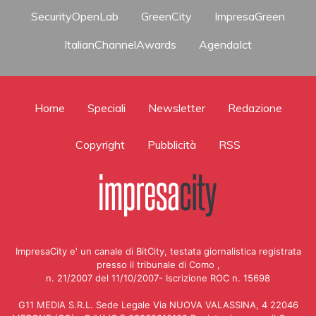
SecurityOpenLab
GreenCity
ImpresaGreen
ItalianChannelAwards
AgendaIct
Home
Speciali
Newsletter
Redazione
Copyright
Pubblicità
RSS
ImpresaCity e' un canale di BitCity, testata giornalistica registrata
presso il tribunale di Como ,
n. 21/2007 del 11/10/2007- Iscrizione ROC n. 15698
G11 MEDIA S.R.L. Sede Legale Via NUOVA VALASSINA, 4 22046