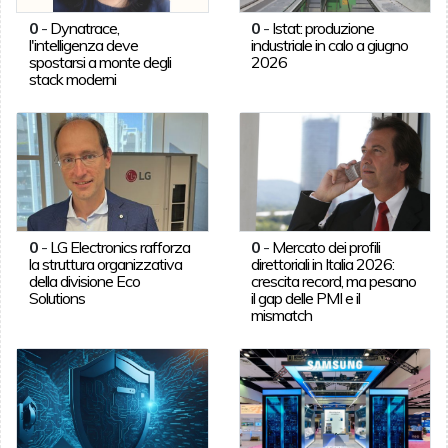
0
-
Dynatrace,
0
-
Istat: produzione
l'intelligenza deve
industriale in calo a giugno
spostarsi a monte degli
2026
stack moderni
0
-
LG Electronics rafforza
0
-
Mercato dei profili
la struttura organizzativa
direttoriali in Italia 2026:
della divisione Eco
crescita record, ma pesano
Solutions
il gap delle PMI e il
mismatch