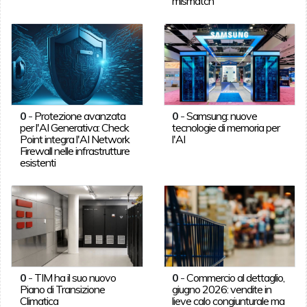
mismatch
0
-
Protezione avanzata
0
-
Samsung: nuove
per l'AI Generativa: Check
tecnologie di memoria per
Point integra l'AI Network
l'AI
Firewall nelle infrastrutture
esistenti
0
-
TIM ha il suo nuovo
0
-
Commercio al dettaglio,
Piano di Transizione
giugno 2026: vendite in
Climatica
lieve calo congiunturale ma