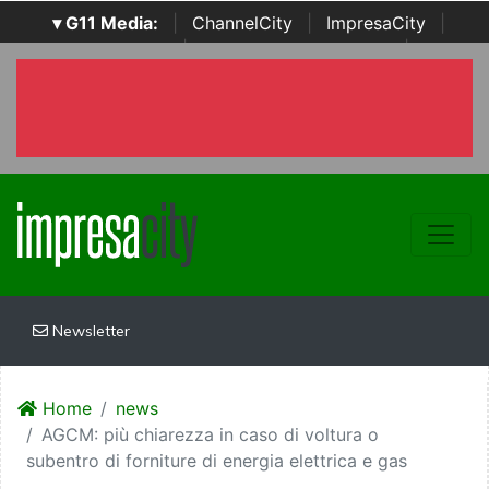
▾ G11 Media:
|
ChannelCity
|
ImpresaCity
|
SecurityOpenLab
|
Italian Channel Awards
|
Italian
Project Awards
|
Italian Security Awards
|
...
Newsletter
Home
news
AGCM: più chiarezza in caso di voltura o
subentro di forniture di energia elettrica e gas