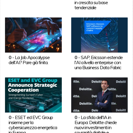
in crescita su base
tendenziale
0
-
La Job Apocalypse
0
-
SAP, Ericsson estende
dell'AI? Pare già finita.
l'AI a livello enterprise con
una Business Data Fabric
0
-
ESET ed EVC Group
0
-
La sfida dell'IA in
insieme per la
Europa: Deloitte chiede
cybersicurezza energetica
nuovi investimenti in
in Europa
sovranità digitale e