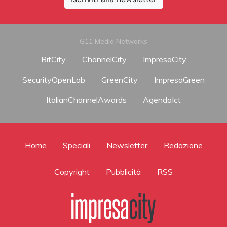
G11 Media Networks
BitCity
ChannelCity
ImpresaCity
SecurityOpenLab
GreenCity
ImpresaGreen
ItalianChannelAwards
AgendaIct
Home
Speciali
Newsletter
Redazione
Copyright
Pubblicità
RSS