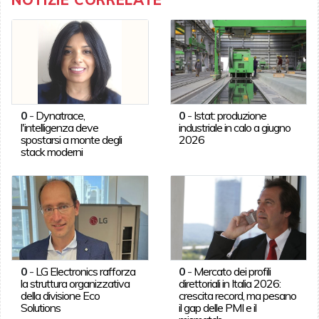
0
-
Dynatrace,
0
-
Istat: produzione
l'intelligenza deve
industriale in calo a giugno
spostarsi a monte degli
2026
stack moderni
0
-
LG Electronics rafforza
0
-
Mercato dei profili
la struttura organizzativa
direttoriali in Italia 2026:
della divisione Eco
crescita record, ma pesano
Solutions
il gap delle PMI e il