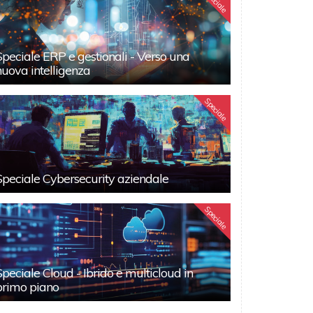
Speciale
Speciale ERP e gestionali - Verso una
nuova intelligenza
Speciale
Speciale Cybersecurity aziendale
Speciale
Speciale Cloud - Ibrido e multicloud in
primo piano