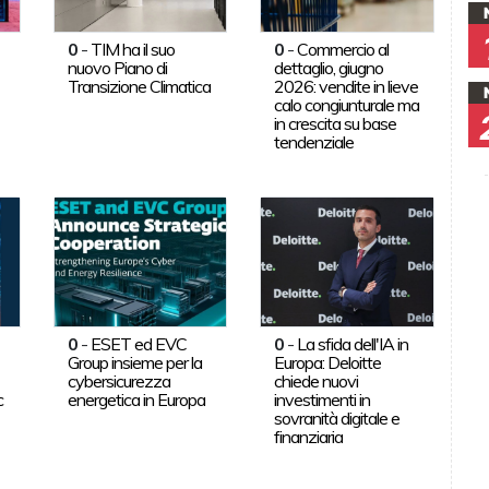
0
-
TIM ha il suo
0
-
Commercio al
nuovo Piano di
dettaglio, giugno
Transizione Climatica
2026: vendite in lieve
calo congiunturale ma
in crescita su base
tendenziale
0
-
ESET ed EVC
0
-
La sfida dell'IA in
Group insieme per la
Europa: Deloitte
cybersicurezza
chiede nuovi
c
energetica in Europa
investimenti in
sovranità digitale e
finanziaria