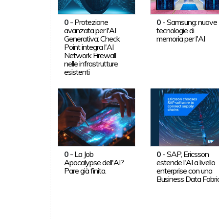
0
-
Protezione
0
-
Samsung: nuove
avanzata per l'AI
tecnologie di
Generativa: Check
memoria per l'AI
Point integra l'AI
Network Firewall
nelle infrastrutture
esistenti
0
-
La Job
0
-
SAP, Ericsson
Apocalypse dell'AI?
estende l'AI a livello
Pare già finita.
enterprise con una
Business Data Fabri