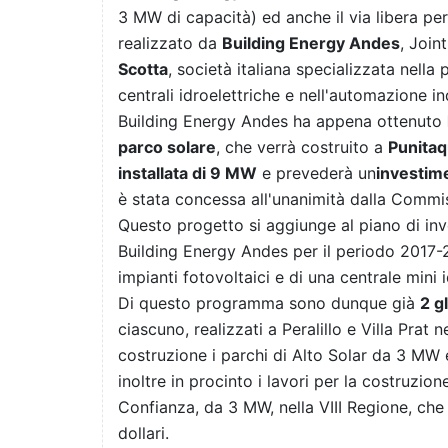
3 MW di capacità) ed anche il via libera per
realizzato da
Building Energy Andes
, Join
Scotta
, società italiana specializzata nella
centrali idroelettriche e nell'automazione in
Building Energy Andes ha appena ottenuto
parco solare
, che verrà costruito a
Punitaq
installata di 9 MW
e prevederà un
investime
è stata concessa all'unanimità dalla Commi
Questo progetto si aggiunge al piano di in
Building Energy Andes per il periodo 2017-2
impianti fotovoltaici e di una centrale mini i
Di questo programma sono dunque già
2 g
ciascuno, realizzati a Peralillo e Villa Prat
costruzione i parchi di Alto Solar da 3 MW 
inoltre in procinto i lavori per la costruzio
Confianza, da 3 MW, nella VIII Regione, che 
dollari.