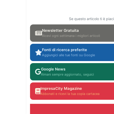
Se questo articolo ti è pia
Newsletter Gratuita
Ricevi ogni settimana i migliori articoli
Fonti di ricerca preferite
Aggiungici alle tue fonti su Google
Google News
Rimani sempre aggiornato, seguici
ImpresaCity Magazine
Abbonati e ricevi la tua copia cartacea