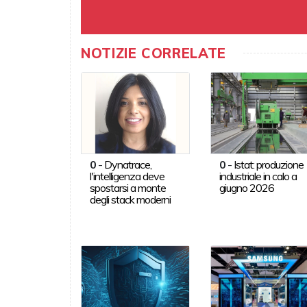
NOTIZIE CORRELATE
0
-
Dynatrace,
0
-
Istat: produzione
l'intelligenza deve
industriale in calo a
spostarsi a monte
giugno 2026
degli stack moderni