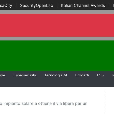
saCity
|
SecurityOpenLab
|
Italian Channel Awards
|
Awards
|
...
gie
Cybersecurity
Tecnologie AI
Progetti
ESG
o impianto solare e ottiene il via libera per un