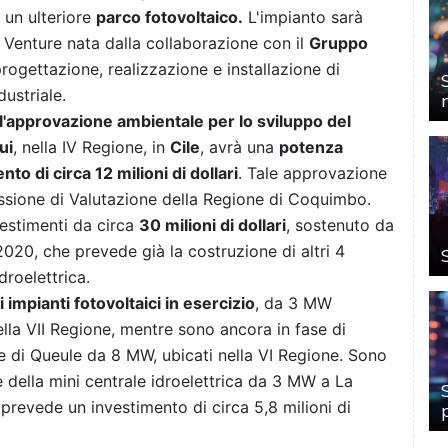
 un ulteriore
parco fotovoltaico.
L'impianto sarà
t Venture nata dalla collaborazione con il
Gruppo
 progettazione, realizzazione e installazione di
dustriale.
l'approvazione ambientale per lo sviluppo del
ui
, nella IV Regione, in
Cile
, avrà una
potenza
nto di circa 12 milioni di dollari
. Tale approvazione
ssione di Valutazione della Regione di Coquimbo.
vestimenti da circa
30 milioni di dollari
, sostenuto da
020, che prevede già la costruzione di altri 4
droelettrica.
li impianti fotovoltaici in esercizio
, da 3 MW
 nella VII Regione, mentre sono ancora in fase di
e di Queule da 8 MW, ubicati nella VI Regione. Sono
ne della mini centrale idroelettrica da 3 MW a La
prevede un investimento di circa 5,8 milioni di