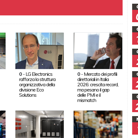
0
-
LG Electronics
0
-
Mercato dei profili
rafforza la struttura
direttoriali in Italia
organizzativa della
2026: crescita record,
divisione Eco
ma pesano il gap
Solutions
delle PMI e il
mismatch