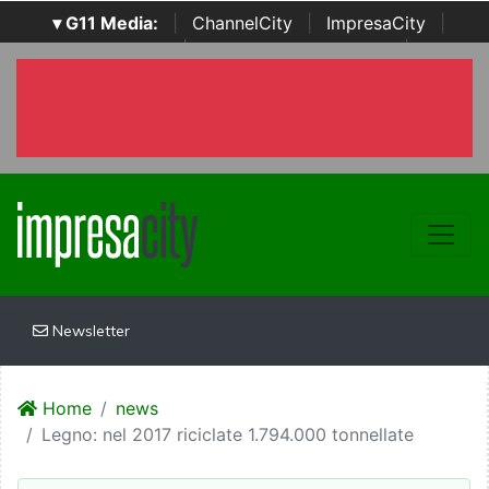
▾ G11 Media:
|
ChannelCity
|
ImpresaCity
|
SecurityOpenLab
|
Italian Channel Awards
|
Italian
Project Awards
|
Italian Security Awards
|
...
Newsletter
Home
news
Legno: nel 2017 riciclate 1.794.000 tonnellate