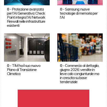
0
-
Protezione avanzata
0
-
Samsung: nuove
per l'AI Generativa: Check
tecnologie di memoria per
Point integra l'AI Network
l'AI
Firewall nelle infrastrutture
esistenti
0
-
TIM ha il suo nuovo
0
-
Commercio al dettaglio,
Piano di Transizione
giugno 2026: vendite in
Climatica
lieve calo congiunturale ma
in crescita su base
tendenziale