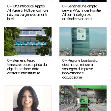
0
-
IBM introduce Apptio
0
-
SentinelOne amplia i
AI Value & ROI per colmare
servizi Wayfinder Frontier
il divario tra gli investimenti
AI con l'intelligenza
in AI
artificiale avanzata
0
-
Siemens: terzo
0
-
Regione Lombardia:
trimestre record, spinto da
dieci nuove misure a
digitalizzazione, data
sostegno di imprese,
center e infrastrutture
innovazione e
occupazione