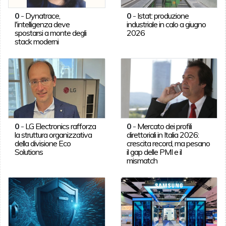
0
-
Dynatrace,
0
-
Istat: produzione
l'intelligenza deve
industriale in calo a giugno
spostarsi a monte degli
2026
stack moderni
0
-
LG Electronics rafforza
0
-
Mercato dei profili
la struttura organizzativa
direttoriali in Italia 2026:
della divisione Eco
crescita record, ma pesano
Solutions
il gap delle PMI e il
mismatch