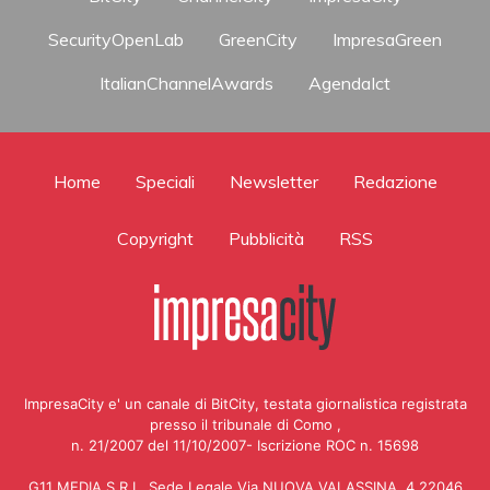
SecurityOpenLab
GreenCity
ImpresaGreen
ItalianChannelAwards
AgendaIct
Home
Speciali
Newsletter
Redazione
Copyright
Pubblicità
RSS
ImpresaCity e' un canale di BitCity, testata giornalistica registrata
presso il tribunale di Como ,
n. 21/2007 del 11/10/2007- Iscrizione ROC n. 15698
G11 MEDIA S.R.L. Sede Legale Via NUOVA VALASSINA, 4 22046