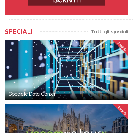
SPECIALI
Tutti gli speciali
Speciale
Speciale Data Center
Speciale