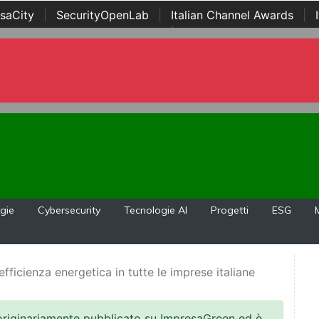
saCity
|
SecurityOpenLab
|
Italian Channel Awards
|
Awards
|
...
gie
Cybersecurity
Tecnologie AI
Progetti
ESG
fficienza energetica in tutte le imprese italiane
 originariamente pubblicato su ImpresaGreen ed è