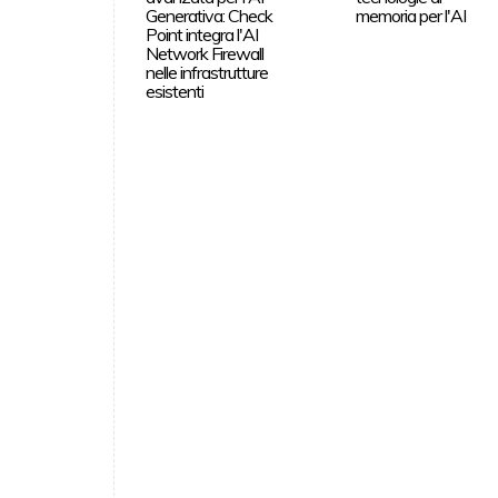
Generativa: Check
memoria per l'AI
Point integra l'AI
Network Firewall
nelle infrastrutture
esistenti