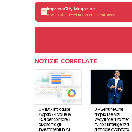
ImpresaCity Magazine
Abbonati e ricevi la tua copia cartacea
NOTIZIE CORRELATE
0
-
IBM introduce
0
-
SentinelOne
Apptio AI Value &
amplia i servizi
ROI per colmare il
Wayfinder Frontier
divario tra gli
AI con l'intelligenza
investimenti in AI
artificiale avanzata