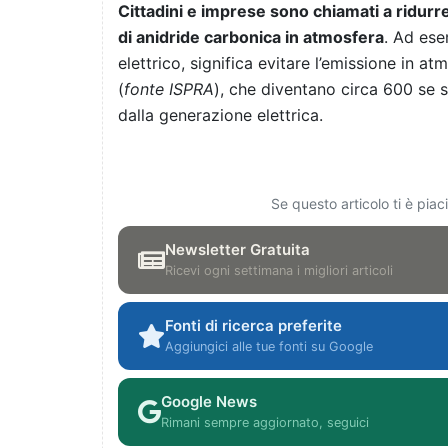
Cittadini e imprese sono chiamati a ridurr
di anidride carbonica in atmosfera
. Ad ese
elettrico, significa evitare l’emissione in 
(
fonte ISPRA
), che diventano circa 600 se si 
dalla generazione elettrica.
Se questo articolo ti è pia
Newsletter Gratuita
Ricevi ogni settimana i migliori articoli
Fonti di ricerca preferite
Aggiungici alle tue fonti su Google
Google News
Rimani sempre aggiornato, seguici