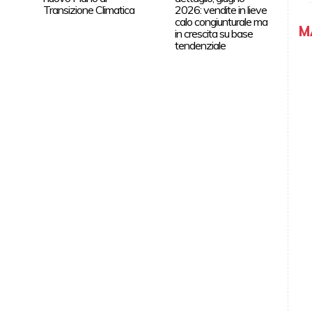
Transizione Climatica
2026: vendite in lieve
calo congiunturale ma
M
in crescita su base
tendenziale