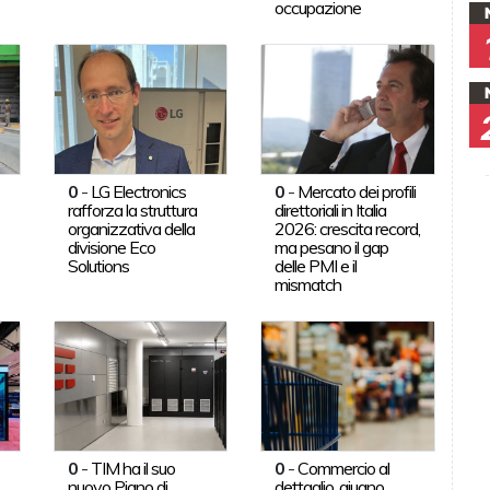
occupazione
0
-
LG Electronics
0
-
Mercato dei profili
rafforza la struttura
direttoriali in Italia
organizzativa della
2026: crescita record,
divisione Eco
ma pesano il gap
Solutions
delle PMI e il
mismatch
0
-
TIM ha il suo
0
-
Commercio al
nuovo Piano di
dettaglio, giugno