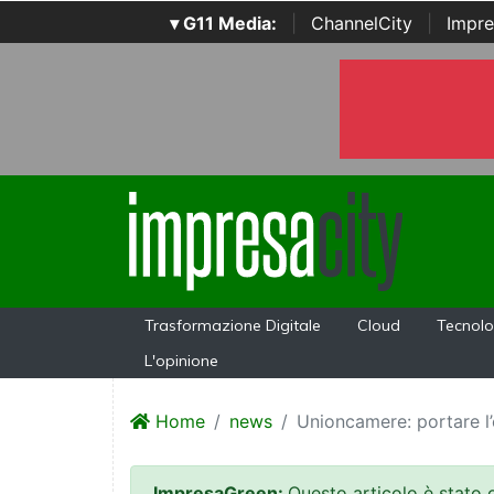
▾ G11 Media:
|
ChannelCity
|
Impre
Trasformazione Digitale
Cloud
Tecnolo
L'opinione
Home
news
Unioncamere: portare l’e
ImpresaGreen:
Questo articolo è stato