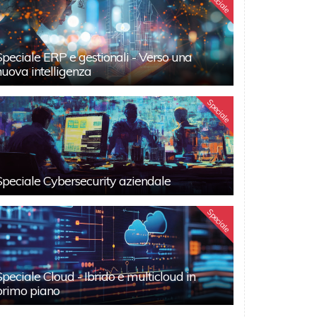
Speciale
Speciale ERP e gestionali - Verso una
nuova intelligenza
Speciale
Speciale Cybersecurity aziendale
Speciale
Speciale Cloud - Ibrido e multicloud in
primo piano