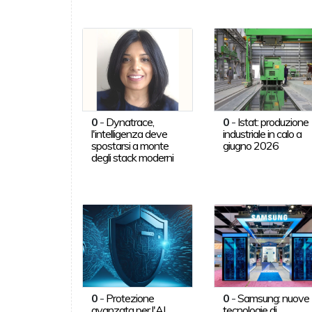
0
-
Dynatrace,
0
-
Istat: produzione
l'intelligenza deve
industriale in calo a
spostarsi a monte
giugno 2026
degli stack moderni
0
-
Protezione
0
-
Samsung: nuove
avanzata per l'AI
tecnologie di