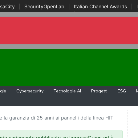
saCity
|
SecurityOpenLab
|
Italian Channel Awards
|
Awards
|
...
gie
Cybersecurity
Tecnologie AI
Progetti
ESG
la garanzia di 25 anni ai pannelli della linea HIT
 originariamente pubblicato su ImpresaGreen ed è