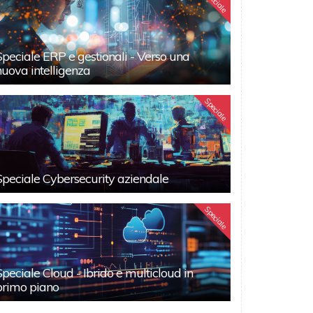
Speciale
Speciale ERP e gestionali - Verso una
nuova intelligenza
Speciale
Speciale Cybersecurity aziendale
Speciale
Speciale Cloud - Ibrido e multicloud in
primo piano