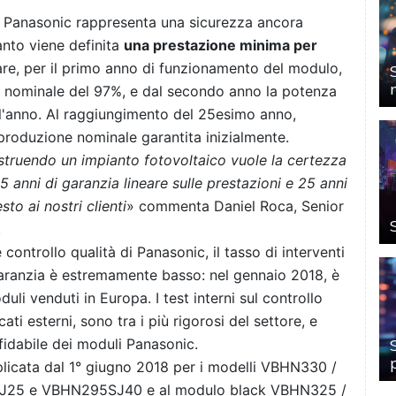
da Panasonic rappresenta una sicurezza ancora
anto viene definita
una prestazione minima per
lare, per il primo anno di funzionamento del modulo,
e nominale del 97%, e dal secondo anno la potenza
ll'anno. Al raggiungimento del 25esimo anno,
produzione nominale garantita inizialmente.
ostruendo un impianto fotovoltaico vuole la certezza
5 anni di garanzia lineare sulle prestazioni e 25 anni
to ai nostri clienti
» commenta Daniel Roca, Senior
.
controllo qualità di Panasonic, il tasso di interventi
aranzia è estremamente basso: nel gennaio 2018, è
uli venduti in Europa. I test interni sul controllo
cati esterni, sono tra i più rigorosi del settore, e
idabile dei moduli Panasonic.
plicata dal 1° giugno 2018 per i modelli VBHN330 /
25 e VBHN295SJ40 e al modulo black VBHN325 /