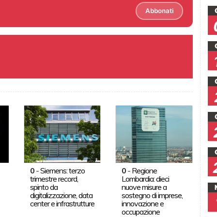
Abbonati
0
-
Siemens: terzo
0
-
Regione
trimestre record,
Lombardia: dieci
spinto da
nuove misure a
digitalizzazione, data
sostegno di imprese,
center e infrastrutture
innovazione e
occupazione