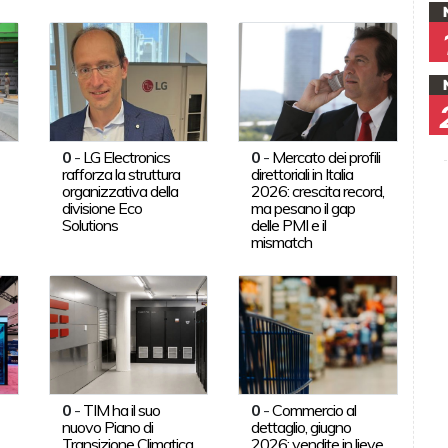
0
-
LG Electronics
0
-
Mercato dei profili
rafforza la struttura
direttoriali in Italia
organizzativa della
2026: crescita record,
divisione Eco
ma pesano il gap
Solutions
delle PMI e il
mismatch
0
-
TIM ha il suo
0
-
Commercio al
nuovo Piano di
dettaglio, giugno
Transizione Climatica
2026: vendite in lieve