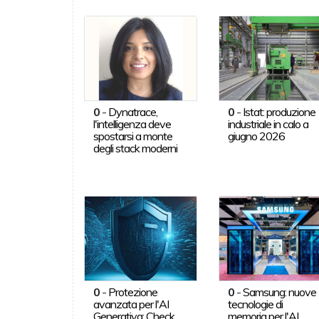
0
-
Dynatrace,
0
-
Istat: produzione
l'intelligenza deve
industriale in calo a
spostarsi a monte
giugno 2026
degli stack moderni
0
-
Protezione
0
-
Samsung: nuove
avanzata per l'AI
tecnologie di
Generativa: Check
memoria per l'AI