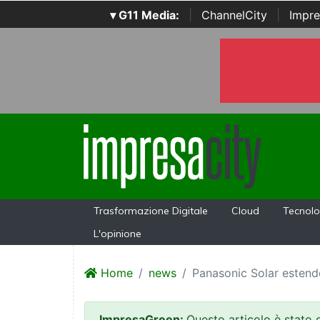
▾ G11 Media:
|
ChannelCity
|
Impre
Trasformazione Digitale
Cloud
Tecnolo
L'opinione
Home
news
Panasonic Solar estende 
ImpresaGreen:
Questo articolo è stato