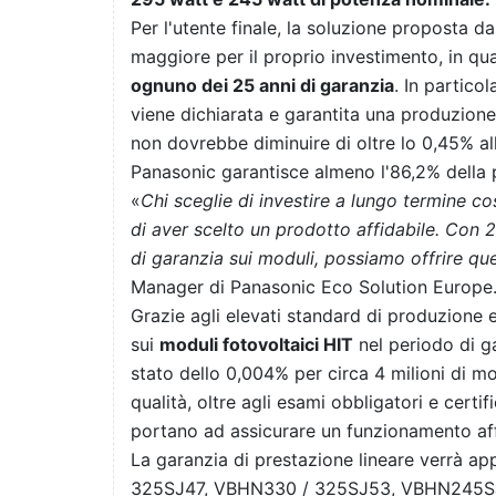
Per l'utente finale, la soluzione proposta 
maggiore per il proprio investimento, in qu
ognuno dei 25 anni di garanzia
. In partico
viene dichiarata e garantita una produzion
non dovrebbe diminuire di oltre lo 0,45% a
Panasonic garantisce almeno l'86,2% della 
«
Chi sceglie di investire a lungo termine c
di aver scelto un prodotto affidabile. Con 2
di garanzia sui moduli, possiamo offrire ques
Manager di Panasonic Eco Solution Europe
Grazie agli elevati standard di produzione e 
sui
moduli fotovoltaici HIT
nel periodo di g
stato dello 0,004% per circa 4 milioni di mod
qualità, oltre agli esami obbligatori e certifi
portano ad assicurare un funzionamento aff
La garanzia di prestazione lineare verrà ap
325SJ47, VBHN330 / 325SJ53, VBHN245SJ