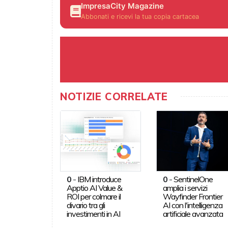
ImpresaCity Magazine
Abbonati e ricevi la tua copia cartacea
NOTIZIE CORRELATE
0
-
IBM introduce
0
-
SentinelOne
Apptio AI Value &
amplia i servizi
ROI per colmare il
Wayfinder Frontier
divario tra gli
AI con l'intelligenza
investimenti in AI
artificiale avanzata