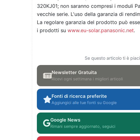
320KJ01; non saranno compresi i moduli Pa
vecchie serie. L'uso della garanzia di rend
La regolare garanzia del prodotto può esse
i prodotti su
www.eu-solar.panasonic.net
.
Se questo articolo ti è pia
Newsletter Gratuita
Ricevi ogni settimana i migliori articoli
Fonti di ricerca preferite
Aggiungici alle tue fonti su Google
Google News
Rimani sempre aggiornato, seguici