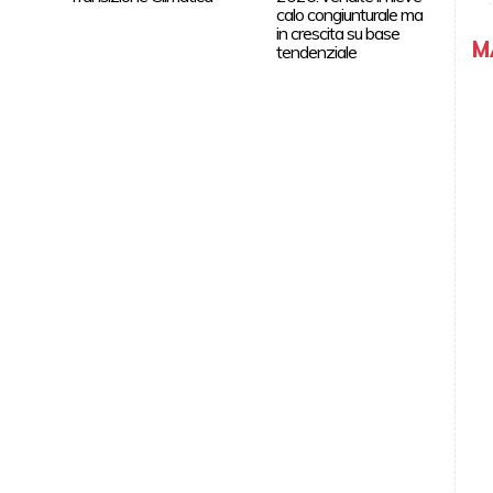
calo congiunturale ma
in crescita su base
M
tendenziale