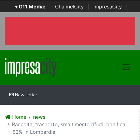
▾ G11 Media:
|
ChannelCity
|
ImpresaCity
|
SecurityOpenLab
|
Italian Channel Awards
|
Italian
Project Awards
|
Italian Security Awards
|
...
Newsletter
Home
news
Raccolta, trasporto, smaltimento rifiuti, bonifica
+ 62% in Lombardia