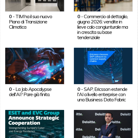
0
-
TIM ha il suo nuovo
0
-
Commercio al dettaglio,
Piano di Transizione
giugno 2026: vendite in
Climatica
lieve calo congiunturale ma
in crescita su base
tendenziale
0
-
La Job Apocalypse
0
-
SAP, Ericsson estende
dell'AI? Pare già finita.
l'AI a livello enterprise con
una Business Data Fabric