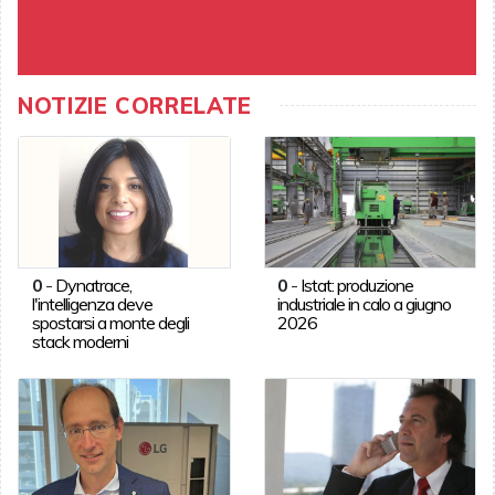
NOTIZIE CORRELATE
0
-
Dynatrace,
0
-
Istat: produzione
l'intelligenza deve
industriale in calo a giugno
spostarsi a monte degli
2026
stack moderni