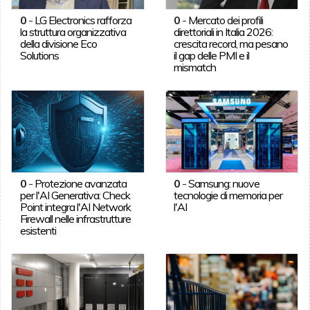
0
-
LG Electronics rafforza
0
-
Mercato dei profili
la struttura organizzativa
direttoriali in Italia 2026:
della divisione Eco
crescita record, ma pesano
Solutions
il gap delle PMI e il
mismatch
0
-
Protezione avanzata
0
-
Samsung: nuove
per l'AI Generativa: Check
tecnologie di memoria per
Point integra l'AI Network
l'AI
Firewall nelle infrastrutture
esistenti