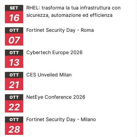
RHEL: trasforma la tua infrastruttura con
SET
sicurezza, automazione ed efficienza
16
Fortinet Security Day - Roma
OTT
07
Cybertech Europe 2026
OTT
13
CES Unveiled Milan
OTT
21
NetEye Conference 2026
OTT
22
Fortinet Security Day - Milano
OTT
28