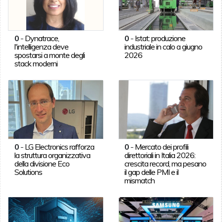
0
-
Dynatrace,
0
-
Istat: produzione
l'intelligenza deve
industriale in calo a giugno
spostarsi a monte degli
2026
stack moderni
0
-
LG Electronics rafforza
0
-
Mercato dei profili
la struttura organizzativa
direttoriali in Italia 2026:
della divisione Eco
crescita record, ma pesano
Solutions
il gap delle PMI e il
mismatch