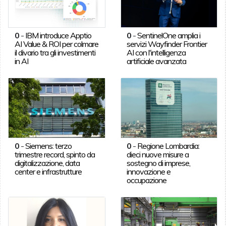
0
-
IBM introduce Apptio
0
-
SentinelOne amplia i
AI Value & ROI per colmare
servizi Wayfinder Frontier
il divario tra gli investimenti
AI con l'intelligenza
in AI
artificiale avanzata
0
-
Siemens: terzo
0
-
Regione Lombardia:
trimestre record, spinto da
dieci nuove misure a
digitalizzazione, data
sostegno di imprese,
center e infrastrutture
innovazione e
occupazione