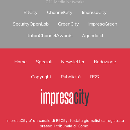
G11 Media Networks
BitCity
ChannelCity
ImpresaCity
SecurityOpenLab
GreenCity
ImpresaGreen
ItalianChannelAwards
AgendaIct
Home
Speciali
Newsletter
Redazione
Copyright
Pubblicità
RSS
ImpresaCity e' un canale di BitCity, testata giornalistica registrata
presso il tribunale di Como ,