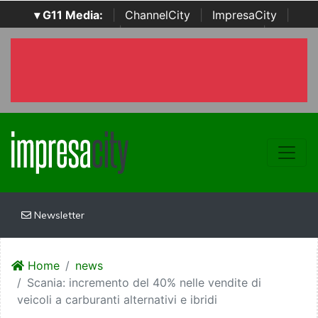
▾ G11 Media:
|
ChannelCity
|
ImpresaCity
|
SecurityOpenLab
|
Italian Channel Awards
|
Italian
Project Awards
|
Italian Security Awards
|
...
Newsletter
Home
news
Scania: incremento del 40% nelle vendite di
veicoli a carburanti alternativi e ibridi