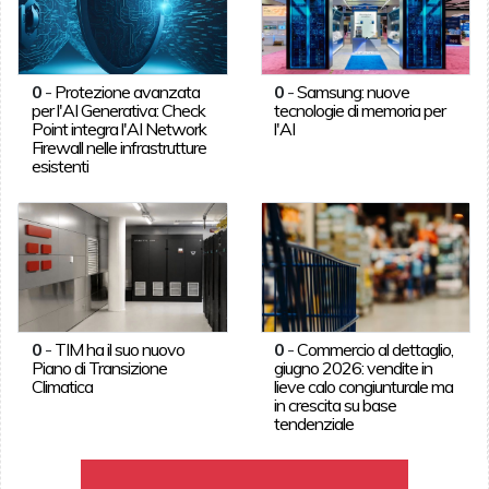
0
-
Protezione avanzata
0
-
Samsung: nuove
per l'AI Generativa: Check
tecnologie di memoria per
Point integra l'AI Network
l'AI
Firewall nelle infrastrutture
esistenti
0
-
TIM ha il suo nuovo
0
-
Commercio al dettaglio,
Piano di Transizione
giugno 2026: vendite in
Climatica
lieve calo congiunturale ma
in crescita su base
tendenziale