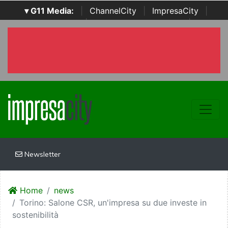
▾ G11 Media:
|
ChannelCity
|
ImpresaCity
|
SecurityOpenLab
|
Italian Channel Awards
|
Italian
Project Awards
|
Italian Security Awards
|
...
Newsletter
Home
news
Torino: Salone CSR, un'impresa su due investe in
sostenibilità