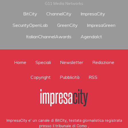
G11 Media Networks
BitCity
ChannelCity
ImpresaCity
SecurityOpenLab
GreenCity
ImpresaGreen
ItalianChannelAwards
AgendaIct
Home
Speciali
Newsletter
Redazione
Copyright
Pubblicità
RSS
ImpresaCity e' un canale di BitCity, testata giornalistica registrata
presso il tribunale di Como ,