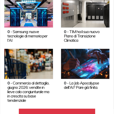
0
-
Samsung: nuove
0
-
TIM ha il suo nuovo
tecnologie di memoria per
Piano di Transizione
l'AI
Climatica
0
-
Commercio al dettaglio,
0
-
La Job Apocalypse
giugno 2026: vendite in
dell'AI? Pare già finita.
lieve calo congiunturale ma
in crescita su base
tendenziale