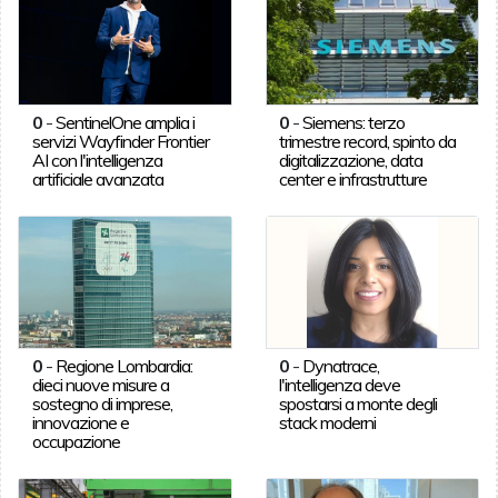
0
-
SentinelOne amplia i
0
-
Siemens: terzo
servizi Wayfinder Frontier
trimestre record, spinto da
AI con l'intelligenza
digitalizzazione, data
artificiale avanzata
center e infrastrutture
0
-
Regione Lombardia:
0
-
Dynatrace,
dieci nuove misure a
l'intelligenza deve
sostegno di imprese,
spostarsi a monte degli
innovazione e
stack moderni
occupazione