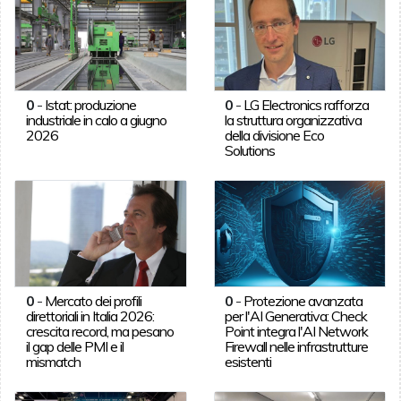
0
-
Istat: produzione
0
-
LG Electronics rafforza
industriale in calo a giugno
la struttura organizzativa
2026
della divisione Eco
Solutions
0
-
Mercato dei profili
0
-
Protezione avanzata
direttoriali in Italia 2026:
per l'AI Generativa: Check
crescita record, ma pesano
Point integra l'AI Network
il gap delle PMI e il
Firewall nelle infrastrutture
mismatch
esistenti