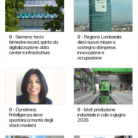
0
-
Siemens: terzo
0
-
Regione Lombardia:
trimestre record, spinto da
dieci nuove misure a
digitalizzazione, data
sostegno di imprese,
center e infrastrutture
innovazione e
occupazione
0
-
Dynatrace,
0
-
Istat: produzione
l'intelligenza deve
industriale in calo a giugno
spostarsi a monte degli
2026
stack moderni