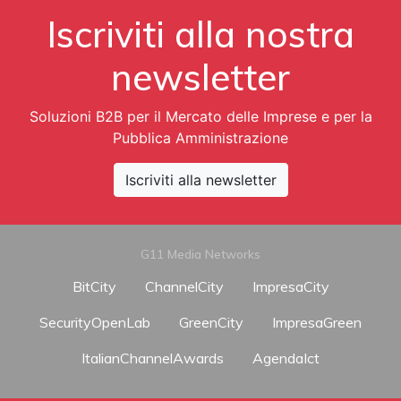
Iscriviti alla nostra
newsletter
Soluzioni B2B per il Mercato delle Imprese e per la
Pubblica Amministrazione
Iscriviti alla newsletter
G11 Media Networks
BitCity
ChannelCity
ImpresaCity
SecurityOpenLab
GreenCity
ImpresaGreen
ItalianChannelAwards
AgendaIct