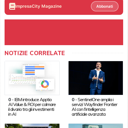
ImpresaCity Magazine
Abbonati
NOTIZIE CORRELATE
0
-
IBM introduce Apptio
0
-
SentinelOne amplia i
AI Value & ROI per colmare
servizi Wayfinder Frontier
il divario tra gli investimenti
AI con l'intelligenza
in AI
artificiale avanzata