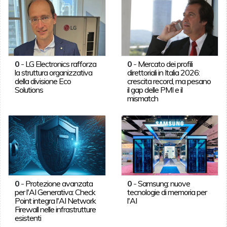
0
-
LG Electronics rafforza
0
-
Mercato dei profili
la struttura organizzativa
direttoriali in Italia 2026:
della divisione Eco
crescita record, ma pesano
Solutions
il gap delle PMI e il
mismatch
0
-
Protezione avanzata
0
-
Samsung: nuove
per l'AI Generativa: Check
tecnologie di memoria per
Point integra l'AI Network
l'AI
Firewall nelle infrastrutture
esistenti