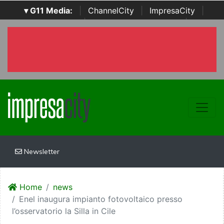
▾ G11 Media:
|
ChannelCity
|
ImpresaCity
|
SecurityOpenLab
|
Italian Channel Awards
|
Italian
Project Awards
|
Italian Security Awards
|
...
Newsletter
Home
news
Enel inaugura impianto fotovoltaico presso
l’osservatorio la Silla in Cile