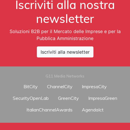
Iscriviti alla nostra
newsletter
Soluzioni B2B per il Mercato delle Imprese e per la
Pubblica Amministrazione
Iscriviti alla newsletter
G11 Media Networks
BitCity
ChannelCity
ImpresaCity
SecurityOpenLab
GreenCity
ImpresaGreen
ItalianChannelAwards
AgendaIct