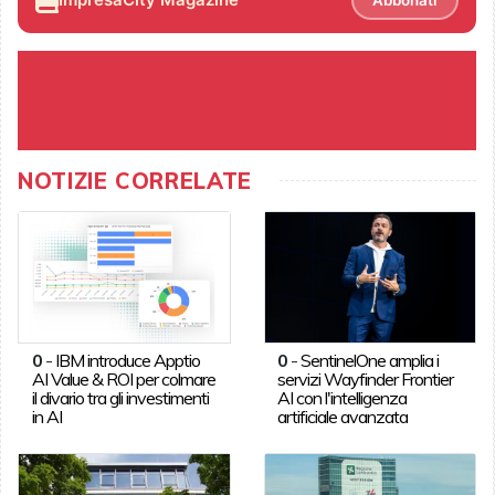
NOTIZIE CORRELATE
0
-
IBM introduce Apptio
0
-
SentinelOne amplia i
AI Value & ROI per colmare
servizi Wayfinder Frontier
il divario tra gli investimenti
AI con l'intelligenza
in AI
artificiale avanzata