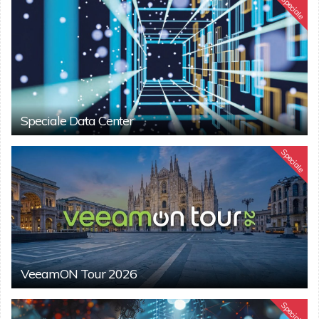
Speciale
Speciale Data Center
Speciale
VeeamON Tour 2026
Speciale