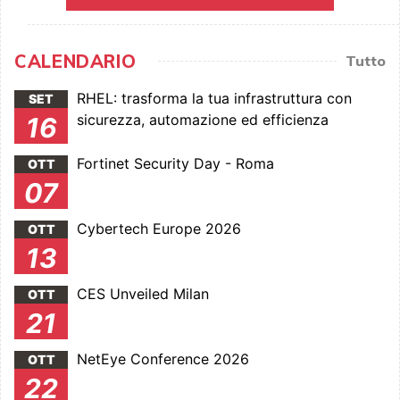
CALENDARIO
Tutto
RHEL: trasforma la tua infrastruttura con
SET
sicurezza, automazione ed efficienza
16
Fortinet Security Day - Roma
OTT
07
Cybertech Europe 2026
OTT
13
CES Unveiled Milan
OTT
21
NetEye Conference 2026
OTT
22