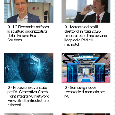
0
-
LG Electronics rafforza
0
-
Mercato dei profili
la struttura organizzativa
direttoriali in Italia 2026:
della divisione Eco
crescita record, ma pesano
Solutions
il gap delle PMI e il
mismatch
0
-
Protezione avanzata
0
-
Samsung: nuove
per l'AI Generativa: Check
tecnologie di memoria per
Point integra l'AI Network
l'AI
Firewall nelle infrastrutture
esistenti