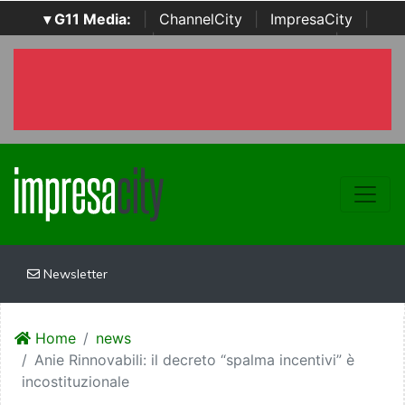
▾ G11 Media:
|
ChannelCity
|
ImpresaCity
|
SecurityOpenLab
|
Italian Channel Awards
|
Italian
Project Awards
|
Italian Security Awards
|
...
Newsletter
Home
news
Anie Rinnovabili: il decreto “spalma incentivi” è
incostituzionale