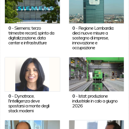
0
-
Siemens: terzo
0
-
Regione Lombardia:
trimestre record, spinto da
dieci nuove misure a
digitalizzazione, data
sostegno di imprese,
center e infrastrutture
innovazione e
occupazione
0
-
Dynatrace,
0
-
Istat: produzione
l'intelligenza deve
industriale in calo a giugno
spostarsi a monte degli
2026
stack moderni