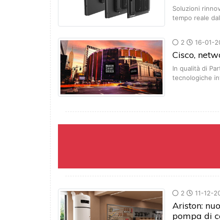
Soluzioni rinnov
tempo reale da
2
16-01-2
Cisco, netw
In qualità di Pa
tecnologiche i
2
11-12-2
Ariston: nu
pompa di ca