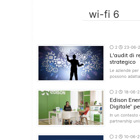
2
23-06-
L'audit di 
strategico
Le aziende per 
possono adatta
2
18-06-2
Edison Ener
Digitale” p
In un contesto d
partnership un
2
10-06-2