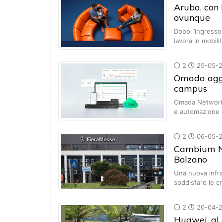
Aruba, con
ovunque
Dopo l’ingress
lavora in mobili
2
25-05-
Omada aggio
campus
Omada Network 
e automazione d
2
06-05-
Cambium Net
Bolzano
Una nuova infra
soddisfare le 
2
20-04-
Huawei, al c