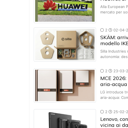
Alla European P
mercato per so
2
02-04-
SKÄM: arriv
modello IK
Silla Industries
autonomia: des
2
23-03-
MCE 2026: L
aria-acqua
LG introduce tr
aria-acqua: Co
2
25-02-
Lenovo, con
vicina ai da