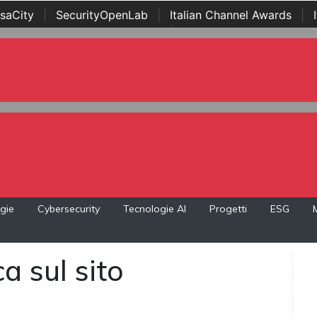
saCity
|
SecurityOpenLab
|
Italian Channel Awards
|
Awards
|
...
gie
Cybersecurity
Tecnologie AI
Progetti
ESG
a sul sito