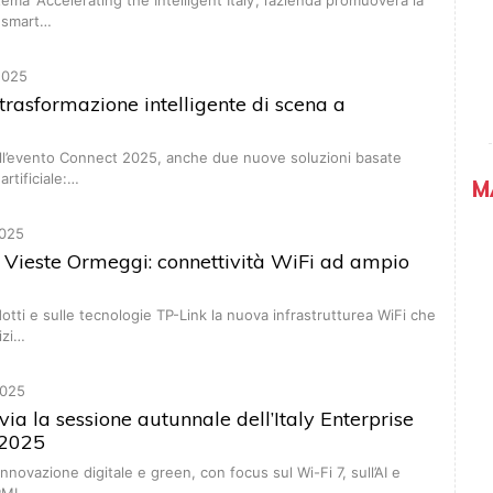
tema ‘Accelerating the Intelligent Italy’, l’azienda promuoverà la
 smart…
2025
trasformazione intelligente di scena a
ell’evento Connect 2025, anche due nuove soluzioni basate
 artificiale:…
M
025
Vieste Ormeggi: connettività WiFi ad ampio
dotti e sulle tecnologie TP-Link la nuova infrastrutturea WiFi che
izi…
025
via la sessione autunnale dell’Italy Enterprise
2025
’innovazione digitale e green, con focus sul Wi-Fi 7, sull’AI e