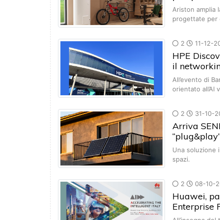
Ariston amplia
progettate per 
2
11-12-2
HPE Discove
il networki
All’evento di Ba
orientato all’AI
2
31-10-2
Arriva SENE
“plug&play
Una soluzione i
spazi.
2
08-10-2
Huawei, par
Enterprise