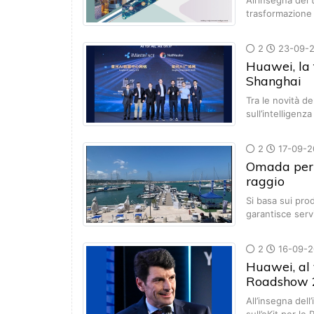
All’insegna del 
trasformazione
2
23-09-
Huawei, la 
Shanghai
Tra le novità d
sull’intelligenza
2
17-09-2
Omada per 
raggio
Si basa sui pro
garantisce serv
2
16-09-2
Huawei, al 
Roadshow 
All’insegna dell