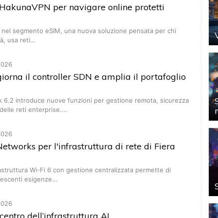
 HakunaVPN per navigare online protetti
o nel segmento eSIM, una nuova soluzione pensata per chi
tà, usa reti…
2026
rna il controller SDN e amplia il portafoglio
6.2 introduce nuove funzioni per gestione remota, sicurezza
elle reti enterprise.…
2026
works per l'infrastruttura di rete di Fiera
struttura Wi-Fi 6 con gestione centralizzata permette di
crescenti esigenze…
2026
entro dell’infrastruttura AI