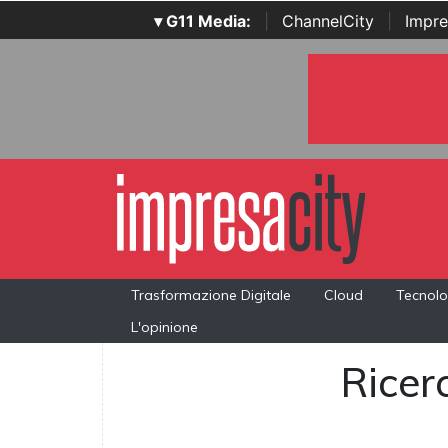
▾ G11 Media:
|
ChannelCity
|
Impre
Trasformazione Digitale
Cloud
Tecnolo
L'opinione
Ricerc