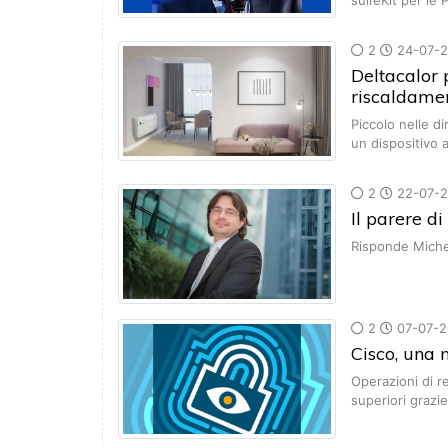
sull’eKit per le
2
24-07-
Deltacalor 
riscaldame
Piccolo nelle d
un dispositivo
2
22-07-
Il parere di
Risponde Michel
2
07-07-2
Cisco, una n
Operazioni di r
superiori grazie