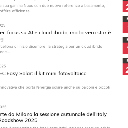
 la sua gamma Nuos con due nuove referenze a basamento,
offrire efficienza…
025
r: focus su AI e cloud ibrido, ma la vera star è
ng
rcellona di inizio dicembre, la strategia per un cloud ibrido
 vede…
025
C.Easy Solar: il kit mini-fotovoltaico
”
nnovativa che porta l’energia solare anche su balconi e piccoli
025
te da Milano la sessione autunnale dell’Italy
 Roadshow 2025