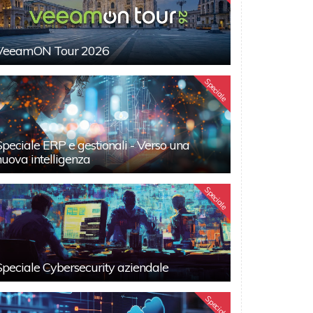
VeeamON Tour 2026
Speciale
Speciale ERP e gestionali - Verso una
nuova intelligenza
Speciale
Speciale Cybersecurity aziendale
Speciali