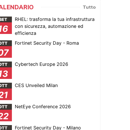
ALENDARIO
Tutto
RHEL: trasforma la tua infrastruttura
SET
con sicurezza, automazione ed
16
efficienza
Fortinet Security Day - Roma
OTT
07
Cybertech Europe 2026
OTT
13
CES Unveiled Milan
OTT
21
NetEye Conference 2026
OTT
22
Fortinet Security Day - Milano
OTT