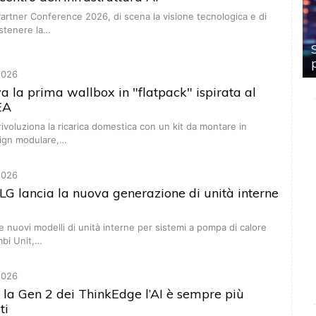
artner Conference 2026, di scena la visione tecnologica e di
stenere la…
2026
a la prima wallbox in "flatpack" ispirata al
EA
 rivoluziona la ricarica domestica con un kit da montare in
ign modulare,…
2026
G lancia la nuova generazione di unità interne
e nuovi modelli di unità interne per sistemi a pompa di calore
mbi Unit,…
2026
 la Gen 2 dei ThinkEdge l’AI è sempre più
ti