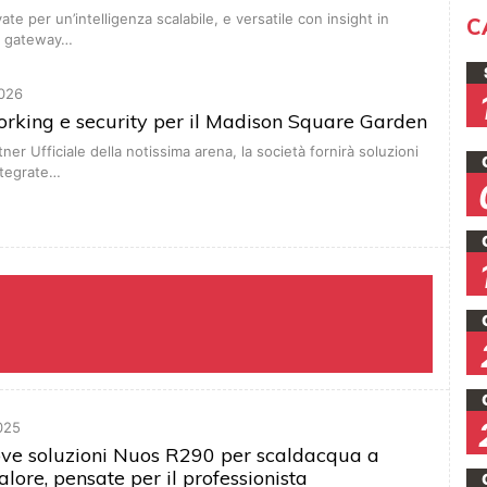
ate per un’intelligenza scalabile, e versatile con insight in
C
l gateway…
026
orking e security per il Madison Square Garden
rtner Ufficiale della notissima arena, la società fornirà soluzioni
ntegrate…
025
ove soluzioni Nuos R290 per scaldacqua a
lore, pensate per il professionista