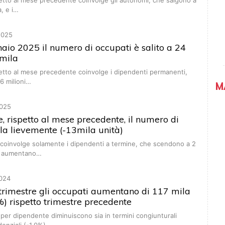
petto al mese precedente coinvolge gli autonomi, che salgono a
a, e i…
2025
nnaio 2025 il numero di occupati è salito a 24
2mila
petto al mese precedente coinvolge i dipendenti permanenti,
6 milioni…
M
025
 rispetto al mese precedente, il numero di
la lievemente (-13mila unità)
 coinvolge solamente i dipendenti a termine, che scendono a 2
a; aumentano…
024
III trimestre gli occupati aumentano di 117 mila
%) rispetto trimestre precedente
 per dipendente diminuiscono sia in termini congiunturali