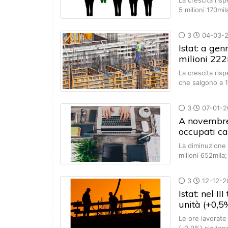
La crescita ris
5 milioni 170mil
3
04-03-
Istat: a ge
milioni 22
La crescita ris
che salgono a 1
3
07-01-2
A novembre,
occupati ca
La diminuzione
milioni 652mil
3
12-12-2
Istat: nel 
unità (+0,5
Le ore lavorate