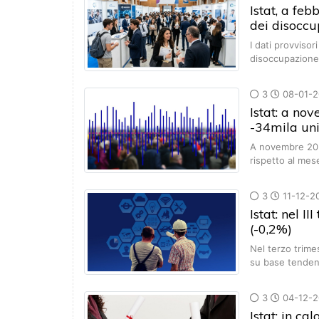
Istat, a feb
dei disoccu
I dati provvisor
disoccupazione
3
08-01-2
Istat: a no
-34mila uni
A novembre 2025
rispetto al me
3
11-12-2
Istat: nel I
(-0,2%)
Nel terzo trime
su base tenden
3
04-12-2
Istat: in c