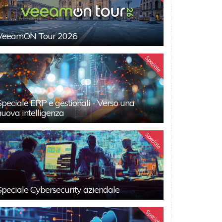
VeeamON Tour 2026
Speciale
Speciale ERP e gestionali - Verso una
nuova intelligenza
Speciale
Speciale Cybersecurity aziendale
Speciali