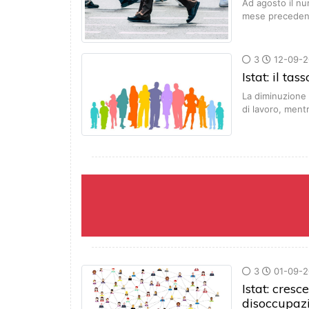
Ad agosto il num
mese preceden
3
12-09-2
Istat: il t
La diminuzione
di lavoro, ment
3
01-09-2
Istat: cresc
disoccupaz