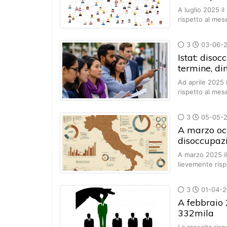
A luglio 2025 il
rispetto al me
3
03-06-
Istat: diso
termine, di
Ad aprile 2025 i
rispetto al me
3
05-05-
A marzo occ
disoccupazi
A marzo 2025 il
lievemente ris
3
01-04-2
A febbraio 
332mila