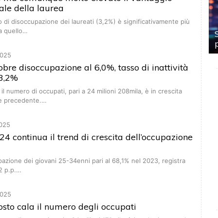
le della laurea
so di disoccupazione dei laureati (3,2%) è significativamente più
a quello…
025
tobre disoccupazione al 6,0%, tasso di inattività
33,2%
l numero di occupati, pari a 24 milioni 208mila, è in crescita
se precedente.…
025
024 continua il trend di crescita dell’occupazione
upazione dei giovani 25-34enni pari al 68,1% nel 2023, registra
2 p.p.…
025
gosto cala il numero degli occupati