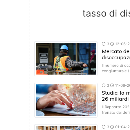
3
12-06-2
Mercato del
disoccupazi
Il numero di oc
congiunturale 
3
11-06-2
Studio: la 
26 miliardi
Il Rapporto 202
frenato dai def
3
01-04-2