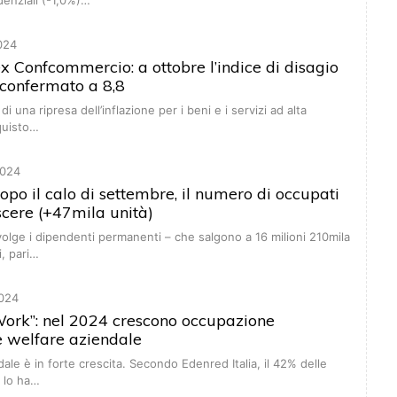
denziali (-1,0%)…
024
x Confcommercio: a ottobre l’indice di disagio
è confermato a 8,8
 di una ripresa dell’inflazione per i beni e i servizi ad alta
quisto…
024
dopo il calo di settembre, il numero di occupati
scere (+47mila unità)
olge i dipendenti permanenti – che salgono a 16 milioni 210mila
i, pari…
024
ork”: nel 2024 crescono occupazione
e welfare aziendale
dale è in forte crescita. Secondo Edenred Italia, il 42% delle
e lo ha…