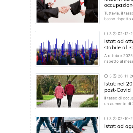
occupaziona
Tuttavia, il tas
basso rispetto 
3
02-12-2
Istat: ad ot
stabile al 
A ottobre 2025 i
rispetto al me
3
26-11-2
Istat: nel 2
post-Covid
Il tasso di occ
un aumento di 
3
02-10-2
Istat: ad a