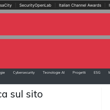
saCity
|
SecurityOpenLab
|
Italian Channel Awards
|
Awards
|
...
gie
Cybersecurity
Tecnologie AI
Progetti
ESG
a sul sito