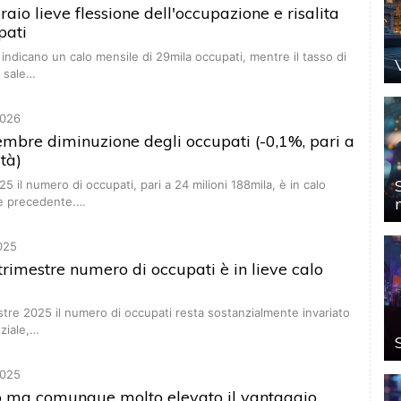
braio lieve flessione dell'occupazione e risalita
pati
i indicano un calo mensile di 29mila occupati, mentre il tasso di
 sale…
026
vembre diminuzione degli occupati (-0,1%, pari a
tà)
 il numero di occupati, pari a 24 milioni 188mila, è in calo
se precedente.…
025
II trimestre numero di occupati è in lieve calo
stre 2025 il numero di occupati resta sostanzialmente invariato
ziale,…
025
alo ma comunque molto elevato il vantaggio