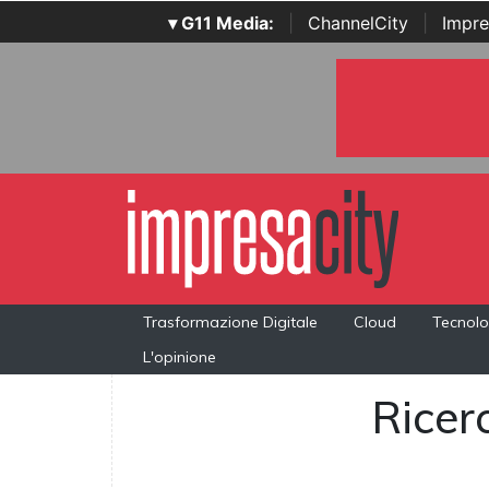
▾ G11 Media:
|
ChannelCity
|
Impre
Trasformazione Digitale
Cloud
Tecnolo
L'opinione
Ricerc