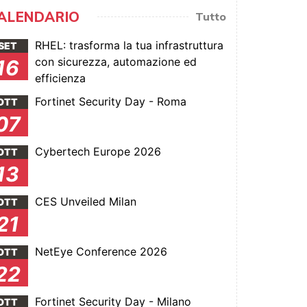
ALENDARIO
Tutto
RHEL: trasforma la tua infrastruttura
SET
con sicurezza, automazione ed
16
efficienza
Fortinet Security Day - Roma
OTT
07
Cybertech Europe 2026
OTT
13
CES Unveiled Milan
OTT
21
NetEye Conference 2026
OTT
22
Fortinet Security Day - Milano
OTT