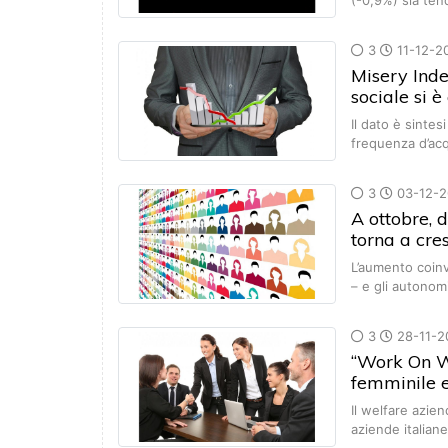
(-0,9%) sia ten
3
11-12-2
Misery Inde
sociale si 
Il dato è sintesi
frequenza d’ac
3
03-12-2
A ottobre, 
torna a cre
L’aumento coinv
– e gli autonom
3
28-11-2
“Work On W
femminile 
Il welfare azien
aziende italian