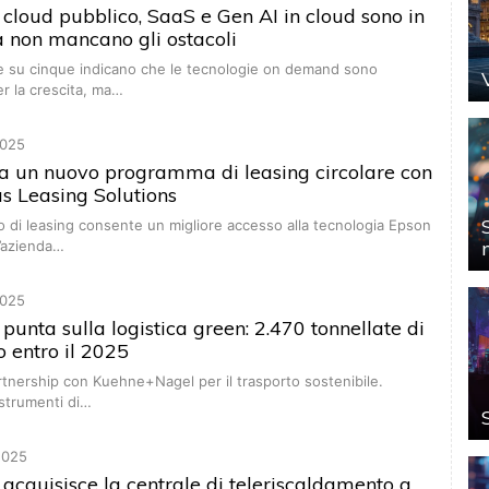
cloud pubblico, SaaS e Gen AI in cloud sono in
a non mancano gli ostacoli
e su cinque indicano che le tecnologie on demand sono
r la crescita, ma…
025
ia un nuovo programma di leasing circolare con
s Leasing Solutions
o di leasing consente un migliore accesso alla tecnologia Epson
l’azienda…
025
unta sulla logistica green: 2.470 tonnellate di
 entro il 2025
rtnership con Kuehne+Nagel per il trasporto sostenibile.
 strumenti di…
2025
a acquisisce la centrale di teleriscaldamento a