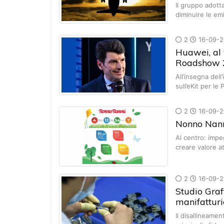
Il gruppo adott
diminuire le em
2
16-09-2
Huawei, al 
Roadshow 
All’insegna dell
sull’eKit per le
2
16-09-2
Nonno Nanni
Al centro: impe
creare valore a
2
16-09-2
Studio Graf
manifatturie
Il disallineame