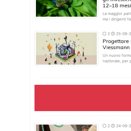
12–18 mes
La maggior parte
ma i dirigenti f
2
25-09-
Progettare i
Viessmann
Un nuovo format
nazionale, per 
2
24-09-