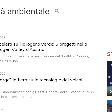
025
celera sull’idrogeno verde: 5 progetti nella
ogen Valley d’Austria
S
 un ruolo chiave nella realizzazione del SouthH2 Corridor,
da 578 milioni…
025
rge”, la fiera sulle tecnologie dei veicoli
gli appuntamenti con gli “Stati Generali della Ricarica” e “MCS
. In contemporanea…
025