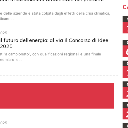
i
C
 delle aziende è stata colpita dagli effetti della crisi climatica,
aticano…
2025
l futuro dell’energia: al via il Concorso di Idee
 2025
 “a campionato”, con qualificazioni regionali e una finale
premiare le…
2025