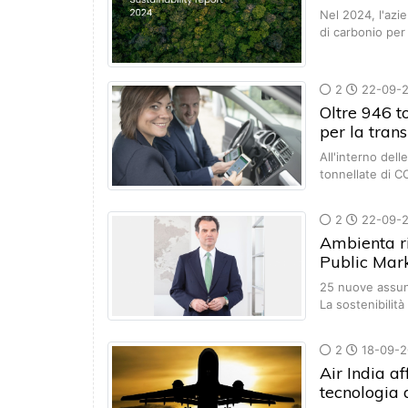
Nel 2024, l'azi
di carbonio per
2
22-09-
Oltre 946 t
per la tran
All'interno dell
tonnellate di 
2
22-09-
Ambienta ri
Public Mark
25 nuove assunzi
La sostenibilit
2
18-09-2
Air India a
tecnologia