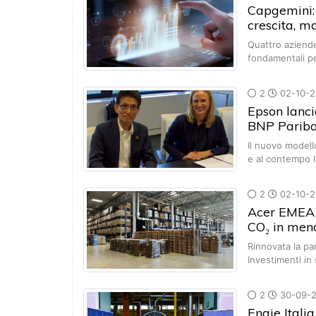
Capgemini: 
crescita, m
Quattro aziend
fondamentali pe
2
02-10-2
Epson lanc
BNP Pariba
Il nuovo modell
e al contempo 
2
02-10-2
Acer EMEA p
CO₂ in meno
Rinnovata la pa
Investimenti in
2
30-09-
Engie Itali