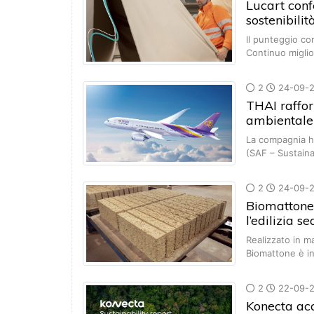
Lucart conf
sostenibili
Il punteggio com
Continuo migl
2
24-09-
THAI raffor
ambientale 
La compagnia ha 
(SAF – Sustain
2
24-09-
Biomattone,
l’edilizia 
Realizzato in 
Biomattone è i
2
22-09-
Konecta acc