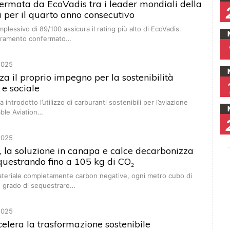
ermata da EcoVadis tra i leader mondiali della
tà per il quarto anno consecutivo
plessivo di 89/100 assicura il rating più alto di EcoVadis.
ioramento confermato…
2025
za il proprio impegno per la sostenibilità
e sociale
introdotto l’utilizzo di carburanti sostenibili per l’aviazione
able Aviation…
2025
 la soluzione in canapa e calce decarbonizza
sequestrando fino a 105 kg di CO₂
materiale completamente carbon negative, ogni metro cubo di
n grado di sequestrare…
2025
elera la trasformazione sostenibile