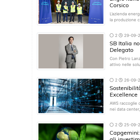
Corsico
L’azienda energe
la produzione 
2
29-09-
SB Italia n
Delegato
Con Pietro Lanz
attivo nelle sol
2
26-09-
Sostenibili
Excellence
AWS raccoglie o
nei data center
2
25-09-
Capgemini:
gli investi