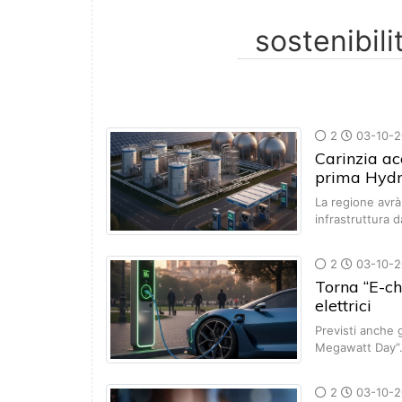
2
03-10-2
Carinzia ac
prima Hydr
La regione avrà
infrastruttura 
2
03-10-2
Torna “E-cha
elettrici
Previsti anche 
Megawatt Day”
2
03-10-2