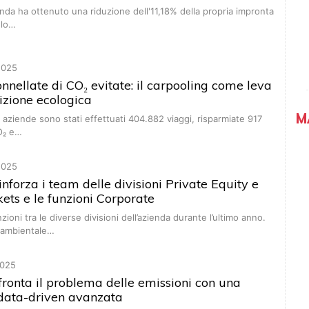
enda ha ottenuto una riduzione dell'11,18% della propria impronta
 lo…
2025
onnellate di CO₂ evitate: il carpooling come leva
sizione ecologica
M
e aziende sono stati effettuati 404.882 viaggi, risparmiate 917
CO₂ e…
2025
nforza i team delle divisioni Private Equity e
ets e le funzioni Corporate
oni tra le diverse divisioni dell’azienda durante l’ultimo anno.
à ambientale…
025
ffronta il problema delle emissioni con una
 data-driven avanzata