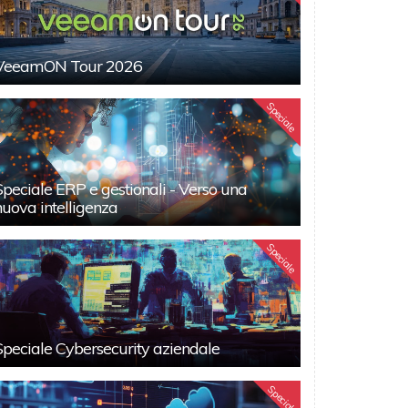
VeeamON Tour 2026
Speciale
Speciale ERP e gestionali - Verso una
nuova intelligenza
Speciale
Speciale Cybersecurity aziendale
Speciali