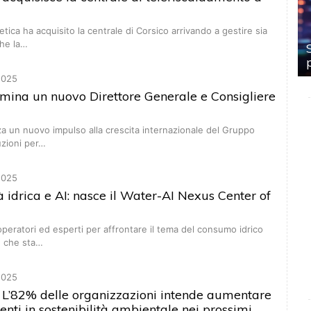
tica ha acquisito la centrale di Corsico arrivando a gestire sia
che la…
2025
omina un nuovo Direttore Generale e Consigliere
a un nuovo impulso alla crescita internazionale del Gruppo
uzioni per…
2025
tà idrica e AI: nasce il Water-AI Nexus Center of
peratori ed esperti per affrontare il tema del consumo idrico
, che sta…
2025
 L’82% delle organizzazioni intende aumentare
menti in sostenibilità ambientale nei prossimi