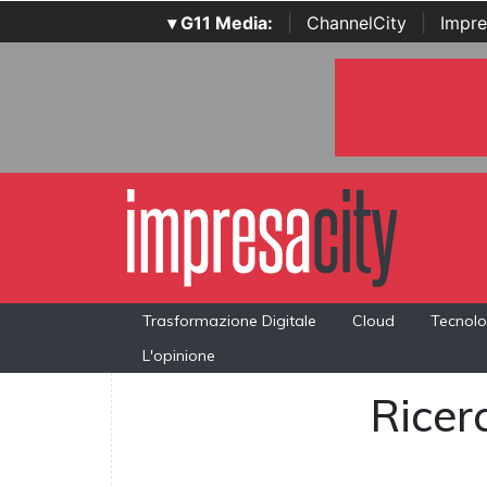
▾ G11 Media:
|
ChannelCity
|
Impre
Trasformazione Digitale
Cloud
Tecnolo
L'opinione
Ricerc