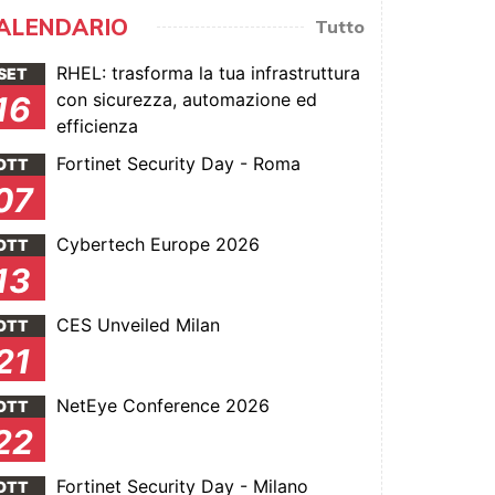
ALENDARIO
Tutto
RHEL: trasforma la tua infrastruttura
SET
con sicurezza, automazione ed
16
efficienza
Fortinet Security Day - Roma
OTT
07
Cybertech Europe 2026
OTT
13
CES Unveiled Milan
OTT
21
NetEye Conference 2026
OTT
22
Fortinet Security Day - Milano
OTT