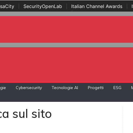
saCity
|
SecurityOpenLab
|
Italian Channel Awards
|
Awards
|
...
gie
Cybersecurity
Tecnologie AI
Progetti
ESG
a sul sito