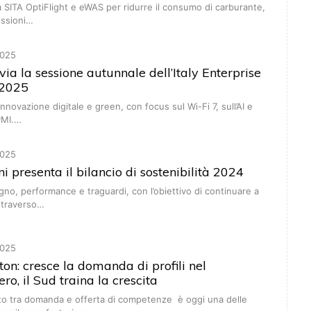
a SITA OptiFlight e eWAS per ridurre il consumo di carburante,
issioni…
025
via la sessione autunnale dell’Italy Enterprise
2025
’innovazione digitale e green, con focus sul Wi-Fi 7, sull’AI e
 PMI.…
025
 presenta il bilancio di sostenibilità 2024
gno, performance e traguardi, con l’obiettivo di continuare a
ttraverso…
025
ton: cresce la domanda di profili nel
ro, il Sud traina la crescita
nto tra domanda e offerta di competenze è oggi una delle