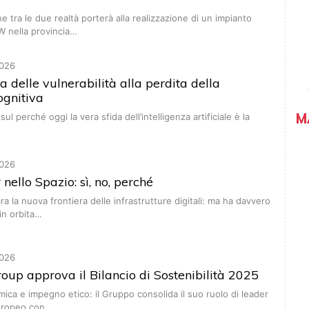
e tra le due realtà porterà alla realizzazione di un impianto
 nella provincia…
026
a delle vulnerabilità alla perdita della
ognitiva
M
sul perché oggi la vera sfida dell’intelligenza artificiale è la
026
nello Spazio: sì, no, perché
a la nuova frontiera delle infrastrutture digitali: ma ha davvero
in orbita…
026
oup approva il Bilancio di Sostenibilità 2025
ica e impegno etico: il Gruppo consolida il suo ruolo di leader
uropeo con…