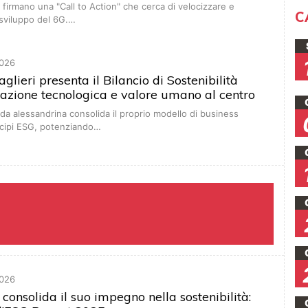
firmano una "Call to Action" che cerca di velocizzare e
C
 sviluppo del 6G.…
026
glieri presenta il Bilancio di Sostenibilità
azione tecnologica e valore umano al centro
nda alessandrina consolida il proprio modello di business
ncipi ESG, potenziando…
026
 consolida il suo impegno nella sostenibilità: