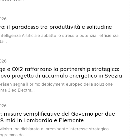
026
ro: il paradosso tra produttività e solitudine
Intelligenza Artificiale abbatte lo stress e potenzia l'efficienza,
nta…
026
ge e OX2 rafforzano la partnership strategica:
uovo progetto di accumulo energetico in Svezia
geråsen segna il primo deployment europeo della soluzione
enta 3 ed Electra…
026
: misure semplificative del Governo per due
a 8 mld in Lombardia e Piemonte
 Ministri ha dichiarato di preminente interesse strategico
programma da…