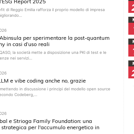
 l’ESG Report 2025
it di Reggio Emilia rafforza il proprio modello di impresa
migliorando…
026
 Abinsula per sperimentare la post-quantum
y in casi d’uso reali
QASO, la società mette a disposizione una PKI di test e le
enze nei servizi…
026
LM e vibe coding anche no, grazie
mettendo in discussione i principi del modello open source
 secondo Codeberg,…
026
obal e Strioga Family Foundation: una
 strategica per l'accumulo energetico in