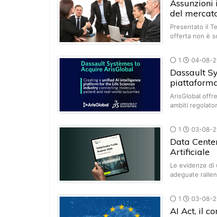
Assunzioni 
del mercato
Presentato il T
offerta non è 
1
04-08-2
Dassault S
piattaforma
ArisGlobal offr
ambiti regolato
1
03-08-2
Data Center 
Artificiale
Le evidenze di 
adeguate rallen
1
03-08-2
AI Act, il 