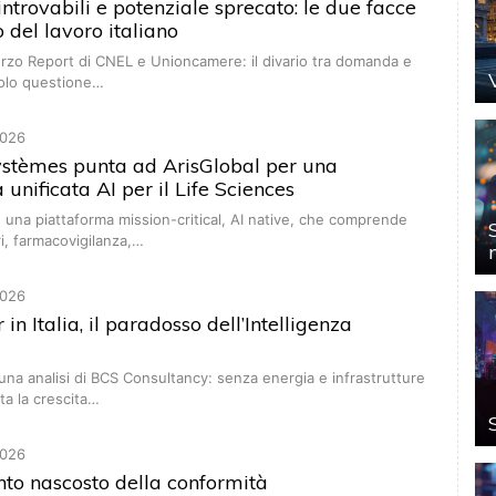
introvabili e potenziale sprecato: le due facce
 del lavoro italiano
erzo Report di CNEL e Unioncamere: il divario tra domanda e
solo questione…
026
ystèmes punta ad ArisGlobal per una
 unificata AI per il Life Sciences
e una piattaforma mission-critical, AI native, che comprende
ri, farmacovigilanza,…
026
in Italia, il paradosso dell’Intelligenza
una analisi di BCS Consultancy: senza energia e infrastrutture
ta la crescita…
026
conto nascosto della conformità