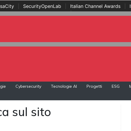
saCity
|
SecurityOpenLab
|
Italian Channel Awards
|
Awards
|
...
gie
Cybersecurity
Tecnologie AI
Progetti
ESG
a sul sito