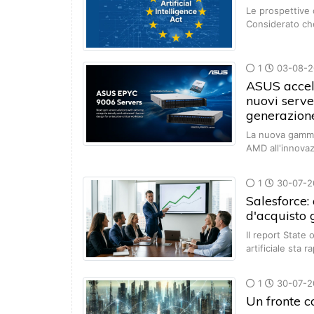
Le prospettive 
Considerato ch
1
03-08-2
ASUS acceler
nuovi serv
generazion
La nuova gamma 
AMD all'innova
1
30-07-2
Salesforce: 
d'acquisto 
Il report State
artificiale sta
1
30-07-2
Un fronte c