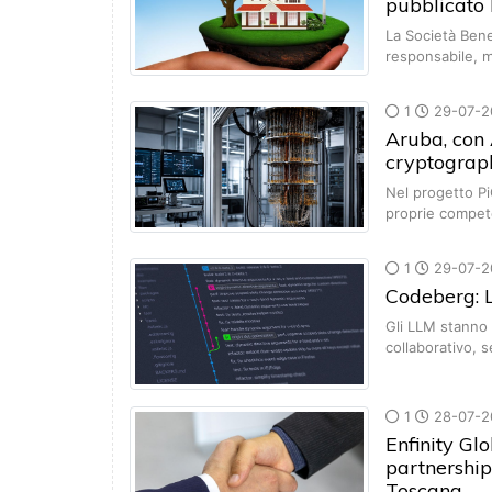
pubblicato
La Società Benef
responsabile, 
1
29-07-2
Aruba, con
cryptograph
Nel progetto Pi
proprie compet
1
29-07-2
Codeberg: L
Gli LLM stanno 
collaborativo,
1
28-07-2
Enfinity Gl
partnership
Toscana