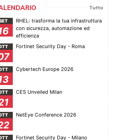
ALENDARIO
Tutto
RHEL: trasforma la tua infrastruttura
SET
con sicurezza, automazione ed
16
efficienza
Fortinet Security Day - Roma
OTT
07
Cybertech Europe 2026
OTT
13
CES Unveiled Milan
OTT
21
NetEye Conference 2026
OTT
22
Fortinet Security Day - Milano
OTT