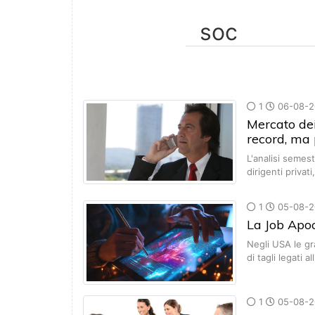
1
06-08-2
Mercato dei 
record, ma 
L'analisi semest
dirigenti privati
1
05-08-2
La Job Apoc
Negli USA le g
di tagli legati a
1
05-08-2