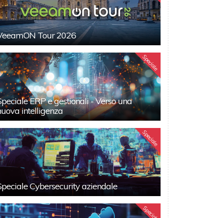
VeeamON Tour 2026
Speciale
Speciale ERP e gestionali - Verso una
nuova intelligenza
Speciale
Speciale Cybersecurity aziendale
Speciali