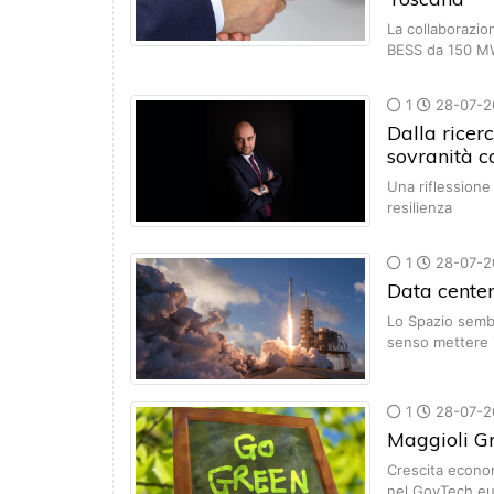
La collaborazion
BESS da 150 MW
1
28-07-2
Dalla ricerc
sovranità c
Una riflessione 
resilienza
1
28-07-2
Data center 
Lo Spazio sembr
senso mettere 
1
28-07-2
Maggioli Gr
Crescita econom
nel GovTech e