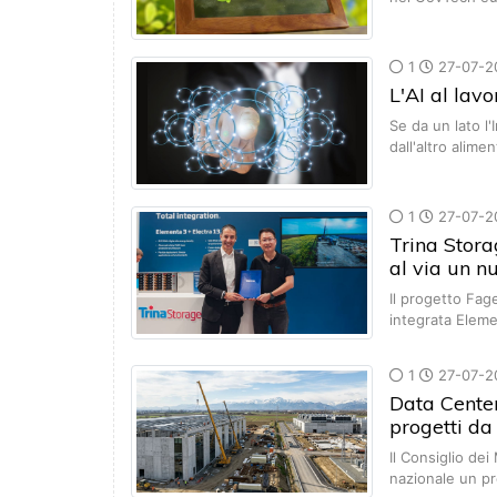
1
27-07-2
L'AI al lavo
Se da un lato l'
dall'altro alime
1
27-07-2
Trina Stora
al via un n
Il progetto Fa
integrata Elem
1
27-07-2
Data Center
progetti d
Il Consiglio dei
nazionale un 