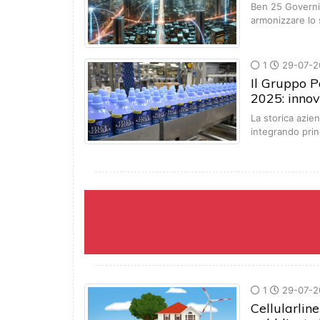
Ben 25 Governi 
armonizzare lo
1
29-07-2
Il Gruppo Pa
2025: innov
La storica azie
integrando pri
1
29-07-2
Cellularline