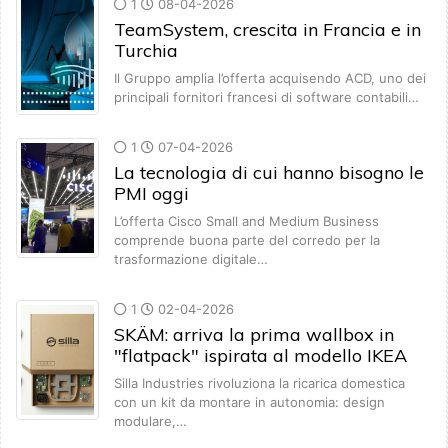
1
08-04-2026
TeamSystem, crescita in Francia e in
Turchia
Il Gruppo amplia l’offerta acquisendo ACD, uno dei
principali fornitori francesi di software contabili…
1
07-04-2026
La tecnologia di cui hanno bisogno le
PMI oggi
L’offerta Cisco Small and Medium Business
comprende buona parte del corredo per la
trasformazione digitale…
1
02-04-2026
SKÄM: arriva la prima wallbox in
"flatpack" ispirata al modello IKEA
Silla Industries rivoluziona la ricarica domestica
con un kit da montare in autonomia: design
modulare,…