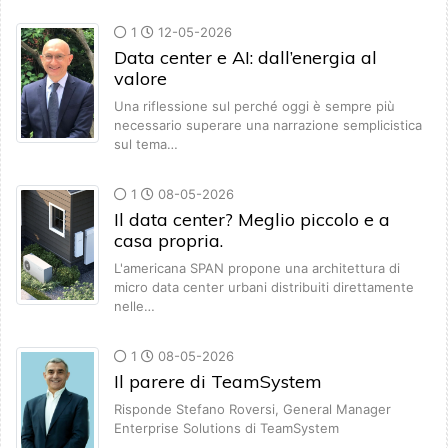
1
12-05-2026
Data center e AI: dall’energia al
valore
Una riflessione sul perché oggi è sempre più
necessario superare una narrazione semplicistica
sul tema…
1
08-05-2026
Il data center? Meglio piccolo e a
casa propria.
L'americana SPAN propone una architettura di
micro data center urbani distribuiti direttamente
nelle…
1
08-05-2026
Il parere di TeamSystem
Risponde Stefano Roversi, General Manager
Enterprise Solutions di TeamSystem