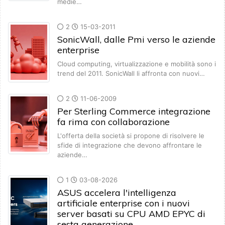
medie…
2
15-03-2011
SonicWall, dalle Pmi verso le aziende
enterprise
Cloud computing, virtualizzazione e mobilità sono i
trend del 2011. SonicWall li affronta con nuovi…
2
11-06-2009
Per Sterling Commerce integrazione
fa rima con collaborazione
L'offerta della società si propone di risolvere le
sfide di integrazione che devono affrontare le
aziende…
1
03-08-2026
ASUS accelera l'intelligenza
artificiale enterprise con i nuovi
server basati su CPU AMD EPYC di
sesta generazione