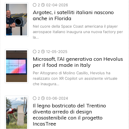
2
02-04-2026
Argotec, i satelliti italiani nascono
anche in Florida
Nel cuore della Space Coast americana il player
aerospace italiano inaugura una nuova factory per
la…
2
12-05-2025
Microsoft, l’AI generativa con Hevolus
per il food made in Italy
Per Altograno di Molino Casillo, Hevolus ha
realizzato con XR Copilot un assistente virtuale
che inaugura…
2
03-06-2024
Il legno bostricato del Trentino
diventa arredo di design
ecosostenibile con il progetto
IncasTree