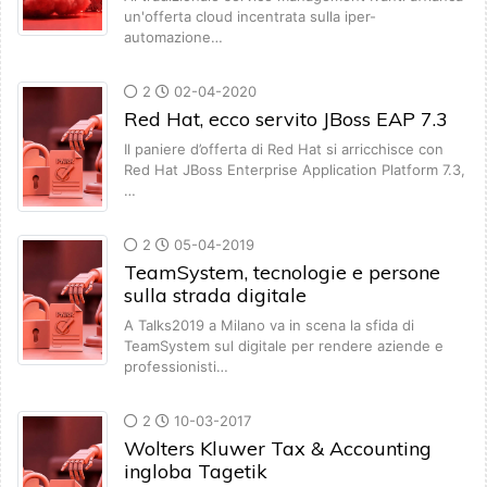
un'offerta cloud incentrata sulla iper-
automazione…
2
02-04-2020
Red Hat, ecco servito JBoss EAP 7.3
Il paniere d’offerta di Red Hat si arricchisce con
Red Hat JBoss Enterprise Application Platform 7.3,
…
2
05-04-2019
TeamSystem, tecnologie e persone
sulla strada digitale
A Talks2019 a Milano va in scena la sfida di
TeamSystem sul digitale per rendere aziende e
professionisti…
2
10-03-2017
Wolters Kluwer Tax & Accounting
ingloba Tagetik