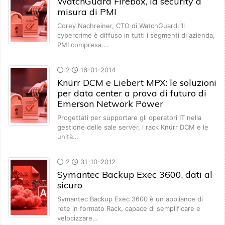
WatchGuard Firebox, la security a
misura di PMI
Corey Nachreiner, CTO di WatchGuard:"Il
cybercrime è diffuso in tutti i segmenti di azienda,
PMI compresa.…
2
16-01-2014
Knürr DCM e Liebert MPX: le soluzioni
per data center a prova di futuro di
Emerson Network Power
Progettati per supportare gli operatori IT nella
gestione delle sale server, i rack Knürr DCM e le
unità…
2
31-10-2012
Symantec Backup Exec 3600, dati al
sicuro
Symantec Backup Exec 3600 è un appliance di
rete in formato Rack, capace di semplificare e
velocizzare…