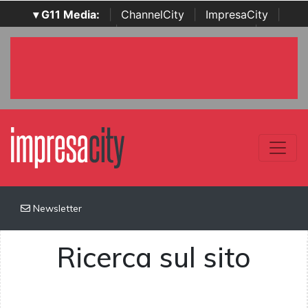
▾ G11 Media:
|
ChannelCity
|
ImpresaCity
|
SecurityOpenLab
|
Italian Channel Awards
|
Italian
Project Awards
|
Italian Security Awards
|
...
Newsletter
Ricerca sul sito