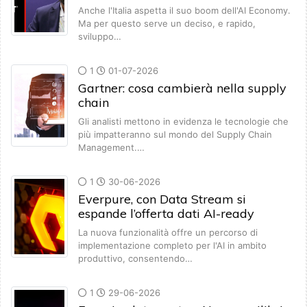
Anche l'Italia aspetta il suo boom dell'AI Economy.
Ma per questo serve un deciso, e rapido,
sviluppo…
1
01-07-2026
Gartner: cosa cambierà nella supply
chain
Gli analisti mettono in evidenza le tecnologie che
più impatteranno sul mondo del Supply Chain
Management.…
1
30-06-2026
Everpure, con Data Stream si
espande l’offerta dati AI-ready
La nuova funzionalità offre un percorso di
implementazione completo per l'AI in ambito
produttivo, consentendo…
1
29-06-2026