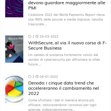
devono guardare maggiormente alle
PMI
L'edizione 2022 del World Payments Report rileva
che l’89% delle piccole e medie imprese, talvolta
trascurate…
2
24-03-2022
WithSecure, al via il nuovo corso di F-
Secure Business
Un cambio di sostanza fortemente voluto dal
vendor di cybersecurity per affrontare le sfide
future,…
2
04-01-2022
Denodo: i cinque data trend che
accelereranno il cambiamento nel
2022
Come sfruttare i dati in maniera ancora più
efficace, velocizzandone i processi per ogni
azienda, indipendentemente…