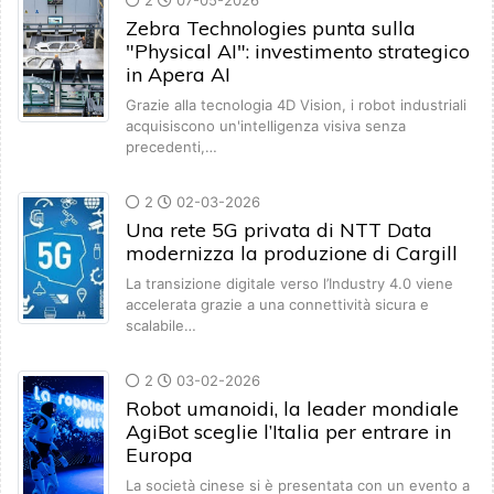
2
07-05-2026
Zebra Technologies punta sulla
"Physical AI": investimento strategico
in Apera AI
Grazie alla tecnologia 4D Vision, i robot industriali
acquisiscono un'intelligenza visiva senza
precedenti,…
2
02-03-2026
Una rete 5G privata di NTT Data
modernizza la produzione di Cargill
La transizione digitale verso l’Industry 4.0 viene
accelerata grazie a una connettività sicura e
scalabile…
2
03-02-2026
Robot umanoidi, la leader mondiale
AgiBot sceglie l’Italia per entrare in
Europa
La società cinese si è presentata con un evento a