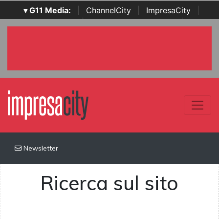
▾ G11 Media:
|
ChannelCity
|
ImpresaCity
|
SecurityOpenLab
|
Italian Channel Awards
|
Italian
Project Awards
|
Italian Security Awards
|
...
Newsletter
Ricerca sul sito