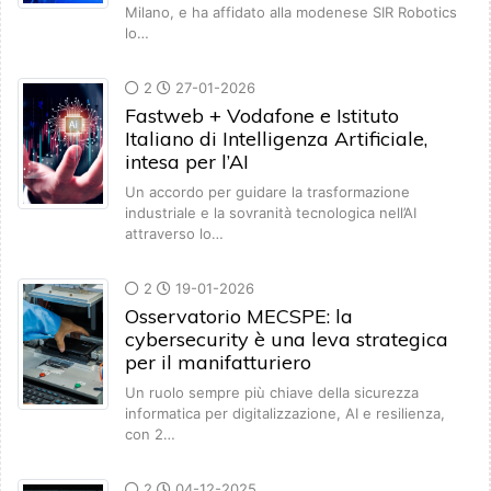
Milano, e ha affidato alla modenese SIR Robotics
lo…
2
27-01-2026
Fastweb + Vodafone e Istituto
Italiano di Intelligenza Artificiale,
intesa per l’AI
Un accordo per guidare la trasformazione
industriale e la sovranità tecnologica nell’AI
attraverso lo…
2
19-01-2026
Osservatorio MECSPE: la
cybersecurity è una leva strategica
per il manifatturiero
Un ruolo sempre più chiave della sicurezza
informatica per digitalizzazione, AI e resilienza,
con 2…
2
04-12-2025