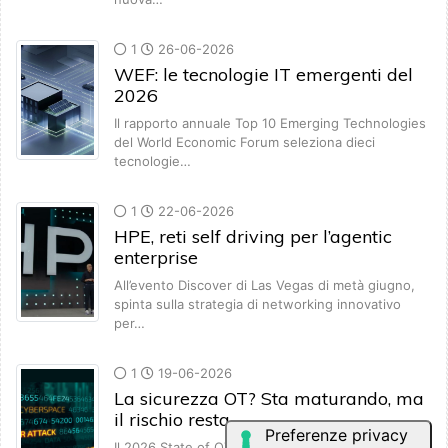
1
26-06-2026
WEF: le tecnologie IT emergenti del
2026
Il rapporto annuale Top 10 Emerging Technologies
del World Economic Forum seleziona dieci
tecnologie…
1
22-06-2026
HPE, reti self driving per l’agentic
enterprise
All’evento Discover di Las Vegas di metà giugno,
spinta sulla strategia di networking innovativo
per…
1
19-06-2026
La sicurezza OT? Sta maturando, ma
il rischio resta.
Il 2026 State of OT and Cybersecurity Report di