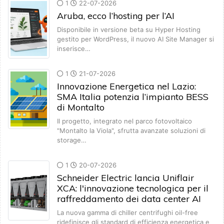
1
22-07-2026
Aruba, ecco l’hosting per l’AI
Disponibile in versione beta su Hyper Hosting
gestito per WordPress, il nuovo AI Site Manager si
inserisce…
1
21-07-2026
Innovazione Energetica nel Lazio:
SMA Italia potenzia l’impianto BESS
di Montalto
Il progetto, integrato nel parco fotovoltaico
"Montalto la Viola", sfrutta avanzate soluzioni di
storage…
1
20-07-2026
Schneider Electric lancia Uniflair
XCA: l'innovazione tecnologica per il
raffreddamento dei data center AI
La nuova gamma di chiller centrifughi oil-free
ridefinisce gli standard di efficienza energetica e