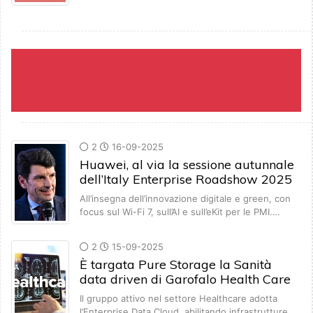
2
16-09-2025
Huawei, al via la sessione autunnale
dell’Italy Enterprise Roadshow 2025
All’insegna dell’innovazione digitale e green, con
focus sul Wi-Fi 7, sull’AI e sull’eKit per le PMI.…
2
15-09-2025
È targata Pure Storage la Sanità
data driven di Garofalo Health Care
Il gruppo attivo nel settore Healthcare adotta
l’Enterprise Data Cloud, abilitando infrastrutture