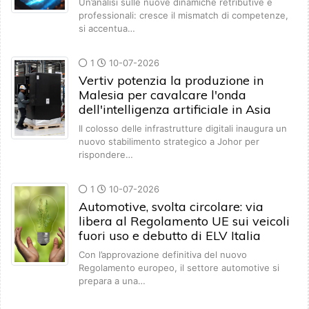
Un’analisi sulle nuove dinamiche retributive e
professionali: cresce il mismatch di competenze,
si accentua…
1
10-07-2026
Vertiv potenzia la produzione in
Malesia per cavalcare l'onda
dell'intelligenza artificiale in Asia
Il colosso delle infrastrutture digitali inaugura un
nuovo stabilimento strategico a Johor per
rispondere…
1
10-07-2026
Automotive, svolta circolare: via
libera al Regolamento UE sui veicoli
fuori uso e debutto di ELV Italia
Con l’approvazione definitiva del nuovo
Regolamento europeo, il settore automotive si
prepara a una…