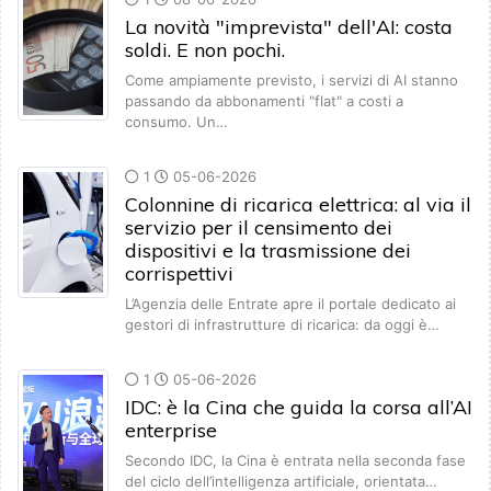
La novità "imprevista" dell'AI: costa
soldi. E non pochi.
Come ampiamente previsto, i servizi di AI stanno
passando da abbonamenti "flat" a costi a
consumo. Un…
1
05-06-2026
Colonnine di ricarica elettrica: al via il
servizio per il censimento dei
dispositivi e la trasmissione dei
corrispettivi
L’Agenzia delle Entrate apre il portale dedicato ai
gestori di infrastrutture di ricarica: da oggi è…
1
05-06-2026
IDC: è la Cina che guida la corsa all’AI
enterprise
Secondo IDC, la Cina è entrata nella seconda fase
del ciclo dell’intelligenza artificiale, orientata…