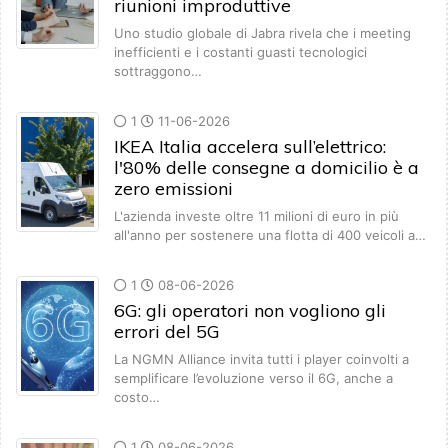
riunioni improduttive
Uno studio globale di Jabra rivela che i meeting
inefficienti e i costanti guasti tecnologici
sottraggono…
1
11-06-2026
IKEA Italia accelera sull’elettrico:
l'80% delle consegne a domicilio è a
zero emissioni
L'azienda investe oltre 11 milioni di euro in più
all'anno per sostenere una flotta di 400 veicoli a…
1
08-06-2026
6G: gli operatori non vogliono gli
errori del 5G
La NGMN Alliance invita tutti i player coinvolti a
semplificare l’evoluzione verso il 6G, anche a
costo…
1
08-06-2026