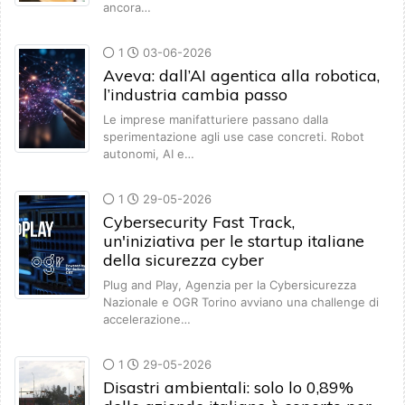
ancora…
1
03-06-2026
Aveva: dall’AI agentica alla robotica,
l’industria cambia passo
Le imprese manifatturiere passano dalla
sperimentazione agli use case concreti. Robot
autonomi, AI e…
1
29-05-2026
Cybersecurity Fast Track,
un'iniziativa per le startup italiane
della sicurezza cyber
Plug and Play, Agenzia per la Cybersicurezza
Nazionale e OGR Torino avviano una challenge di
accelerazione…
1
29-05-2026
Disastri ambientali: solo lo 0,89%