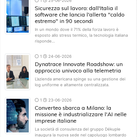
1
25-06-2026
Sicurezza sul lavoro: dall'Italia il
software che lancia l'allerta "caldo
estremo" in 90 secondi
In un mondo dove il 71% della forza lavoro è
esposto allo stress termico, la tecnologia italiana
risponde…
1
24-06-2026
Dynatrace Innovate Roadshow: un
approccio univoco alla telemetria
L’azienda americana spinge su una gestione dei
log uniforme e altamente centralizzata.
1
23-06-2026
Converteo sbarca a Milano: la
missione è industrializzare l'AI nelle
imprese italiane
La società di consulenza del gruppo Dékuple
inaugura la nuova sede nel capoluogo lombardo