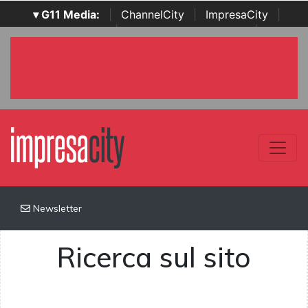
▾ G11 Media:
|
ChannelCity
|
ImpresaCity
|
SecurityOpenLab
|
Italian Channel Awards
|
Italian
Project Awards
|
Italian Security Awards
|
...
Newsletter
Ricerca sul sito