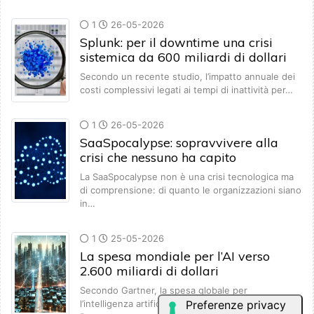
1
26-05-2026
Splunk: per il downtime una crisi
sistemica da 600 miliardi di dollari
Secondo un recente studio, l’impatto annuale dei
costi complessivi legati ai tempi di inattività per…
1
26-05-2026
SaaSpocalypse: sopravvivere alla
crisi che nessuno ha capito
La SaaSpocalypse non è una crisi tecnologica ma
di comprensione: di quanto le organizzazioni siano
in…
1
25-05-2026
La spesa mondiale per l’AI verso
2.600 miliardi di dollari
Secondo Gartner, la spesa globale per
l’intelligenza artificiale crescerà del 47% nel 2026.