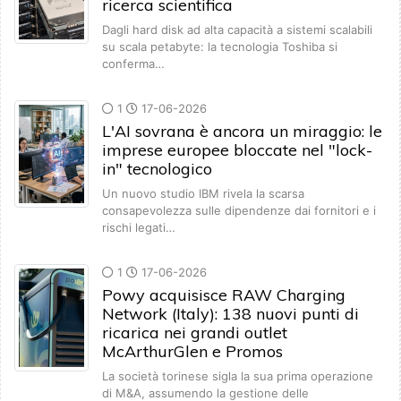
ricerca scientifica
Dagli hard disk ad alta capacità a sistemi scalabili
su scala petabyte: la tecnologia Toshiba si
conferma…
1
17-06-2026
L'AI sovrana è ancora un miraggio: le
imprese europee bloccate nel "lock-
in" tecnologico
Un nuovo studio IBM rivela la scarsa
consapevolezza sulle dipendenze dai fornitori e i
rischi legati…
1
17-06-2026
Powy acquisisce RAW Charging
Network (Italy): 138 nuovi punti di
ricarica nei grandi outlet
McArthurGlen e Promos
La società torinese sigla la sua prima operazione
di M&A, assumendo la gestione delle