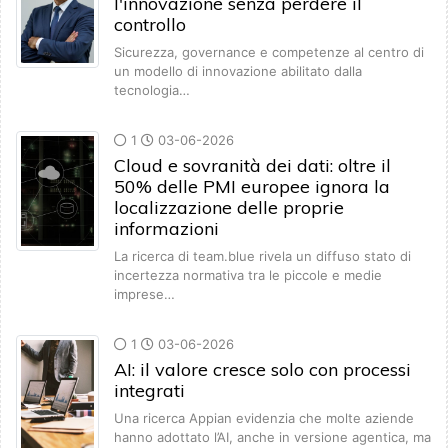
l'innovazione senza perdere il
controllo
Sicurezza, governance e competenze al centro di
un modello di innovazione abilitato dalla
tecnologia…
1
03-06-2026
Cloud e sovranità dei dati: oltre il
50% delle PMI europee ignora la
localizzazione delle proprie
informazioni
La ricerca di team.blue rivela un diffuso stato di
incertezza normativa tra le piccole e medie
imprese…
1
03-06-2026
AI: il valore cresce solo con processi
integrati
Una ricerca Appian evidenzia che molte aziende
hanno adottato l’AI, anche in versione agentica, ma