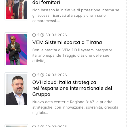
dai fornitori
Non bastano le iniziative di protezione interna se
gli accessi riservati alla supply chain sono
compromessi.…
2
30-03-2026
VEM Sistemi sbarca a Tirana
Con la nascita di VEM DD il system integrator
italiano espande il raggio d'azione delle sue
attività,…
2
24-03-2026
OVHcloud: Italia strategica
nell'espansione internazionale del
Gruppo
Nuovo data center e Regione 3-AZ le priorità
strategiche, con innovazione, sovranità, crescita
digitale…
2
20-03-2026