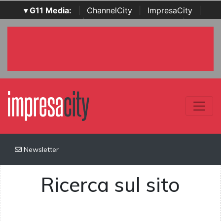
▾ G11 Media:
|
ChannelCity
|
ImpresaCity
|
SecurityOpenLab
|
Italian Channel Awards
|
Italian
Project Awards
|
Italian Security Awards
|
...
Newsletter
Ricerca sul sito