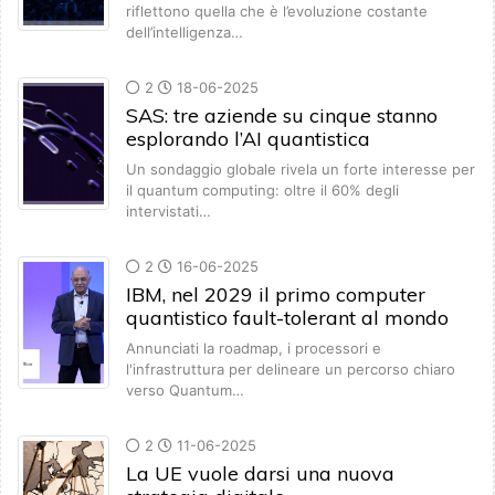
riflettono quella che è l’evoluzione costante
dell’intelligenza…
2
18-06-2025
SAS: tre aziende su cinque stanno
esplorando l’AI quantistica
Un sondaggio globale rivela un forte interesse per
il quantum computing: oltre il 60% degli
intervistati…
2
16-06-2025
IBM, nel 2029 il primo computer
quantistico fault-tolerant al mondo
Annunciati la roadmap, i processori e
l'infrastruttura per delineare un percorso chiaro
verso Quantum…
2
11-06-2025
La UE vuole darsi una nuova