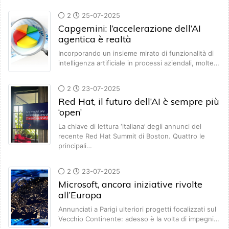
2
25-07-2025
Capgemini: l’accelerazione dell’AI
agentica è realtà
Incorporando un insieme mirato di funzionalità di
intelligenza artificiale in processi aziendali, molte…
2
23-07-2025
Red Hat, il futuro dell’AI è sempre più
‘open’
La chiave di lettura ‘italiana’ degli annunci del
recente Red Hat Summit di Boston. Quattro le
principali…
2
23-07-2025
Microsoft, ancora iniziative rivolte
all’Europa
Annunciati a Parigi ulteriori progetti focalizzati sul
Vecchio Continente: adesso è la volta di impegni…