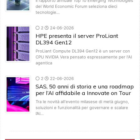
Il rapporto annuale Top 10 Emerging Technologies
del World Economic Forum seleziona dieci
tecnologie…
2
24-06-2026
HPE presenta il server ProLiant
DL394 Gen12
ProLiant Compute DL394 Gen12 è un server con
CPU NVIDIA Vera pensato espressamente per l'AI
agentica
2
22-06-2026
SAS, 50 anni di storia e una roadmap
per l’AI affidabile a Innovate on Tour
Tra le novità all'evento milasese di metà giugno,
soluzioni e funzionalità per governare e scalare
l’AI…