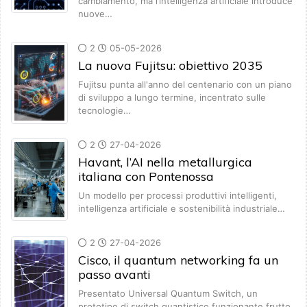
cambiamento, ma l’intelligenza artificiale introduce
nuove…
2
05-05-2026
La nuova Fujitsu: obiettivo 2035
Fujitsu punta all'anno del centenario con un piano
di sviluppo a lungo termine, incentrato sulle
tecnologie…
2
27-04-2026
Havant, l’AI nella metallurgica
italiana con Pontenossa
Un modello per processi produttivi intelligenti,
intelligenza artificiale e sostenibilità industriale…
2
27-04-2026
Cisco, il quantum networking fa un
passo avanti
Presentato Universal Quantum Switch, un
prototipo di switch quantistico funzionante frutto