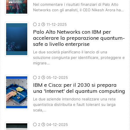
Nel commentare i risultati finanziari di Palo Alto
Networks con gli analisti, il CEO Nikesh Arora ha…
2
11-12-2025
Palo Alto Networks con IBM per
accelerare la preparazione quantum-
safe a livello enterprise
Le due società pianificano il lancio di una
soluzione congiunta per identificare, proteggere e
migrare…
2
05-12-2025
IBM e Cisco: per il 2030 si prepara
una 'Internet' del quantum computing
Le due aziende intendono realizzare una rete
quantistica distribuita e fault tolerant su larga
scala,…
2
04-12-2025