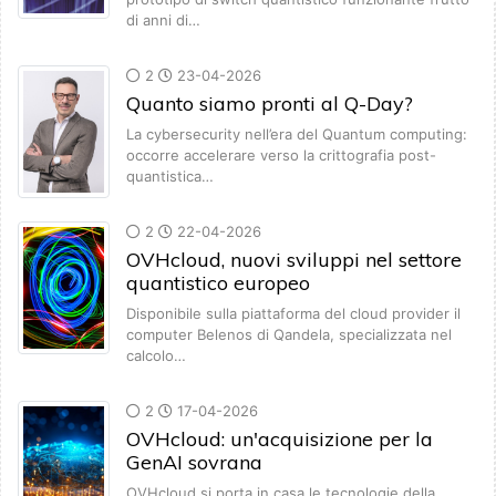
di anni di…
2
23-04-2026
Quanto siamo pronti al Q-Day?
La cybersecurity nell’era del Quantum computing:
occorre accelerare verso la crittografia post-
quantistica…
2
22-04-2026
OVHcloud, nuovi sviluppi nel settore
quantistico europeo
Disponibile sulla piattaforma del cloud provider il
computer Belenos di Qandela, specializzata nel
calcolo…
2
17-04-2026
OVHcloud: un'acquisizione per la
GenAI sovrana
OVHcloud si porta in casa le tecnologie della