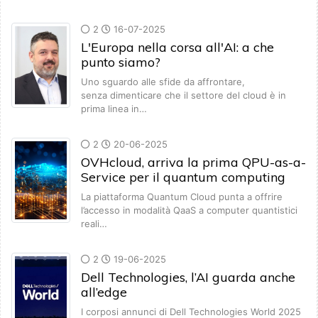
2
16-07-2025
L'Europa nella corsa all'AI: a che
punto siamo?
Uno sguardo alle sfide da affrontare,
senza dimenticare che il settore del cloud è in
prima linea in…
2
20-06-2025
OVHcloud, arriva la prima QPU-as-a-
Service per il quantum computing
La piattaforma Quantum Cloud punta a offrire
l’accesso in modalità QaaS a computer quantistici
reali…
2
19-06-2025
Dell Technologies, l’AI guarda anche
all’edge
I corposi annunci di Dell Technologies World 2025