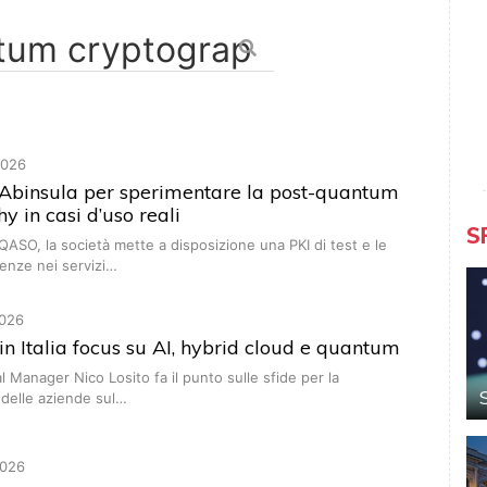
2026
 Abinsula per sperimentare la post-quantum
y in casi d’uso reali
S
QASO, la società mette a disposizione una PKI di test e le
enze nei servizi…
026
in Italia focus su AI, hybrid cloud e quantum
l Manager Nico Losito fa il punto sulle sfide per la
 delle aziende sul…
026