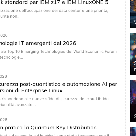
ack standard per IBM z17 e IBM LinuxONE 5
mizzazione dell'occupazione dei data center è una priorità, i
 punta non…
2026
nologie IT emergenti del 2026
nuale Top 10 Emerging Technologies del World Economic Forum
 tecnologie…
026
curezza post-quantistica e automazione AI per
rsioni di Enterprise Linux
 rispondono alle nuove sfide di sicurezza del cloud ibrido
zionalità avanzate…
2026
n pratica la Quantum Key Distribution
est sul campo in cui le chiavi sono state trasmesse con il