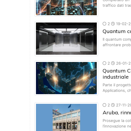
traffico dati tr
2
19-02-2
Quantum co
Il quantum com
affrontare pro
2
26-01-2
Quantum Co
industriale
Parte il proge
Applications, c
2
27-11-2
Aruba, rinn
Prosegue la col
l’innovazione n