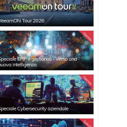
VeeamON Tour 2026
Speciale
Speciale ERP e gestionali - Verso una
nuova intelligenza
Speciale
Speciale Cybersecurity aziendale
Speciali