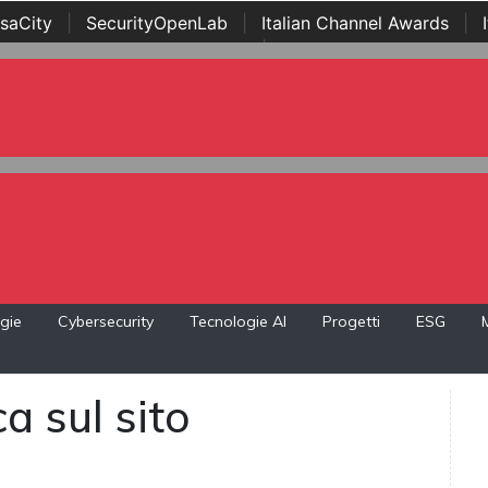
saCity
|
SecurityOpenLab
|
Italian Channel Awards
|
Awards
|
...
gie
Cybersecurity
Tecnologie AI
Progetti
ESG
a sul sito