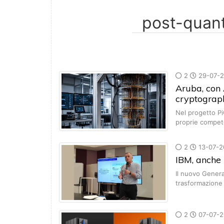
2
29-07-
Aruba, con
cryptograph
Nel progetto Pi
proprie compet
2
13-07-2
IBM, anche 
Il nuovo Genera
trasformazione
2
07-07-2