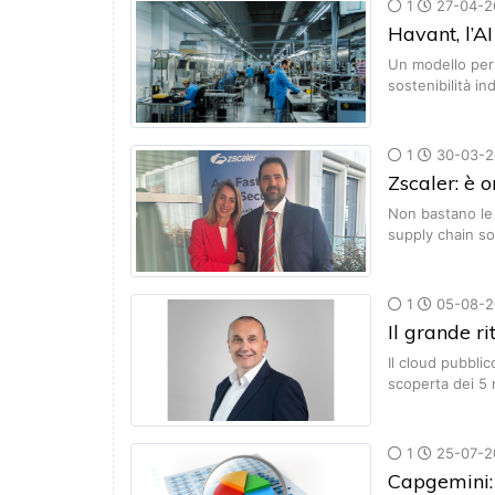
1
27-04-2
Havant, l’A
Un modello per p
sostenibilità in
1
30-03-2
Zscaler: è o
Non bastano le i
supply chain 
1
05-08-2
Il grande ri
Il cloud pubblic
scoperta dei 5
1
25-07-2
Capgemini: 