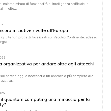
insieme mirato di funzionalità di intelligenza artificiale in
ali, molte…
025
ncora iniziative rivolte all’Europa
igi ulteriori progetti focalizzati sul Vecchio Continente: adesso
mpegni…
025
za organizzativa per andare oltre agli attacchi
 sul perché oggi è necessario un approccio più completo alla
nizzativa…
025
 il quantum computing una minaccia per la
ty?