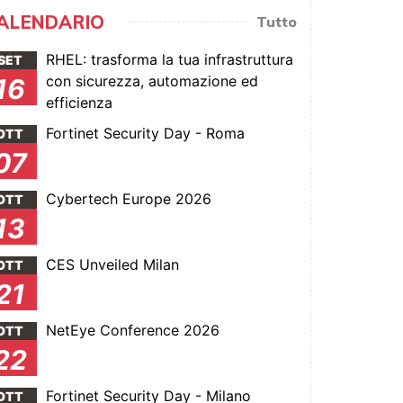
ALENDARIO
Tutto
RHEL: trasforma la tua infrastruttura
SET
con sicurezza, automazione ed
16
efficienza
Fortinet Security Day - Roma
OTT
07
Cybertech Europe 2026
OTT
13
CES Unveiled Milan
OTT
21
NetEye Conference 2026
OTT
22
Fortinet Security Day - Milano
OTT