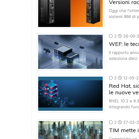
Versioni r
Oggi che l'otti
sistemi IBM di
2
26-06-
WEF: le tec
Il rapporto an
seleziona dieci
2
12-05-2
Red Hat, si
le nuove ve
RHEL 10.2 e 9.8
integrando fun
2
27-02-
TIM mette i
Completato un t