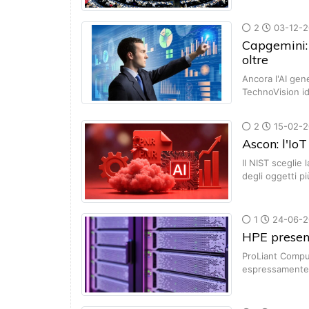
2
03-12-2
Capgemini: 
oltre
Ancora l'AI gene
TechnoVision id
2
15-02-2
Ascon: l'Io
Il NIST sceglie
degli oggetti p
1
24-06-2
HPE presen
ProLiant Compu
espressamente 