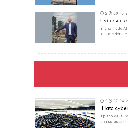
2
06-10-2
Cybersecur
In che modo AI 
la protezione e
2
07-04-
Il lato cyb
Il piano della
una corposa c