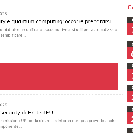
C
025
ity e quantum computing: occorre prepararsi
e piattaforme unificate possono rivelarsi utili per automatizzare
 semplificare…
2025
ersecurity di ProtectEU
 Commissione UE per la sicurezza interna europea prevede anche
omponente…