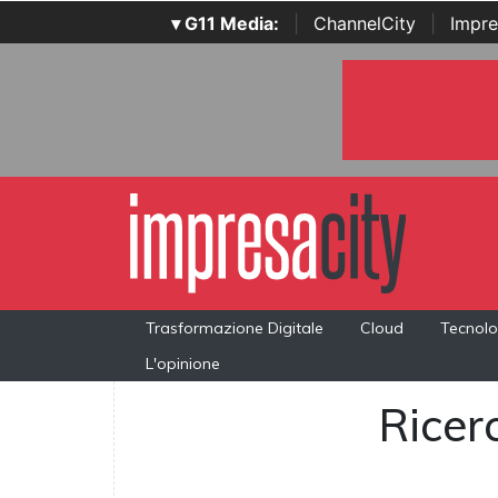
▾ G11 Media:
|
ChannelCity
|
Impre
Trasformazione Digitale
Cloud
Tecnolo
L'opinione
Ricerc