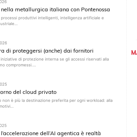
026
I nella metallurgica italiana con Pontenossa
rocessi produttivi intelligenti, intelligenza artificiale e
dustriale…
026
ra di proteggersi (anche) dai fornitori
M
niziative di protezione interna se gli accessi riservati alla
sono compromessi.…
025
torno del cloud privato
o non è più la destinazione preferita per ogni workload: alla
 motivi…
025
l’accelerazione dell’AI agentica è realtà