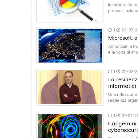
Incorporando un 
processi aziend
1
23-07-2
Microsoft, a
Annunciati a Par
è la volta di i
1
22-07-2
La resilien
informatici
Una riflessione
resilienza orga
1
21-07-2
Capgemini:
cybersecuri