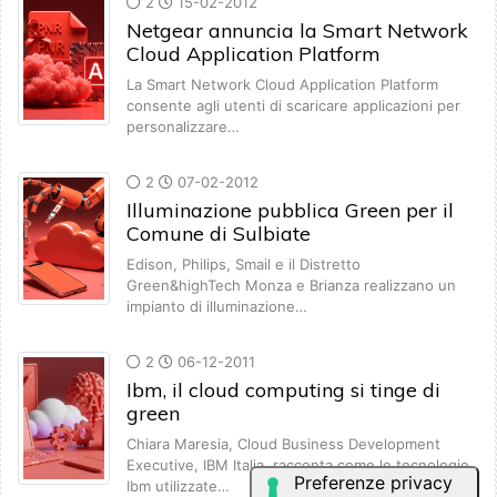
2
15-02-2012
Netgear annuncia la Smart Network
Cloud Application Platform
La Smart Network Cloud Application Platform
consente agli utenti di scaricare applicazioni per
personalizzare…
2
07-02-2012
Illuminazione pubblica Green per il
Comune di Sulbiate
Edison, Philips, Smail e il Distretto
Green&highTech Monza e Brianza realizzano un
impianto di illuminazione…
2
06-12-2011
Ibm, il cloud computing si tinge di
green
Chiara Maresia, Cloud Business Development
Executive, IBM Italia, racconta come le tecnologie
Ibm utilizzate…