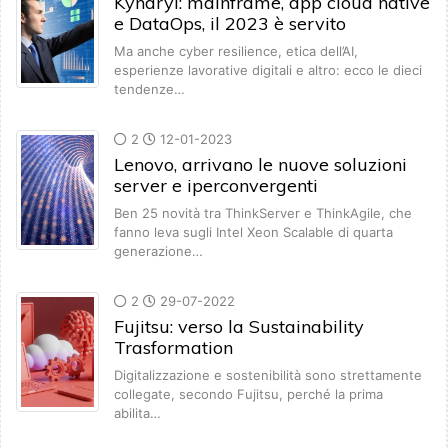
Kyndryl: mainframe, app cloud native
e DataOps, il 2023 è servito
Ma anche cyber resilience, etica dell’AI,
esperienze lavorative digitali e altro: ecco le dieci
tendenze…
2
12-01-2023
Lenovo, arrivano le nuove soluzioni
server e iperconvergenti
Ben 25 novità tra ThinkServer e ThinkAgile, che
fanno leva sugli Intel Xeon Scalable di quarta
generazione…
2
29-07-2022
Fujitsu: verso la Sustainability
Trasformation
Digitalizzazione e sostenibilità sono strettamente
collegate, secondo Fujitsu, perché la prima
abilita…