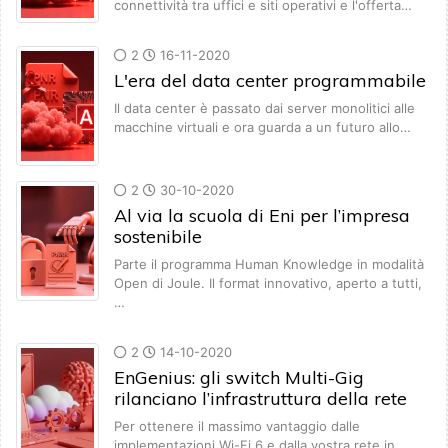
connettività tra uffici e siti operativi e l'offerta…
2
16-11-2020
L'era del data center programmabile
Il data center è passato dai server monolitici alle
macchine virtuali e ora guarda a un futuro allo…
2
30-10-2020
Al via la scuola di Eni per l’impresa
sostenibile
Parte il programma Human Knowledge in modalità
Open di Joule. Il format innovativo, aperto a tutti,
…
2
14-10-2020
EnGenius: gli switch Multi-Gig
rilanciano l’infrastruttura della rete
Per ottenere il massimo vantaggio dalle
implementazioni Wi-Fi 6 e dalla vostra rete in