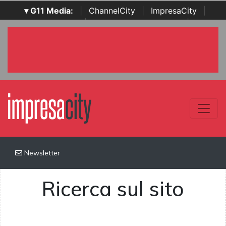
▾ G11 Media:
|
ChannelCity
|
ImpresaCity
|
SecurityOpenLab
|
Italian Channel Awards
|
Italian
Project Awards
|
Italian Security Awards
|
...
Newsletter
Ricerca sul sito