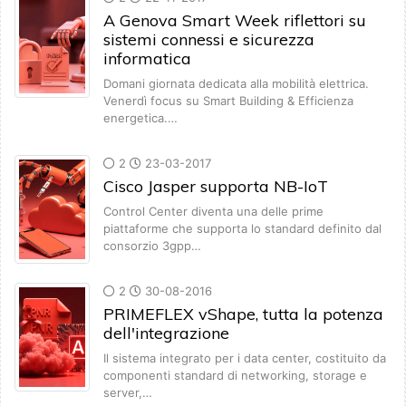
A Genova Smart Week riflettori su
sistemi connessi e sicurezza
informatica
Domani giornata dedicata alla mobilità elettrica.
Venerdì focus su Smart Building & Efficienza
energetica.…
2
23-03-2017
Cisco Jasper supporta NB-IoT
Control Center diventa una delle prime
piattaforme che supporta lo standard definito dal
consorzio 3gpp…
2
30-08-2016
PRIMEFLEX vShape, tutta la potenza
dell'integrazione
Il sistema integrato per i data center, costituito da
componenti standard di networking, storage e
server,…