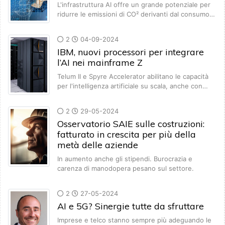
L'infrastruttura AI offre un grande potenziale per
ridurre le emissioni di CO² derivanti dal consumo…
2
04-09-2024
IBM, nuovi processori per integrare
l’AI nei mainframe Z
Telum II e Spyre Accelerator abilitano le capacità
per l'intelligenza artificiale su scala, anche con…
2
29-05-2024
Osservatorio SAIE sulle costruzioni:
fatturato in crescita per più della
metà delle aziende
In aumento anche gli stipendi. Burocrazia e
carenza di manodopera pesano sul settore.
2
27-05-2024
AI e 5G? Sinergie tutte da sfruttare
Imprese e telco stanno sempre più adeguando le