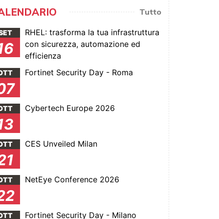
ALENDARIO
Tutto
RHEL: trasforma la tua infrastruttura
SET
con sicurezza, automazione ed
16
efficienza
Fortinet Security Day - Roma
OTT
07
Cybertech Europe 2026
OTT
13
CES Unveiled Milan
OTT
21
NetEye Conference 2026
OTT
22
Fortinet Security Day - Milano
OTT