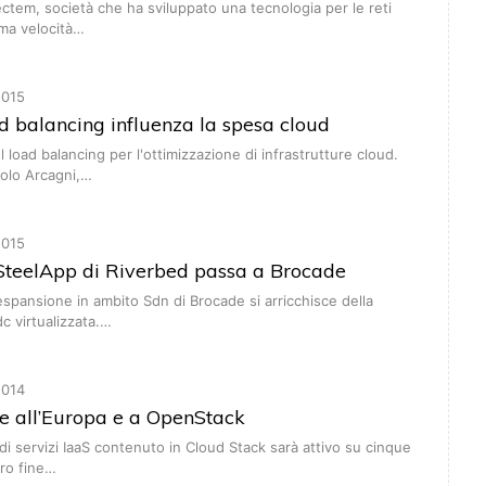
tem, società che ha sviluppato una tecnologia per le reti
ima velocità…
015
d balancing influenza la spesa cloud
 load balancing per l'ottimizzazione di infrastrutture cloud.
aolo Arcagni,…
015
 SteelApp di Riverbed passa a Brocade
 espansione in ambito Sdn di Brocade si arricchisce della
 virtualizzata.…
014
re all’Europa e a OpenStack
 di servizi IaaS contenuto in Cloud Stack sarà attivo su cinque
tro fine…