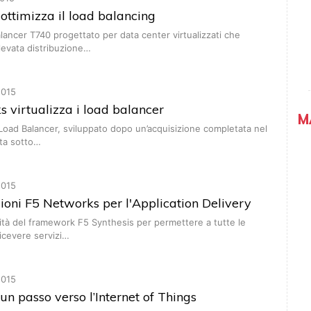
ottimizza il load balancing
alancer T740 progettato per data center virtualizzati che
levata distribuzione…
015
 virtualizza i load balancer
M
Load Balancer, sviluppato dopo un’acquisizione completata nel
nta sotto…
015
ioni F5 Networks per l'Application Delivery
ità del framework F5 Synthesis per permettere a tutte le
ricevere servizi…
015
un passo verso l’Internet of Things