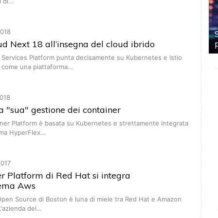
i di…
018
d Next 18 all’insegna del cloud ibrido
 Services Platform punta decisamente su Kubernetes e Istio
i come una piattaforma…
018
la "sua" gestione dei container
iner Platform è basata su Kubernetes e strettamente integrata
orma HyperFlex…
017
r Platform di Red Hat si integra
stema Aws
Open Source di Boston è luna di miele tra Red Hat e Amazon
L'azienda del…