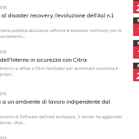
016
l disaster recovery, l’evoluzione dell’Asl n.1
nitaria pubblica abruzzese rafforza la business continuity con la
bilanciamento…
016
 dell'Interno in sicurezza con Citrix
l’Interno si affida a Citrix NetScaler per aumentare sicurezza e
 propri…
015
a a un ambiente di lavoro indipendente dal
oncetto di Software-defined workplace, il vendor ha aggiornato
erver, oltre…
015