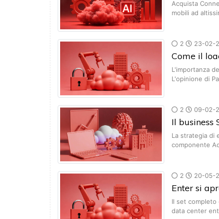
Acquista Connec
mobili ad altiss
2
23-02-2
Come il loa
L'importanza del
L'opinione di P
2
09-02-2
Il business
La strategia di
componente Adc
2
20-05-2
Enter si ap
Il set completo
data center en