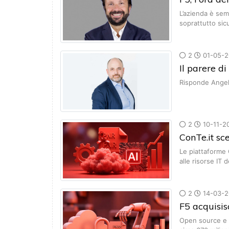
L’azienda è sem
soprattutto sic
2
01-05-2
Il parere d
Risponde Angelo
2
10-11-2
ConTe.it sc
Le piattaforme 
alle risorse IT
2
14-03-2
F5 acquisi
Open source e mu