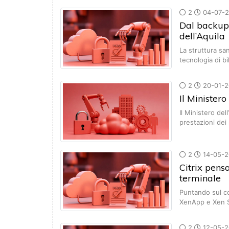
2
04-07-2
Dal backup a
dell’Aquila
La struttura sa
tecnologia di 
2
20-01-2
Il Ministero
Il Ministero del
prestazioni dei
2
14-05-2
Citrix pens
terminale
Puntando sul c
XenApp e Xen S
2
12-05-2