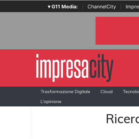
▾ G11 Media:
|
ChannelCity
|
Impre
Trasformazione Digitale
Cloud
Tecnolo
L'opinione
Ricerc