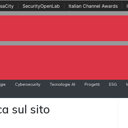
saCity
|
SecurityOpenLab
|
Italian Channel Awards
|
Awards
|
...
gie
Cybersecurity
Tecnologie AI
Progetti
ESG
a sul sito