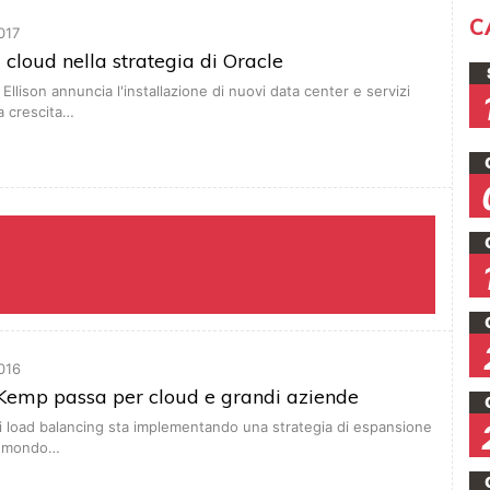
C
017
cloud nella strategia di Oracle
 Ellison annuncia l'installazione di nuovi data center e servizi
la crescita…
016
i Kemp passa per cloud e grandi aziende
di load balancing sta implementando una strategia di espansione
le mondo…