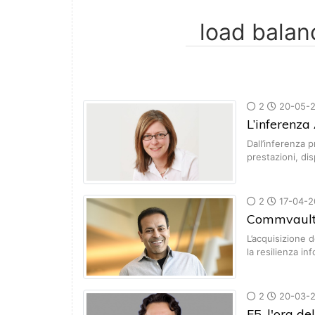
2
20-05-
L’inferenza
Dall’inferenza p
prestazioni, dis
2
17-04-2
Commvault,
L’acquisizione d
la resilienza in
2
20-03-
F5, l'ora de