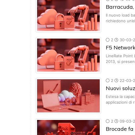
Barracuda, 
Il nuovo load b
richiedono un’e
2
30-03-2
F5 Networks
LineRate Point 
2013, si prese
2
22-03-2
Nuovi soluz
Estesa la capac
applicazioni di 
2
09-03-2
Brocade fa 