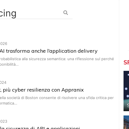
2026
 AI trasforma anche l’application delivery
robabilistica alla sicurezza semantica: una riflessione sul perché
S
ponibilità…
024
 più cyber resilienza con Appranix
ella società di Boston consente di risolvere una sfida critica per
formatica…
2023
lla sicurezza di API e applicazioni