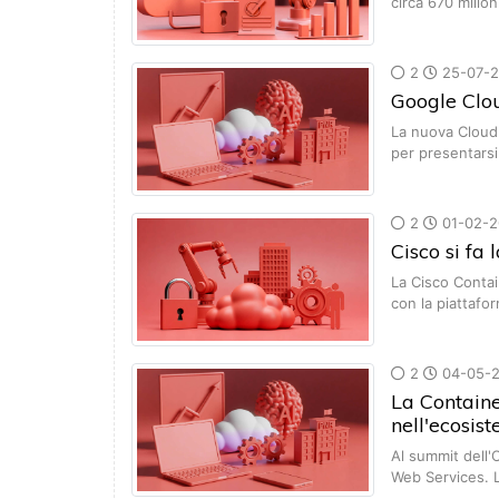
circa 670 milion
2
25-07-2
Google Clou
La nuova Cloud
per presentars
2
01-02-2
Cisco si fa 
La Cisco Conta
con la piattaf
2
04-05-2
La Containe
nell'ecosi
Al summit dell'
Web Services. 