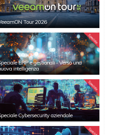
VeeamON Tour 2026
Speciale
Speciale ERP e gestionali - Verso una
nuova intelligenza
Speciale
Speciale Cybersecurity aziendale
Speciali